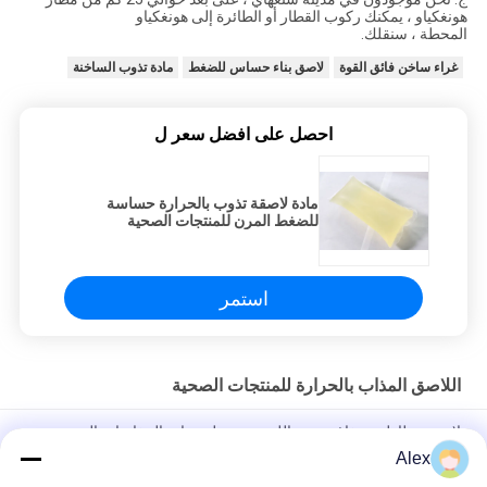
هونغكياو ، يمكنك ركوب القطار أو الطائرة إلى هونغكياو
المحطة ، سنقلك.
غراء ساخن فائق القوة
لاصق بناء حساس للضغط
مادة تذوب الساخنة
احصل على افضل سعر ل
مادة لاصقة تذوب بالحرارة حساسة
للضغط المرن للمنتجات الصحية
استمر
اللاصق المذاب بالحرارة للمنتجات الصحية
لاصق مطاطي شفاف عديم اللون ومرن لمنتجات الحفاضات التي
تستخدم ألياف لدنة / مرنة فائقة النحافة
Alex