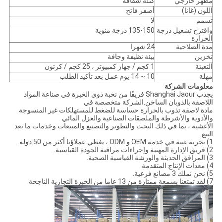
مظهر خارجي
كتلة شفافة
اللون (غانا)
أصفر فاتح
تسمم
لا
واقترح تشغيل درجة
135-150 درجة مئوية
الحرارة
مدة الصلاحية
24 شهرا
تخزين
بيئة نظيفة وجافة
التعبئة
1 كجم / جهاز كمبيوتر ، 25 كجم / كرتون
مهلة
10 ~ 14 يوم عمل بعد تأكيد الطلب
معلومات الشركة
يجذب Shanghai Jaour فريقًا من نخبة ذوي الخبرة في صناعة المواد
اللاصقة بالذوبان الساخن.الشركة متخصصة في
مادة لاصقة تذوب بالحرارة حساسة للضغط للمستهلكات غير المنسوجة
والأدوية والأشرطة والملصقات الصناعية والعزل المائي
الأغشية ، بما في ذلك البحث والتطوير والتصنيع والمبيعات وخدمات ما بعد
البيع.
1) تجربة غنية في خدمة OEM و ODM ، يغطي عملاؤنا أكثر من 50 دولة.
2) فريق الإدارة المهنية وإجراءات مراقبة الجودة القياسية.
3) المرافق الحديثة والورشة القياسية الصحية.
4) معدات الإنتاج المتقدمة.
5) نحن نملك 3 مصانع فرعية.
7) لقد تمتعنا بسمعة ممتازة من 13 عاما من الخبرة التجارية الناجحة.