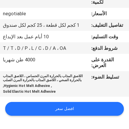
لكمية:
الجودة
الأسعار:
negotiable
اتصل
تفاصيل التغليف:
1 كجم لكل قطعة ، 25 كجم لكل صندوق
بنا
وقت التسليم:
10 أيام عمل بعد الإيداع
شروط الدفع:
T / T ، D / P ، L / C ، D / A ، OA
أخبار
القدرة على
4000 طن شهريا
العرض:
القضايا
تسليط الضوء:
اللاصق المذاب بالحرارة المرن الحساس ، اللاصق المذاب
بالحرارة الصحي ، اللاصق المذاب بالحرارة المرن الصلب
,
,
اطلب
Hygienic Hot Melt Adhesive
Solid Elastic Hot Melt Adhesive
عرض
أسعار
افضل سعر
خريطة