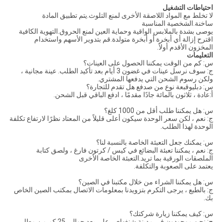
احتياطات التشغيل
لا تخلط مع المواد اللاصقة الأخرى لمنع التلوث.يتم تطبيق المادة
ساخنة.الشخصية المناسبة
يوصى بشدة بالملابس الواقية وحماية العين لمنع الحروق.التهوية الكافية
اقترح إزالة أي أبخرة أو أبخرة متولدة.قم بتدوير الأسهم واستخدام
المخزون الأقدم أولاً.
التعليمات
س: كم من الوقت يمكننا الحصول على العينات؟
ج: سوف نرسل عينات في غضون 3 أيام بعد تأكيد الطلب. عينة مجانية ،
ولكن رسوم الشحن التي يدفعها المشتري.
س: دبليو
قبعة نوع من ص
دفع
هل تقدم للتجارة؟
أ:
عادة ، ثلاثون بالمائة جادًا مقدمًا ، ادفع الباقي قبل الشحن.
س: هل يمكننا طلب أقل من 1000 كلغ؟
ج: نعم ، لكن سعر الوحدة سيكون أعلى قليلاً من المعتاد نظرًا لارتفاع تكلفة
الوحدة لهذا الطلب.
س: يمكنك جعل التعبئة الخاصة بالنسبة لنا؟
ج: نعم ، يمكننا تعبئة البضائع في كيس / كرتون فارغ ، ولصق كتابة
الملصقات الورقية بما تريد.التعبئة الخاصة الأخرى
يعتمد على الصعوبة والتكلفة.
س: هل يمكننا الشراء من خلال مكتبنا في الصين؟
ج: بالطبع ، يرجى التكرم بتزويدنا بمعلومات الاتصال بمكتب الصين الخاص
بك.
س: كيف يمكننا زيارة شركتك؟
ج: نحن موجودون في مدينة شنغهاي ، على بعد حوالي 25 كم من مطار