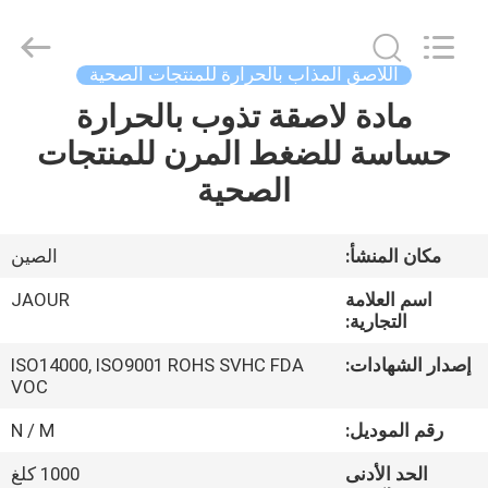
Shanghai
Jaour
Adhesive
Products
Co.,Ltd.
اللاصق المذاب بالحرارة للمنتجات الصحية
All
Rights
مادة لاصقة تذوب بالحرارة
بيت
Reserved.
حساسة للضغط المرن للمنتجات
منتجات
الصحية
معلومات
مكان المنشأ:
الصين
عنا
اسم العلامة
JAOUR
التجارية:
جولة
إصدار الشهادات:
ISO14000, ISO9001 ROHS SVHC FDA
VOC
المصنع
رقم الموديل:
N / M
مراقبة
الحد الأدنى
1000 كلغ