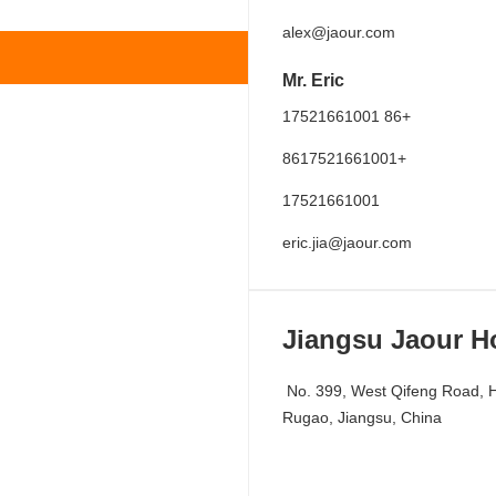
alex@jaour.com
Mr. Eric
+86 17521661001
+8617521661001
17521661001
eric.jia@jaour.com
Jiangsu Jaour Ho
No. 399, West Qifeng Road, High-tech Development Zone, 
Rugao, Jiangsu, China