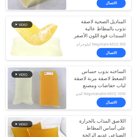
الجودة
الاتصال
المناديل الصحية لاصقة
اتصل
تذوب بالمطاط عالية
بنا
السندات قوة اللون الأصفر
الفاتح
Negotiate MOQ:500 كيلوجرام
أخبار
الاتصال
القضايا
الساخنه نذوب حساس
الضغط لاصقة مرنة لاصقة
لباب حفاضات ومصنع
اطلب
حفاضات الكبار
Negotiatiable MOQ:1000 كجم
عرض
الاتصال
أسعار
اللاصق المذاب بالحرارة
على أساس المطاط
خريطة
الصناعي عديم الرائحة