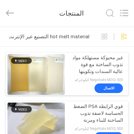
Shanghai
Jaour
Adhesive
المنتجات
Products
Co.,Ltd.
All
Rights
بيت
Reserved.
hot melt material التصنيع عبر الإنترنت
منتجات
غير محبوكة مستهلكة مواد
تذوب الساخنة مع قوة
معلومات
عالية السندات وتكوينها
عنا
دون سمية
Negotiate MOQ:500 كيلوجرام
الاتصال
جولة
قوي الرابطة PSA الضغط
المصنع
الحساسة لاصقة تذوب
الساخنة للبناء ومرنة
مراقبة
Negotiate MOQ:500 كيلوجرام