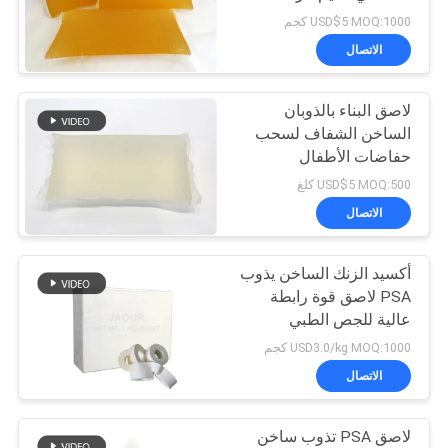
الموقع
لتصفيح بطانة الأحذية
USD$5 MOQ:1000 كجم
الاتصال
سياسة
لاصق البناء بالذوبان
الخصوصية
الساخن الشفاف لسحب
حفاضات الأطفال
USD$5 MOQ:500 كلغ
الاتصال
أكسيد الزنك الساخن يذوب
PSA لاصق قوة رابطة
عالية للجص الطبي
USD3.0/kg MOQ:1000 كجم
الاتصال
لاصق PSA تذوب ساخن