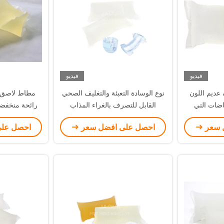
فيديو
فيديو
ديم اللون
نوع الوسادة التعبئة والتغليف الصحي
مطاط لاصق ب
اضات التي
القابل للتصرف بالغراء المذاب
رائحة منخفضة
مرنة فائقة
بالحرارة مع لون شفاف لاصق تذوب
 سعر
احصل على افضل سعر
احصل عل
بالحرارة PSA