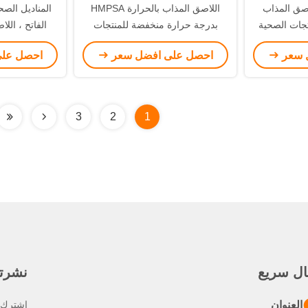
اصق المذاب
اللاصق المذاب بالحرارة HMPSA
المناديل الصح
تجات الصحية
بدرجة حرارة منخفضة للمنتجات
الفاتح ، الل
الصحية
للمنت
 سعر
احصل على افضل سعر
احصل عل
3
2
1
ال سريع
نشرتنا
العنوان
اشترك ف