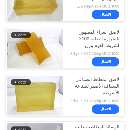
الموقع
الإسفنجية
negotiable MOQ:1000 كجم
الاتصال
18
سياسة
اللاصق بالغراء المذاب
لاصق الغراء المصهور
الخصوصية
بالحرارة الصلبة 100٪
بالحرارة
لشريط الفوم ورق
الكرافت الشريط ذو
USD 2.08/kg~ USD 3.26/kg MOQ:1000 كغ
الوجهين
الاتصال
لاصق المطاط الصناعي
35
الشفاف الأصفر لصناعة
مادة لاصقة تذوب
الأشرطة
USD 2.08/kg~ USD 3.26/kg MOQ:1000 كجم
الساخنة
الاتصال
الوسائد المطاطية عالية