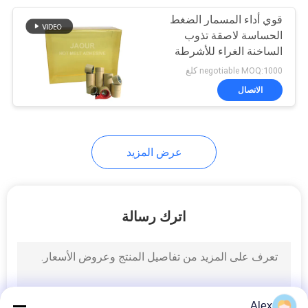
قوي أداء المسمار الضغط
43
الحساسة لاصقة تذوب
الساخنة الغراء للأشرطة
تذوب الساخنة الغراء
الصناعية
negotiable MOQ:1000 كلغ
الاتصال
عرض المزيد
18
اللاصق المذاب
اترك رسالة
بالحرارة للبولي
أوليفين
Alex