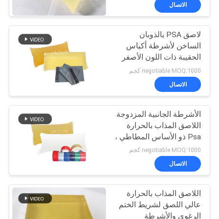
الجودة
الاتصال
لاصق PSA بالذوبان
اتصل
26
الساخن لأشرطة أكياس
بنا
الحقيبة ذات اللون الأصفر
لاصق حساس للضغط
الفاتح والترابط الجيد
negotiable MOQ:1000 كجم
PSA
أخبار
الاتصال
القضايا
الأشرطة الجانبية المزدوجة
اللاصق المذاب بالحرارة
Psa ذو الأساس المطاطي ،
اطلب
36
الشريط الجانبي المزدوج
negotiable MOQ:1000 كجم
يستخدم الغراء
عرض
الاتصال
صمغ PSA
أسعار
اللاصق المذاب بالحرارة
عالي اللصق لشريط الختم
خريطة
الرغوي والأشرطة