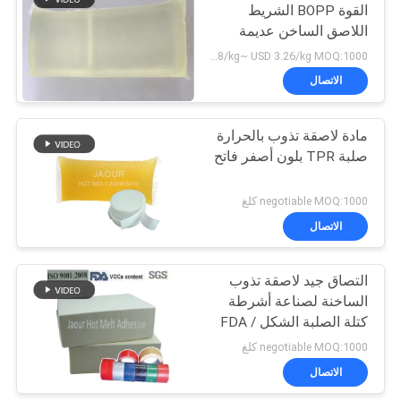
القوة BOPP الشريط
اللاصق الساخن عديمة
14
الرائحة
USD 2.08/kg~ USD 3.26/kg MOQ:1000 كجم
لاصق المطاط
الاتصال
المصهور على الساخن
مادة لاصقة تذوب بالحرارة
صلبة TPR بلون أصفر فاتح
negotiable MOQ:1000 كلغ
الاتصال
36
التصاق جيد لاصقة تذوب
تذوب الساخنة PSA
الساخنة لصناعة أشرطة
كتلة الصلبة الشكل FDA /
SVHC
negotiable MOQ:1000 كلغ
الاتصال