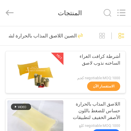
Shanghai
Jaour
Adhesive
المنتجات
Products
Co.,Ltd.
All
Rights
بيت
Reserved.
105
الصين اللاصق المذاب بالحرارة لشرائط
لاصقة PSA تذوب
منتجات
الساخنة
HOT
أشرطة كرافت الغراء
الساخنه نذوب لاصق
معلومات
عنا
negotiable MOQ:1000 كجم
الاستفسار الآن
78
جولة
مادة لاصقة حساسة
اللاصق المذاب بالحرارة
المصنع
حساس للضغط باللون
للضغط تذوب الساخنة
الأصفر الخفيف لتطبيقات
مراقبة
الأشرطة الصناعية
negotiable MOQ:1000 كلغ