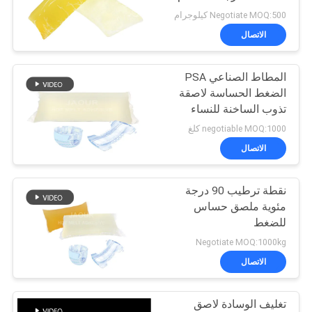
الموقع
التطبيق
Negotiate MOQ:500 كيلوجرام
الاتصال
سياسة
المطاط الصناعي PSA
الخصوصية
الضغط الحساسة لاصقة
تذوب الساخنة للنساء
المناديل الصحية
negotiable MOQ:1000 كلغ
الاتصال
نقطة ترطيب 90 درجة
مئوية ملصق حساس
للضغط
Negotiate MOQ:1000kg
الاتصال
تغليف الوسادة لاصق