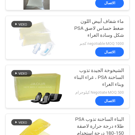
الجودة
الاتصال
ماء شفاف أبيض اللون
اتصل
ضغط حساس لاصق PSA
بنا
شكل وسادة الغراء
negotiable MOQ:1000 كجم
أخبار
الاتصال
القضايا
الشيخوخة الجيدة تذوب
الساخنة PSA ، غراء البناء
وبناء الغراء
اطلب
Negotiate MOQ:500 كيلوجرام
عرض
الاتصال
أسعار
البناء الساخنة تذوب PSA
طلاء درجة حرارة لاصقة
خريطة
150-180 درجة استخدام