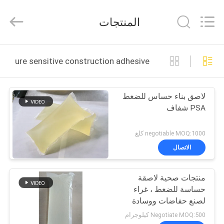
Shanghai
Jaour
Adhesive
المنتجات
Products
Co.,Ltd.
All
Rights
بيت
Reserved.
pressure sensitive construction adhesive التصنيع عبر الإنتر
منتجات
لاصق بناء حساس للضغط
PSA شفاف
معلومات
عنا
negotiable MOQ:1000 كلغ
الاتصال
جولة
منتجات صحية لاصقة
المصنع
حساسة للضغط ، غراء
لصنع حفاضات ووسادة
مراقبة
Negotiate MOQ:500 كيلوجرام