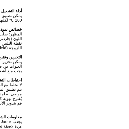
أدلة التشغيل
يمكن تطبيق ال
160 ℃ لكليهما ، حسب الآلات والركائز وظروف النبات.
خصائص نموذج
المظهر: صلب
اللون (جاردنر):
نقطة التليين (R & B): تقريبًا.80 ℃ ± 0
اللزوجة (Brookfield): @ 180 ℃ تقريبًا.800 ± 100 cps
التخزين وفترة
يمكن تخزين مواد التغلي
العبوات في ظرو
يجب منع أشعة
احتياطات الت
لا تخلط مع الم
يتم تطبيق الم
موصى به لمنع
يُقترح تهوية ك
قم بتدوير الأ
معلومات الش
يجذب Shanghai Jaour فريقًا من نخبة ذوي الخبرة في صناعة المواد اللاصقة بالذوبان الساخن.الشركة متخصصة في
مادة لاصقة ت