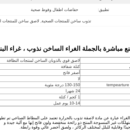
تطبيق:
حفاضات اطفال وفوط صحية
تذوب ساخن للمنتجات الصحية
, 
لاصق ساخن للمنتجات ا
ع مباشرة بالجملة الغراء الساخن نذوب ، غراء البنا
لاصق قوي بالذوبان الساخن لمنتجات النظافة
كتلة شفافة
أصفر فاتح
لا
130-150 درجة مئوية
24 شهرا
1 كجم / كتلة
10-14 يوم عمل
الغراء عبارة عن مادة لاصقة تذوب بالحرارة تعتمد على المطاط الصناعي تم تطوير
هلكات غير المنسوجة.المنتج ذو رائحة منخفضة ولون فاتح.إنها مع آلية جيدة و
 جيدًا وقابلية للبلل لمختلف الركائز ، ولصق أخضر عالي وقوة رابطة.