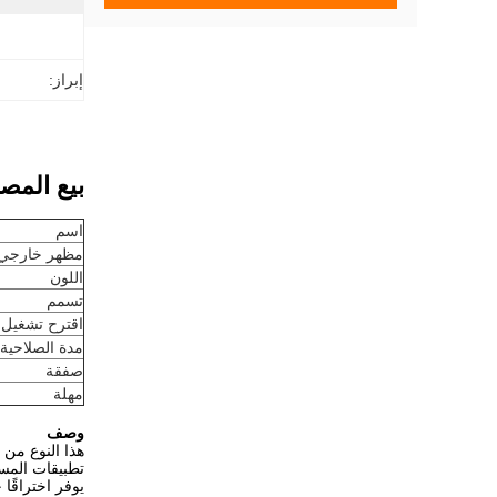
إبراز:
بيع المصن
اسم
مظهر خارجي
اللون
تسمم
اقترح تشغيل tempearture
مدة الصلاحية
صفقة
مهلة
وصف
هذا النوع من 
تطبيقات المست
يوفر اختراقًا