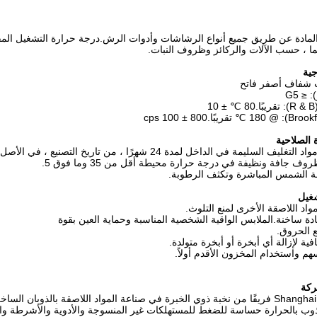
مادة عن طريق جميع أنواع الرشاشات وأدوات الرش.درجة حرارة التشغيل المقترحة
ية
 شفاف أصفر فاتح
 ≤ G5
1
 الصلاحية
ف السليمة في الداخل لمدة 24 شهرًا ، من تاريخ التصنيع ، في الأصل
ف جافة ونظيفة في درجة حرارة محيطة أقل من 35 وما فوق 5.
 الشمس المباشرة وتكثف الرطوبة.
شغيل
واد اللاصقة الأخرى لمنع التلوث.
ادة ساخنة.الملابس الواقية الشخصية المناسبة وحماية العين بقوة
 الحروق.
افية لإزالة أي أبخرة أو أبخرة متولدة.
سهم واستخدام المخزون الأقدم أولاً.
ركة
ذوب بالحرارة حساسة للضغط للمستهلكات غير المنسوجة والأدوية والأشرطة وال