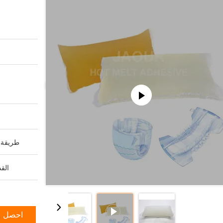
طريقة ا
القد
احصل ع