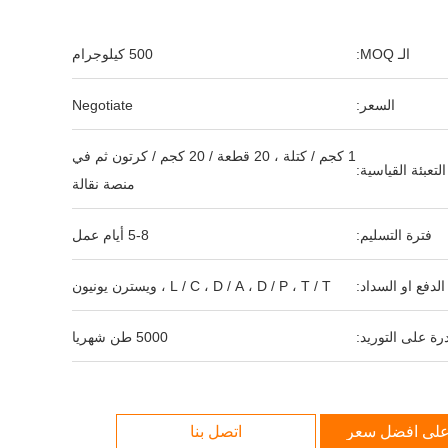
الـ MOQ:
500 كيلوجرام
السعر:
Negotiate
1 كجم / كتلة ، 20 قطعة / 20 كجم / كرتون ثم في
التعبئة القياسية:
منصة نقالة
فترة التسليم:
5-8 أيام عمل
لدفع او السداد:
L / C ، D / A ، D / P ، T / T ، ويسترن يونيون
رة على التوريد:
5000 طن شهريا
لى افضل سعر
اتصل بنا