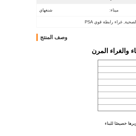
ميناء:
شنغهاي
لصحية
, 
غراء رابطة قوي PSA
وصف المنتج
ء والغراء المرن
ها خصيصًا للبناء