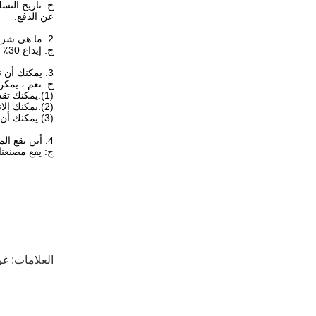
ج: تاريخ التسليم هو 7-15 يومًا بعد الموافقة على تص
عن الدفع.
2. ما هي شروط الدفع من الدرجة الأولى؟
ج: إيداع 30٪ مقدما ورصيد 70٪ قبل الشحن.
3. يمكنك أن ترسل لنا عينات من المواد الخام حفاضات؟
ج: نعم ، يمك
(1).يمكنك تقديم التكييف الخاص بك مثل DHL أو FEDEX أو TNT
(2).يمكنك الاتصال بالبريد السريع للاستلام من مكتبنا.
(3).يمكنك أن تدفع لنا الرسوم الصريحة عن طريق ويسترن يونيون أو T / T.
4. أين يقع المصنع الخاص بك؟كيف يمكنني زيارته.
ج: يقع مصنعنا
العلامات:
غر