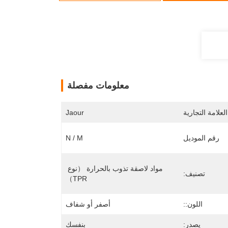
معلومات مفصلة
لعلامة التجارية
Jaour
رقم الموديل
N / M
مواد لاصقة تذوب بالحرارة （نوع 
تصنيف:
TPR）
اللون::
أصفر أو شفاف
يصدر:
بنفسك