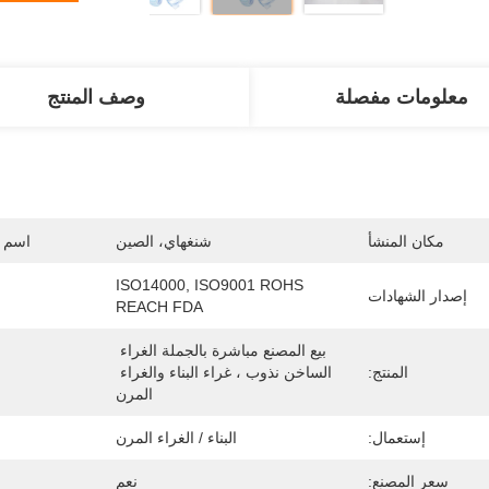
معلومات مفصلة
وصف المنتج
مكان المنشأ
شنغهاي، الصين
اسم ا
ISO14000, ISO9001 ROHS 
إصدار الشهادات
REACH FDA
بيع المصنع مباشرة بالجملة الغراء 
المنتج:
الساخن نذوب ، غراء البناء والغراء 
المرن
إستعمال:
البناء / الغراء المرن
سعر المصنع:
نعم