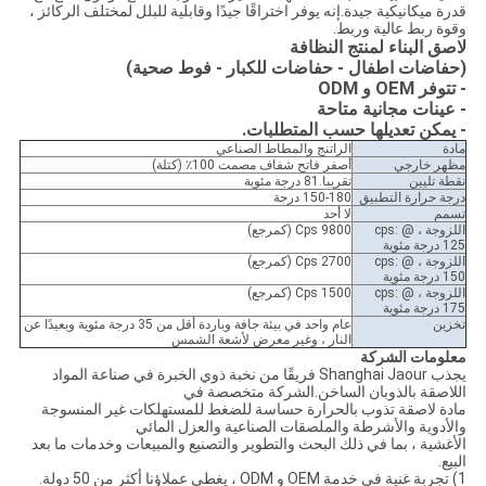
قدرة ميكانيكية جيدة.إنه يوفر اختراقًا جيدًا وقابلية للبلل لمختلف الركائز ،
وقوة ربط عالية وربط.
لاصق البناء لمنتج النظافة
(حفاضات اطفال - حفاضات للكبار - فوط صحية)
- تتوفر OEM و ODM
- عينات مجانية متاحة
- يمكن تعديلها حسب المتطلبات.
مادة
الراتنج والمطاط الصناعي
مظهر خارجي
أصفر فاتح شفاف مصمت 100٪ (كتلة)
نقطة تليين
تقريبا.81 درجة مئوية
درجة حرارة التطبيق
150-180 درجة
تسمم
لا أحد
اللزوجة ، cps: @
9800 Cps (كمرجع)
125 درجة مئوية
اللزوجة ، cps: @
2700 Cps (كمرجع)
150 درجة مئوية
اللزوجة ، cps: @
1500 Cps (كمرجع)
175 درجة مئوية
تخزين
عام واحد في بيئة جافة وباردة أقل من 35 درجة مئوية وبعيدًا عن
النار ، وغير معرض لأشعة الشمس
معلومات الشركة
يجذب Shanghai Jaour فريقًا من نخبة ذوي الخبرة في صناعة المواد
اللاصقة بالذوبان الساخن.الشركة متخصصة في
مادة لاصقة تذوب بالحرارة حساسة للضغط للمستهلكات غير المنسوجة
والأدوية والأشرطة والملصقات الصناعية والعزل المائي
الأغشية ، بما في ذلك البحث والتطوير والتصنيع والمبيعات وخدمات ما بعد
البيع.
1) تجربة غنية في خدمة OEM و ODM ، يغطي عملاؤنا أكثر من 50 دولة.