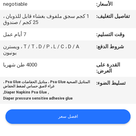
الجودة
الأسعار:
negotiable
تفاصيل التغليف:
1 كجم سجق ملفوف بغشاء قابل للذوبان ،
اتصل
25 كجم / صندوق
بنا
وقت التسليم:
7 أيام عمل
شروط الدفع:
T / T ، D / P ، L / C ، D / A ، ويسترن
أخبار
يونيون
القدرة على
4000 طن شهريا
العرض:
القضايا
تسليط الضوء:
المناديل الصحية Psa Glue ، مناديل الحفاضات Psa Glue ،
غراء لاصق حساس لضغط الحفاض
اطلب
,
,
Diaper Napkins Psa Glue
Diaper pressure sensitive adhesive glue
عرض
أسعار
افضل سعر
خريطة