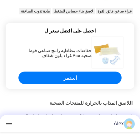
غراء ساخن فائق القوة
لاصق بناء حساس للضغط
مادة تذوب الساخنة
احصل على افضل سعر ل
حفاضات مطاطية راتنج صناعي فوط
صحية Psa غراء بلون شفاف
استمر
اللاصق المذاب بالحرارة للمنتجات الصحية
لاصق مطاطي شفاف عديم اللون ومرن لمنتجات الحفاضات التي
تستخدم ألياف لدنة / مرنة فائقة النحافة
Alex
نوع الوسادة التعبئة والتغليف الصحي القابل للتصرف بالغراء المذاب
بالحرارة مع لون شفاف لاصق تذوب بالحرارة PSA