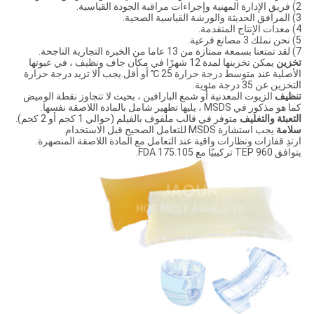
2) فريق الإدارة المهنية وإجراءات مراقبة الجودة القياسية.
3) المرافق الحديثة والورشة القياسية الصحية.
4) معدات الإنتاج المتقدمة.
5) نحن نملك 3 مصانع فرعية.
7) لقد تمتعنا بسمعة ممتازة من 13 عاما من الخبرة التجارية الناجحة.
تخزين
يمكن تخزينها لمدة 12 شهرًا في مكان جاف ونظيف ، في عبوتها
الأصلية عند متوسط ​​درجة حرارة 25 ℃ أو أقل.يجب ألا تزيد درجة حرارة
التخزين عن 35 درجة مئوية.
تنظيف
الزيوت المعدنية أو شمع البارافين ، بحيث لا تتجاوز نقطة الوميض
كما هو مذكور في MSDS ، يليها تطهير شامل بالمادة اللاصقة نفسها.
التعبئة والتغليف
متوفر في قالب ملفوف بالفيلم (حوالي 1 كجم أو 2 كجم).
سلامة
يجب استشارة MSDS للتعامل الصحيح قبل الاستخدام.
ارتدِ قفازات ونظارات واقية عند التعامل مع المادة اللاصقة المنصهرة.
يتوافق TEP 960 تركيبيًا مع FDA 175.105.