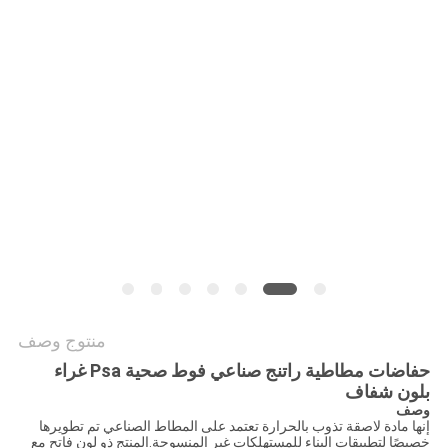
الموقع
سياسة
الخصوصية
منتوج وصف
حفاضات مطاطية راتنج صناعي فوط صحية Psa غراء
بلون شفاف
وصف
إنها مادة لاصقة تذوب بالحرارة تعتمد على المطاط الصناعي تم تطويرها
خصيصًا لتطبيقات البناء للمستهلكات غير المنسوجة.المنتج ذو لون فاتح مع