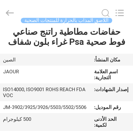
Shanghai
Jaour
Adhesive
Products
Co.,Ltd.
اللاصق المذاب بالحرارة للمنتجات الصحية
All
Rights
حفاضات مطاطية راتنج صناعي
بيت
Reserved.
فوط صحية Psa غراء بلون شفاف
منتجات
مكان المنشأ:
الصين
معلومات
اسم العلامة
JAOUR
عنا
التجارية:
إصدار الشهادات:
ISO14000, ISO9001 ROHS REACH FDA
VOC
جولة
المصنع
رقم الموديل:
JM-3902/3925/3926/5503/5502/5506
الحد الأدنى
500 كيلوجرام
لكمية:
مراقبة