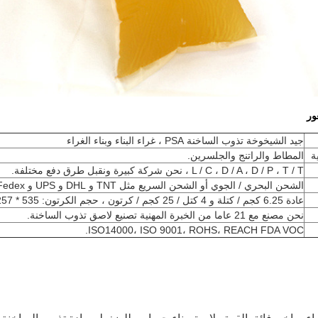
ور
جيد الشيخوخة تذوب الساخنة PSA ، غراء البناء وبناء الغراء
ة
المطاط والراتنج والجلسرين.
L / C ، D / A ، D / P ، T / T ، نحن شركة كبيرة ونقبل طرق دفع مختلفة.
الشحن البحري / الجوي أو الشحن السريع مثل TNT و DHL و UPS و Fedex.
عادة 6.25 كجم / كتلة و 4 كتل / 25 كجم / كرتون ، حجم الكرتون: 535 * 257 * 228 مم.
نحن مصنع مع 21 عاما من الخبرة المهنية تصنيع لاصق تذوب الساخنة.
ISO14000، ISO 9001، ROHS، REACH FDA VOC.