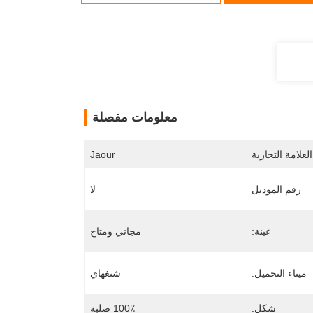
معلومات مفصلة
لعلامة التجارية
Jaour
رقم الموديل
لا
عينة:
مجاني ومتاح
ميناء التحميل:
شنغهاي
شكل:
100٪ صلبة