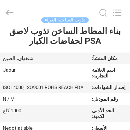
Shanghai
Jaour
Adhesive
Products
Co.,Ltd.
تذوب الساخنة الغراء
All
Rights
بناء المطاط الساخن تذوب لاصق
بيت
Reserved.
PSA لحفاضات الكبار
منتجات
مكان المنشأ:
شنغهاي، الصين
معلومات
اسم العلامة
Jaour
عنا
التجارية:
إصدار الشهادات:
ISO14000, ISO9001 ROHS REACH FDA
جولة
رقم الموديل:
N / M
المصنع
الحد الأدنى
1000 كلغ
لكمية:
مراقبة
الأسعار:
Negotiatiable