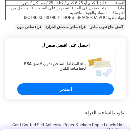
التعبئة
عادة 1 كجم أو 6.25 كجم / كتلة ، 25 كجم لكل كرتون
لماذا
متخصصون في الغراء المصهور على الساخن فقط ، كل من
أخترتنا؟
المواد والجودة تنافسية
شهادة لدينا
ISO14000، ISO 9001، ROHS، REACH FDA VOC.
لاصق بخاخ تذوب ساخن
غراء ساخن منخفض الحرارة
غراء ساخن ملون
احصل على افضل سعر ل
بناء المطاط الساخن تذوب لاصق PSA
لحفاضات الكبار
استمر
تذوب الساخنة الغراء
Cast Coated Self Adhesive Paper Stickers Paper Labels Hot
Melt Glue