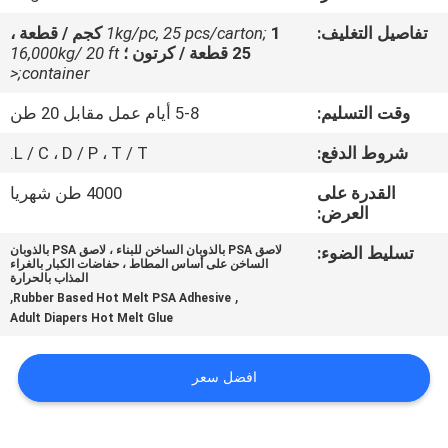
الجودة
تفاصيل التغليف:
1kg/pc, 25 pcs/carton;
1 كجم / قطعة ،
25 قطعة / كرتون ؛
16,000kg/ 20 ft
اتصل
container;<
بنا
وقت التسليم:
5-8 أيام عمل مقابل 20 طن
شروط الدفع:
L / C ، D / P ، T / T.
أخبار
القدرة على
4000 طن شهريا
العرض:
القضايا
تسليط الضوء:
لاصق PSA بالذوبان الساخن للبناء ، لاصق PSA بالذوبان
الساخن على أساس المطاط ، حفاضات الكبار بالغراء
المذاب بالحرارة
,
,
اطلب
Rubber Based Hot Melt PSA Adhesive
Adult Diapers Hot Melt Glue
عرض
أسعار
افضل سعر
خريطة