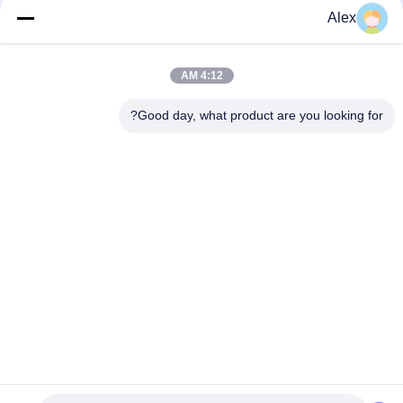
Alex
Skin care safe Raw Materials For Baby Diapers Use Elastic Hot
Melt Glue
4:12 AM
حفاضات الأطفال عالية الترابط الغراء المياه اللون الأبيض قسط درجة
حرارة تذوب الغراء
Good day, what product are you looking for?
فئات شعبية
جميع
مادة لاصقة حساسة 
لاصقة PSA تذوب 
للضغط تذوب الساخنة
الساخنة
لاصق حساس للضغط 
صمغ PSA
PSA
مادة لاصقة تذوب 
اللاصق بالغراء المذاب 
الساخنة
بالحرارة
لاصق المطاط 
تذوب الساخنة PSA
المصهور على الساخن