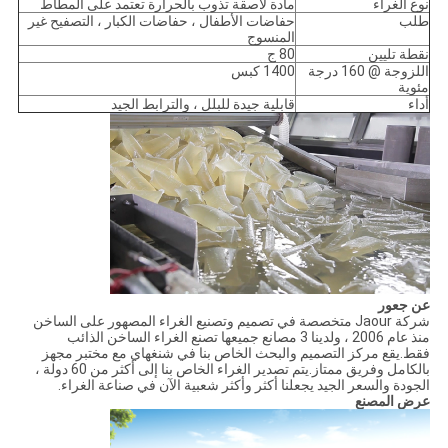
نوع الغراء
مادة لاصقة تذوب بالحرارة تعتمد على المطاط
طلب
حفاضات الأطفال ، حفاضات الكبار ، التصفيح غير
المنسوج
نقطة تليين
80 ج
اللزوجة @ 160 درجة
1400 كبس
مئوية
أداء
قابلية جيدة للبلل ، والترابط الجيد
عن جعور
شركة Jaour متخصصة في تصميم وتصنيع الغراء المصهور على الساخن
منذ عام 2006 ، ولدينا 3 مصانع جميعها تصنع الغراء الساخن الذائب
فقط.يقع مركز التصميم والبحث الخاص بنا في شنغهاي مع مختبر مجهز
بالكامل وفريق ممتاز.يتم تصدير الغراء الخاص بنا إلى أكثر من 60 دولة ،
الجودة والسعر الجيد يجعلنا أكثر وأكثر شعبية الآن في صناعة الغراء.
عرض المصنع