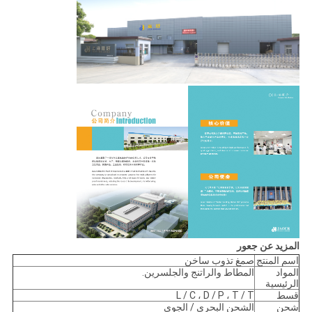
المزيد عن جعور
اسم المنتج
صمغ تذوب ساخن
المواد
المطاط والراتنج والجلسرين.
الرئيسية
قسط
L / C ، D / P ، T / T
شحن
الشحن البحري / الجوي