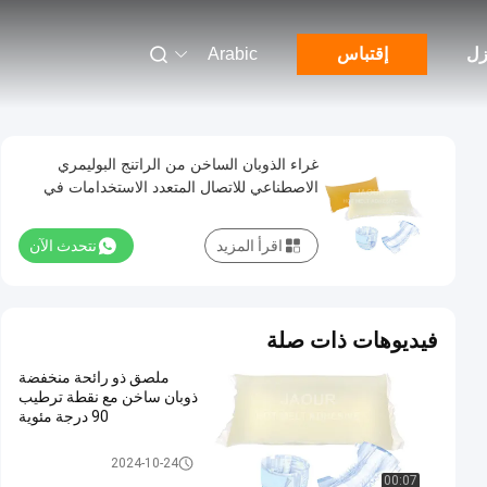
زل
إقتباس
Arabic
غراء الذوبان الساخن من الراتنج البوليمري
الاصطناعي للاتصال المتعدد الاستخدامات في
ظروف باردة وجافة
اقرأ المزيد
نتحدث الآن
فيديوهات ذات صلة
ملصق ذو رائحة منخفضة
ذوبان ساخن مع نقطة ترطيب
90 درجة مئوية
تذوب الساخنة الغراء
2024-10-24
00:07