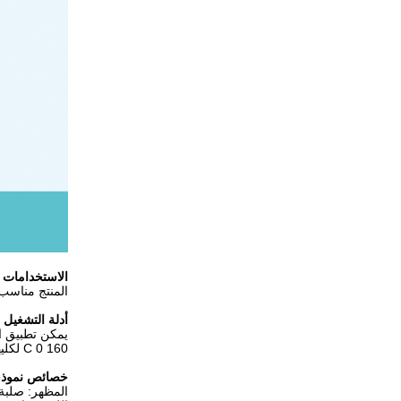
الاستخدامات 
المنتج مناسب 
أدلة التشغيل
يمكن تطبيق ال
160 0 C لكليهما ، اعتمادًا على الماكينات والركائز وظروف المصنع.
خصائص نموذج
المظهر: صلبة