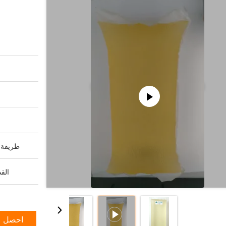
طريقة ا
القد
احصل ع