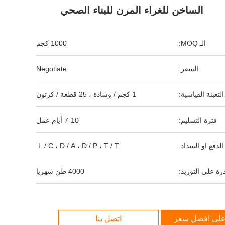
الساخن للغراء المرن للبناء الصحي
الـ MOQ:
1000 كجم
السعر:
Negotiate
التعبئة القياسية:
1 كجم / وسادة ، 25 قطعة / كرتون
فترة التسليم:
7-10 أيام عمل
لدفع او السداد:
L / C ، D / A ، D / P ، T / T.
رة على التوريد:
4000 طن شهريا
لى افضل سعر
اتصل بنا