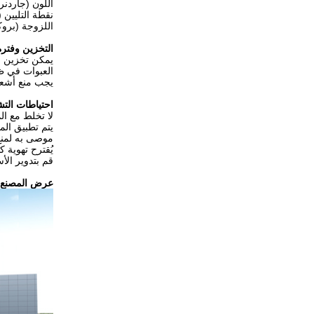
اللون (جاردنر):
نقطة التليين (R & B): تقريبًا.75 ± 0
اللزوجة (بروكفيلد): @ 160 ℃ ت
التخزين وفترة
يمكن تخزين مواد التغلي
العبوات في ظرو
يجب منع أشعة
احتياطات الت
لا تخلط مع الم
يتم تطبيق الم
موصى به لمنع
يُقترح تهوية ك
قم بتدوير الأ
عرض المصنع