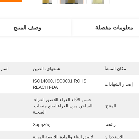
معلومات مفصلة
وصف المنتج
مكان المنشأ
شنغهاي، الصين
اسم ا
ISO14000, ISO9001 ROHS 
إصدار الشهادات
REACH FDA
حسن الأداء الغراء اللاصق الغراء 
المنتج:
الساخن مرن الغراء لصنع منصات 
الصحية
رائحة:
Χαμηλός
الاستخدام:
لاصق البناء والمادة اللاصقة المرنة