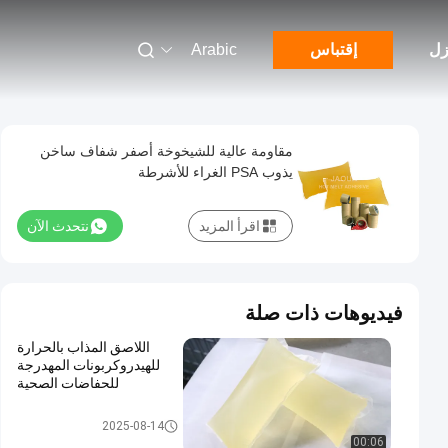
زل
إقتباس
Arabic
مقاومة عالية للشيخوخة أصفر شفاف ساخن
يذوب PSA الغراء للأشرطة
اقرأ المزيد
نتحدث الآن
فيديوهات ذات صلة
اللاصق المذاب بالحرارة
للهيدروكربونات المهدرجة
للحفاضات الصحية
مادة لاصقة تذوب الساخنة
2025-08-14
00:06