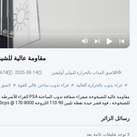
مقاومة عالية للشيخوخة 
اللاصق المذاب بالحرارة للبولي أوليفين
2025-08-14
674 المشاهدات
#
غراء يذوب بالحرارة العالية
#
غراء تذوب ساخن عالي القوة
#
لاصق م
للشيخوخة ، قوة قشر جيدة نقطة تليين 90-110 اللزوجة 8000-10000cps @ 170...
رسائل الزائر
لا توجد تعليقات عامة بعد