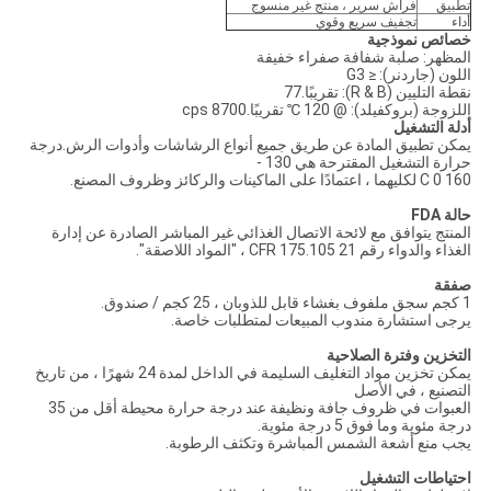
تطبيق
فراش سرير ، منتج غير منسوج
أداء
تجفيف سريع وقوي
خصائص نموذجية
المظهر: صلبة شفافة صفراء خفيفة
اللون (جاردنر): ≤ G3
نقطة التليين (R & B): تقريبًا.77
اللزوجة (بروكفيلد): @ 120 ℃ تقريبًا.8700 cps
أدلة التشغيل
يمكن تطبيق المادة عن طريق جميع أنواع الرشاشات وأدوات الرش.درجة
حرارة التشغيل المقترحة هي 130 -
160 0 C لكليهما ، اعتمادًا على الماكينات والركائز وظروف المصنع.
حالة FDA
المنتج يتوافق مع لائحة الاتصال الغذائي غير المباشر الصادرة عن إدارة
الغذاء والدواء رقم 21 CFR 175.105 ، "المواد اللاصقة".
صفقة
1 كجم سجق ملفوف بغشاء قابل للذوبان ، 25 كجم / صندوق.
يرجى استشارة مندوب المبيعات لمتطلبات خاصة.
التخزين وفترة الصلاحية
يمكن تخزين مواد التغليف السليمة في الداخل لمدة 24 شهرًا ، من تاريخ
التصنيع ، في الأصل
العبوات في ظروف جافة ونظيفة عند درجة حرارة محيطة أقل من 35
درجة مئوية وما فوق 5 درجة مئوية.
يجب منع أشعة الشمس المباشرة وتكثف الرطوبة.
احتياطات التشغيل