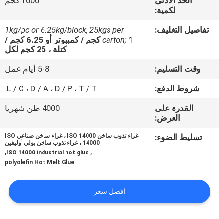
الحد الأدنى
1000 كجم
الجودة
لكمية:
تفاصيل التغليف:
1kg/pc or 6.25kg/block, 25kgs per
اتصل
carton;
1 كجم / كمبيوتر أو 6.25 كجم /
كتلة ، 25 كجم لكل
بنا
وقت التسليم:
5-8 أيام عمل
أخبار
شروط الدفع:
L / C ، D / A ، D / P ، T / T.
القدرة على
4000 طن شهريا
القضايا
العرض:
تسليط الضوء:
غراء تذوب ساخن ISO 14000 ، غراء ساخن صناعي ISO
14000 ، غراء تذوب ساخن بولي أوليفين
اطلب
,
,
ISO 14000 industrial hot glue
عرض
polyolefin Hot Melt Glue
أسعار
افضل سعر
خريطة