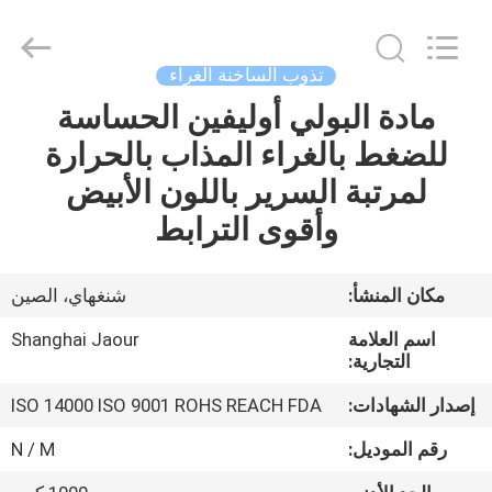
Shanghai
Jaour
Adhesive
Products
Co.,Ltd.
تذوب الساخنة الغراء
All
Rights
مادة البولي أوليفين الحساسة
بيت
Reserved.
للضغط بالغراء المذاب بالحرارة
منتجات
لمرتبة السرير باللون الأبيض
وأقوى الترابط
معلومات
عنا
مكان المنشأ:
شنغهاي، الصين
اسم العلامة
Shanghai Jaour
جولة
التجارية:
المصنع
إصدار الشهادات:
ISO 14000 ISO 9001 ROHS REACH FDA
رقم الموديل:
N / M
مراقبة