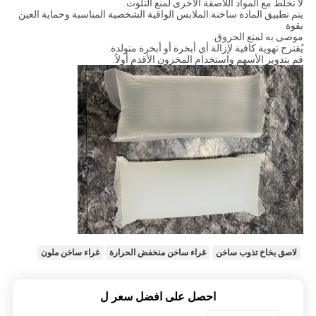
لا تخلط مع المواد اللاصقة الأخرى لمنع التلوث.
يتم تطبيق المادة ساخنة.الملابس الواقية الشخصية المناسبة وحماية العين
بقوة
موصى به لمنع الحروق.
يُقترح تهوية كافية لإزالة أي أبخرة أو أبخرة متولدة.
قم بتدوير الأسهم واستخدام المخزون الأقدم أولاً.
لاصق بخاخ تذوب ساخن
غراء ساخن منخفض الحرارة
غراء ساخن ملون
احصل على افضل سعر ل