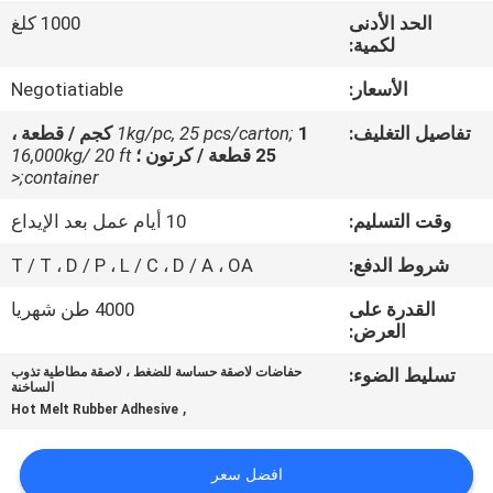
الجودة
الحد الأدنى
1000 كلغ
لكمية:
اتصل
الأسعار:
Negotiatiable
بنا
تفاصيل التغليف:
1kg/pc, 25 pcs/carton;
1 كجم / قطعة ،
25 قطعة / كرتون ؛
16,000kg/ 20 ft
container;<
أخبار
وقت التسليم:
10 أيام عمل بعد الإيداع
القضايا
شروط الدفع:
T / T ، D / P ، L / C ، D / A ، OA
القدرة على
4000 طن شهريا
اطلب
العرض:
عرض
تسليط الضوء:
حفاضات لاصقة حساسة للضغط ، لاصقة مطاطية تذوب
الساخنة
أسعار
,
Hot Melt Rubber Adhesive
خريطة
افضل سعر