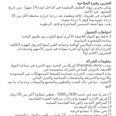
التخزين وفترة الصلاحية
يمكن تخزين مواد التغليف السليمة في الداخل لمدة 24 شهرًا ، من تاريخ
التصنيع ، في الأصل
العبوات في ظروف جافة ونظيفة عند درجة حرارة محيطة أقل من 35
درجة مئوية وما فوق 5 درجة مئوية.
يجب منع أشعة الشمس المباشرة وتكثف الرطوبة.
احتياطات التشغيل
لا تخلط مع المواد اللاصقة الأخرى لمنع التلوث.يتم تطبيق المادة
ساخنة.الشخصية المناسبة
يوصى بشدة بالملابس الواقية وحماية العين لمنع الحروق.التهوية الكافية
اقترح إزالة أي أبخرة أو أبخرة متولدة.قم بتدوير الأسهم واستخدام
المخزون الأقدم أولاً.
معلومات الشركة
يجذب Shanghai Jaour فريقًا من النخبة ذوي الخبرة في صناعة المواد
اللاصقة بالذوبان الساخن.الشركة متخصصة في
مادة لاصقة تذوب بالحرارة حساسة للضغط للمستهلكات غير المنسوجة
والأدوية والأشرطة والملصقات الصناعية والعزل المائي
الأغشية ، بما في ذلك البحث والتطوير والتصنيع والمبيعات وخدمات ما بعد
البيع.
1) تجربة غنية في خدمة OEM و ODM ، يغطي عملاؤنا أكثر من 50 دولة.
2) فريق الإدارة المهنية وإجراءات مراقبة الجودة القياسية.
3) المرافق الحديثة والورشة القياسية الصحية.
4) معدات الإنتاج المتقدمة.
5) نحن نملك 3 مصانع فرعية.
7) لقد تمتعنا بسمعة ممتازة من 13 عاما من الخبرة التجارية الناجحة.