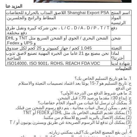
المزيد عنا
اسم المنتج
Shanghai Export PSA اللاصق المذاب بالحرارة للحفاضات
المواد
المطاط والراتنج والجلسرين.
الرئيسية
دفع
L / C ، D / A ، D / P ، T / T ، نحن شركة كبيرة ونقبل طرق
دفع مختلفة.
شحن
الشحن البحري / الجوي أو الشحن السريع مثل TNT و DHL
و UPS و Fedex.
التعبئة
1.045 كجم / جهاز كمبيوتر و 25 كجم لكل صندوق
لماذا
نحن مصنع مع 21 عاما من الخبرة المهنية تصنيع لاصق تذوب
أخترتنا؟
الساخنة.
شهادة لدينا
ISO14000، ISO 9001، ROHS، REACH FDA VOC.
التعليمات
1. ما هو تاريخ التسليم الخاص بك؟
ج: تاريخ التسليم هو 7-15 يومًا بعد اعتماد تصميمات التعبئة والاستلام
عن الدفع.
2. ما هي شروط الدفع من الدرجة الأولى؟
ج: إيداع 30٪ مقدما ورصيد 70٪ قبل الشحن.
3. يمكنك أن ترسل لنا عينات من المواد الخام حفاضات؟
ج: نعم ، يمكن إرسال عينات مجانية ، يتم دفع رسوم الشحن من قبلك.
(1).يمكنك تقديم التكييف الخاص بك مثل DHL أو FEDEX أو TNT
(2).يمكنك الاتصال بالبريد السريع للاستلام من مكتبنا.
(3).يمكنك أن تدفع لنا الرسوم الصريحة عن طريق ويسترن يونيون أو T /
T.
4. أين يقع المصنع الخاص بك؟كيف يمكنني زيارته.
ج: يقع مصنعنا في مدينة شنغهاي ، الصين ، يمكنك السفر إلى ميناء