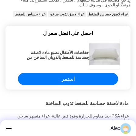
هونغكياو الجوي ، وسوف نقلك.
غراء لاصق حساس للضغط
غراء لاصق تذوب ساخن
غراء حساس للضغط
احصل على افضل سعر ل
حفاضات الأطفال تصنع مادة لاصقة
حساسة للضغط بالذوبان الساخن من
أجل التصفيح غير المنسوج الصحي
استمر
مادة لاصقة حساسة للضغط تذوب الساخنة
غراء PSA جيد مقاوم للحرارة وقوة قص عالية، غراء منصهر ساخن
لملصق رقمي
Alex
غراء PSA جيد المقاومة للحرارة وقوة القص العالية، غراء يذوب