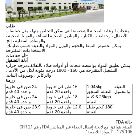
طلب
منتجات الرعاية الصحية الشخصية التي يمكن التخلص منها ، مثل حفاضات
الأطفال ، وحفاضات الكبار ، والمناديل الصحية للنساء ، والفوط الصحية ،
والوسادة السفلية ، إلخ.
يمكن تخصيص النمط والحجم والوزن والمواد والتعبئة حسب طلباتك.
الاستخدامات المقترحة
F
أو حفاضات
أدلة التشغيل
يمكن تطبيق المواد بواسطة فتحات أو أدوات طلاء باللفائف.درجة حرارة
التشغيل المقترحة هي 150 - 1800 درجة مئوية لكل من الآلات ،
والركائز ، وظروف النبات.
رزمة
التعبئة
1.045kg
16 طن في حاوية
24 طن في حاوية
والتحميل
التعبئة السجق
واحدة 20 قدم
واحدة 40 قدم
6.25kgs كتلة
18 طن في حاوية
24 طن في حاوية
التعبئة
واحدة 20 قدم
واحدة 40 قدم
180 كجم طبل
12.6 طن في حاوية
23.9 طن في حاوية
التعبئة
واحدة 20 قدم
واحدة 40 قدم
حالة FDA
المنتج يتوافق مع لائحة إتصال الغذاء غير المباشر FDA رقم 21 CFR
175.105 ، "المواد اللاصقة".