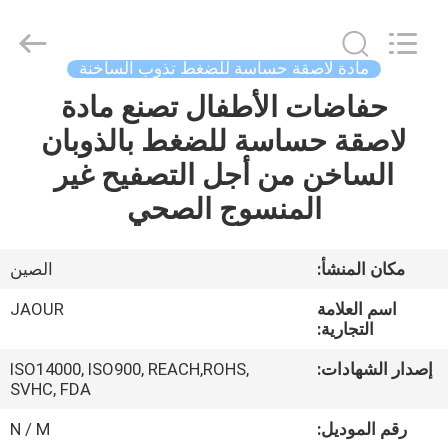
Shanghai
Jaour
Adhesive
Products
Co.,Ltd.
مادة لاصقة حساسة للضغط تذوب الساخنة
All
Rights
حفاضات الأطفال تصنع مادة
بيت
Reserved.
لاصقة حساسة للضغط بالذوبان
منتجات
الساخن من أجل التصفيح غير
المنسوج الصحي
معلومات
عنا
مكان المنشأ:
الصين
اسم العلامة
JAOUR
جولة
التجارية:
المصنع
إصدار الشهادات:
ISO14000, ISO900, REACH,ROHS,
SVHC, FDA
مراقبة
رقم الموديل:
N / M