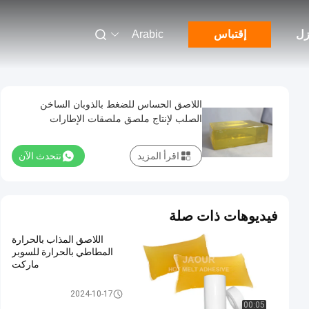
زل
إقتباس
Arabic
اللاصق الحساس للضغط بالذوبان الساخن
الصلب لإنتاج ملصق ملصقات الإطارات
اقرأ المزيد
نتحدث الآن
فيديوهات ذات صلة
اللاصق المذاب بالحرارة
المطاطي بالحرارة للسوبر
ماركت
مادة لاصقة حساسة للضغط تذوب
2024-10-17
الساخنة
00:05