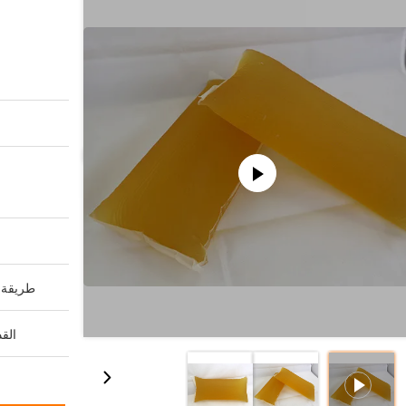
طريقة ا
القد