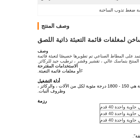
 ضغط تذوب الساخنة
وصف المنتج
خن لمغلفات قائمة التعبئة ذاتية اللصق
وصف
مد على المطاط الصناعي تم تطويرها خصيصًا لتعبئة قائمة
 المنتج بتماسك عالي ، تقشير وقشر ، ترطيب جيد للركائز.
الاستخدامات المقترحة
F
أو مغلفات قائمة التعبئة.
أدلة التشغيل
يمكن تطبيق المواد بواسطة فتحات أو أدوات طلاء باللفائف.درجة حرارة التشغيل المقترحة هي 150 - 1800 درجة مئوية لكل من الآلات ، والركائز ،
وظروف النبات.
رزمة