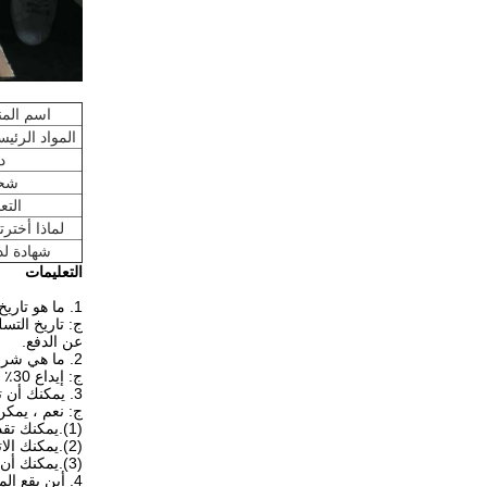
اسم المن
المواد الرئيس
د
شح
التع
لماذا أخترتن
شهادة لدي
التعليمات
1. ما هو تاريخ التسليم الخاص بك؟
ج: تاريخ التسليم هو 7-15 يومًا بعد اعتماد تصمي
عن الدفع.
2. ما هي شروط الدفع من الدرجة الأولى؟
ج: إيداع 30٪ مقدما ورصيد 70٪ قبل الشحن.
3. يمكنك أن ترسل لنا عينات من المواد الخام حفاضات؟
ج: نعم ، يمك
(1).يمكنك تقديم التكييف الخاص بك مثل DHL أو FEDEX أو TNT
(2).يمكنك الاتصال بالبريد السريع للاستلام من مكتبنا.
(3).يمكنك أن تدفع لنا الرسوم الصريحة عن طريق ويسترن يونيون أو T / T.
4. أين يقع المصنع الخاص بك؟كيف يمكنني زيارته.