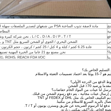
تج
مادة لاصقة تذوب الساخنة PSA من شنغهاي لتصدير الملصقات سهلة التقشير والقابلة للإزالة
ية
المطاط 
فع
L / C ، D / A ، D / P ، T / T ، نحن شركة كبيرة ونقبل طرق دفع مختلفة.
ن
الشحن البحري / الجوي أو الشحن السريع مثل TNT و DHL و UPS و Fedex.
بئة
عادة 6.25 كجم / كتلة و 4 كتل / 25 كجم / كرتون ، حجم الكرتون: 535 * 257 * 228 مم.
ا؟
نحن مصنع مع 21 عاما من الخبرة المهنية تصنيع لاصق تذوب الساخنة.
نا
001، ROHS، REACH FDA VOC.
مات التعبئة والاستلام
ن إرسال عينات مجانية ، يتم دفع رسوم الشحن من قبلك.