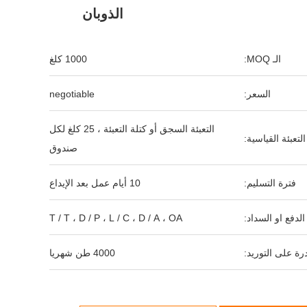
الذوبان
الـ MOQ:
1000 كلغ
السعر:
negotiable
التعبئة السجق أو كتلة التعبئة ، 25 كلغ لكل
التعبئة القياسية:
صندوق
فترة التسليم:
10 أيام عمل بعد الإيداع
لدفع او السداد:
T / T ، D / P ، L / C ، D / A ، OA
رة على التوريد:
4000 طن شهريا