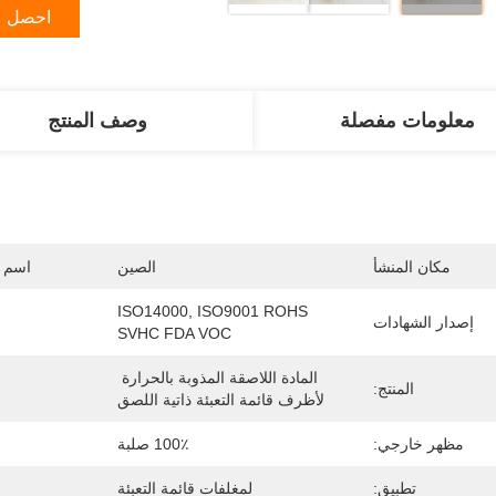
احصل ع
معلومات مفصلة
وصف المنتج
مكان المنشأ
الصين
اسم ا
ISO14000, ISO9001 ROHS 
إصدار الشهادات
SVHC FDA VOC
المادة اللاصقة المذوبة بالحرارة 
المنتج:
لأظرف قائمة التعبئة ذاتية اللصق
مظهر خارجي:
100٪ صلبة
تطبيق:
لمغلفات قائمة التعبئة