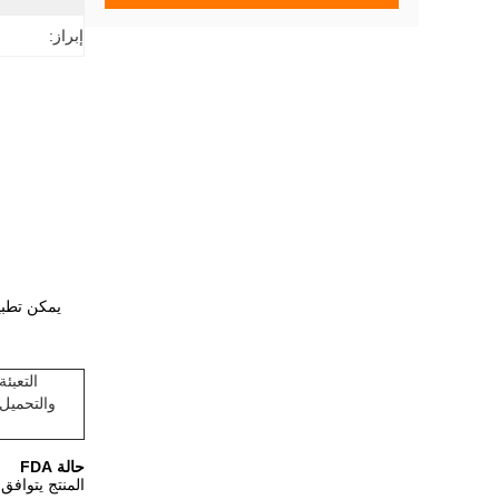
إبراز:
التعبئة
والتحميل
حالة FDA
المنتج يتوافق مع لائحة إت