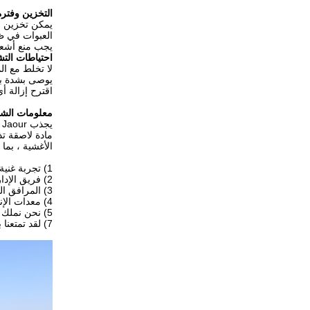
التخزين وفترة
يمكن تخزين مواد التغلي
العبوات في ظروف جاف
يجب منع أشعة
احتياطات الت
لا تخلط مع ال
يوصى بشدة بال
اقترح إزالة أي
معلومات الش
يجذب Shanghai Jaour فريقًا من النخبة ذوي الخبرة في صناعة المواد اللاصقة بالذوبان الساخن.الشركة متخصصة في
مادة لاصقة ت
الأغشية ، بما
1) تجربة غنية في خدمة OEM و ODM ، يغطي عملاؤنا أكثر من 50 دولة.
2) فريق الإدارة المهنية وإجراءات مراقبة الجودة القياسية.
3) المرافق الحديثة والورشة القياسية الصحية.
4) معدات الإنتاج المتقدمة.
5) نحن نملك 3 مصانع فرعية.
7) لقد تمتعنا بسمعة ممتازة من 13 عاما من الخبرة التجارية الناجحة.