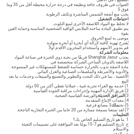
العبوات في ظروف جافة ونظيفة في درجة حرارة محيطة أقل من 35 وما
فوق 5.
يجب منع أشعة الشمس المباشرة وتكثف الرطوبة.
احتياطات التشغيل
لا تخلط مع المواد اللاصقة الأخرى لمنع التلوث.
يتم تطبيق المادة ساخنة.الملابس الواقية الشخصية المناسبة وحماية العين
بقوة
موصى به لمنع الحروق.
يُقترح تهوية كافية لإزالة أي أبخرة أو أبخرة متولدة.
قم بتدوير الأسهم واستخدام المخزون الأقدم أولاً.
معلومات الشركة
يجذب Shanghai Jaour فريقًا من نخبة ذوي الخبرة في صناعة المواد
اللاصقة بالذوبان الساخن.الشركة متخصصة في
مادة لاصقة تذوب بالحرارة حساسة للضغط للمستهلكات غير المنسوجة
والأدوية والأشرطة والملصقات الصناعية والعزل المائي
الأغشية ، بما في ذلك البحث والتطوير والتصنيع والمبيعات وخدمات ما بعد
البيع.
1) خدمة بيع الغراء تجربة غنية ، عملائنا تغطي أكثر من 50 دولة.
2) فريق الإدارة المهنية وإجراءات مراقبة الجودة القياسية.
3)
المرافق الحديثة
والورشة القياسية الصحية.
4) معدات الإنتاج المتقدمة.
5) نحن
ملك
3 مصانع فرعية.
7) لقد تمتعنا بسمعة ممتازة من 20 عاما من الخبرة التجارية الناجحة.
التعليمات
1. ما هو تاريخ التسليم الخاص بك؟
ج: تاريخ التسليم هو 7-15 يومًا بعد الموافقة على تصميمات التعبئة
والاستلام
عن الدفع.