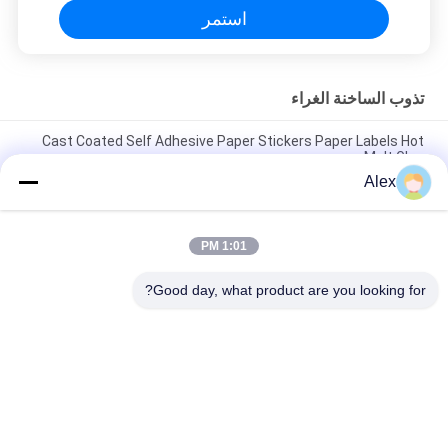
استمر
تذوب الساخنة الغراء
Cast Coated Self Adhesive Paper Stickers Paper Labels Hot
Melt Glue
Alex
Skin care safe Raw Materials For Baby Diapers Use Elastic Hot
Melt Glue
1:01 PM
حفاضات الأطفال عالية الترابط الغراء المياه اللون الأبيض قسط درجة
حرارة تذوب الغراء
Good day, what product are you looking for?
فئات شعبية
جميع
مادة لاصقة حساسة 
لاصقة PSA تذوب 
للضغط تذوب الساخنة
الساخنة
لاصق حساس للضغط 