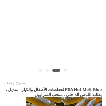
الموقع
سياسة
الخصوصية
منتوج وصف
PSA Hot Melt Glue لحفاضات الأطفال والكبار ، منديل ،
بطانة اللباس الداخلي ، سحب السراويل