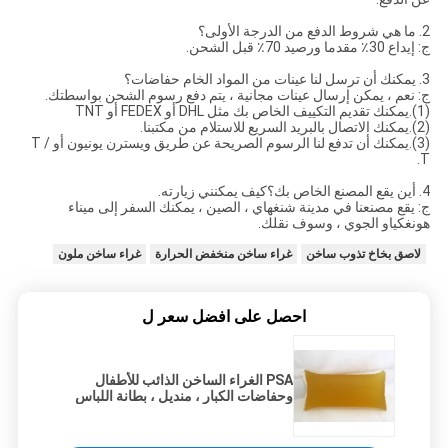
2. ما هي شروط الدفع من الدرجة الأولى؟
ج: إيداع 30٪ مقدما ورصيد 70٪ قبل الشحن.
3. يمكنك أن ترسل لنا عينات من المواد الخام حفاضات؟
ج: نعم ، يمكن إرسال عينات مجانية ، يتم دفع رسوم الشحن بواسطتك.
(1).يمكنك تقديم التكييف الخاص بك مثل DHL أو FEDEX أو TNT
(2).يمكنك الاتصال بالبريد السريع للاستلام من مكتبنا.
(3).يمكنك أن تدفع لنا الرسوم الصريحة عن طريق ويسترن يونيون أو T /
T.
4. أين يقع المصنع الخاص بك؟كيف يمكنني زيارته.
ج: يقع مصنعنا في مدينة شنغهاي ، الصين ، يمكنك السفر إلى ميناء
هونغكياو الجوي ، وسوف نقلك.
لاصق بخاخ تذوب ساخن
غراء ساخن منخفض الحرارة
غراء ساخن ملون
احصل على افضل سعر ل
PSA الغراء الساخن الذائب للأطفال
وحفاضات الكبار ، منديل ، بطانة اللباس
الداخلي ، سروال سحب