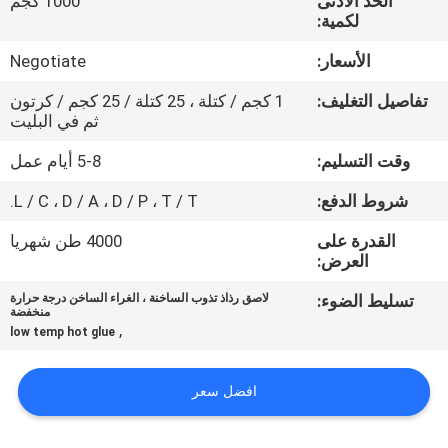
الحد الأدنى
1000 كجم
الجودة
لكمية:
الأسعار:
Negotiate
اتصل
تفاصيل التغليف:
1 كجم / كتلة ، 25 كتلة / 25 كجم / كرتون
بنا
ثم في البليت
وقت التسليم:
5-8 أيام عمل
أخبار
شروط الدفع:
L / C ، D / A ، D / P ، T / T.
القضايا
القدرة على
4000 طن شهريا
العرض:
اطلب
تسليط الضوء:
لاصق رذاذ تذوب الساخنة ، الغراء الساخن درجة حرارة
منخفضة
,
عرض
low temp hot glue
أسعار
افضل سعر
خريطة