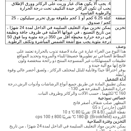
4. يجب ألا يكون هناك غبار وزيت على الركائز وورق الإطلاق.
يجب أن تكون الركائز جيدة التكييف تحت درجة الحرارة
والرطوبة القياسية
صفقة
كتلة 6.25 كجم أو 1 كجم ملفوفة بورق تحرير سيليكون ، 25
كجم / صندوق.
تخزين
يمكن تخزين مواد التغليف السليمة في الداخل لمدة 24 شهرًا ،
من تاريخ التصنيع ، في عبواتها الأصلية في ظروف جافة ونظيفة
في درجة حرارة محيطة أقل من 350 درجة مئوية وما فوق 50
درجة مئوية.يجب منع أشعة الشمس المباشرة وتكثف الرطوبة.
وصف
هذا النوع من الغراء عبارة عن مادة لاصقة تذوب بالحرارة تعتمد على
المطاط الصناعي تم تطويرها خصيصًا للبناء والمرونة وتحديد المواقع
تطبيقات المستهلكات غير المنسوجة.المنتج ذو رائحة منخفضة ولون
فاتح.إنها مع آلية جيدة و
يوفر اختراقًا جيدًا وقابلية للبلل لمختلف الركائز ، ولصق أخضر عالي وقوة
رابطة.
أدلة التشغيل
يمكن تطبيق المادة عن طريق جميع أنواع الرشاشات وأدوات الرش.درجة
حرارة التشغيل المقترحة هي 130 -
160 ℃ لكليهما ، حسب الآلات والركائز وظروف النبات.
خصائص نموذجية
المظهر: صلب شفاف أصفر فاتح
اللون (جاردنر): ≤ G5
نقطة التليين (R & B): تقريبًا.80 ℃ ± 10
اللزوجة (Brookfield): @ 180 ℃ تقريبًا.800 ± 100 cps
التخزين وفترة الصلاحية
يمكن تخزين مواد التغليف السليمة في الداخل لمدة 24 شهرًا ، من تاريخ
التصنيع ، في الأصل