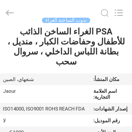
Shanghai
Jaour
Adhesive
Products
Co.,Ltd.
تذوب الساخنة الغراء
All
Rights
PSA الغراء الساخن الذائب
بيت
Reserved.
للأطفال وحفاضات الكبار ، منديل ،
منتجات
بطانة اللباس الداخلي ، سروال
سحب
معلومات
عنا
مكان المنشأ:
شنغهاي، الصين
اسم العلامة
Jaour
جولة
التجارية:
المصنع
إصدار الشهادات:
ISO14000, ISO9001 ROHS REACH FDA
رقم الموديل:
لا
مراقبة