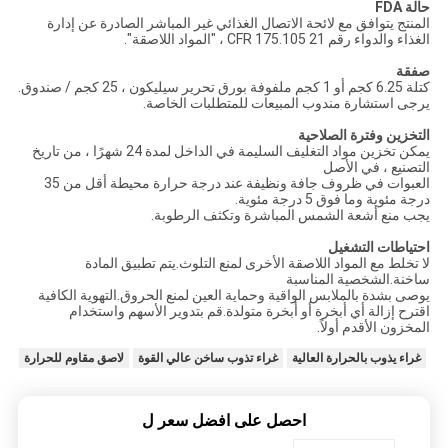
حالة FDA
المنتج يتوافق مع لائحة الاتصال الغذائي غير المباشر الصادرة عن إدارة
الغذاء والدواء رقم 21 CFR 175.105 ، "المواد اللاصقة".
صفقة
كتلة 6.25 كجم أو 1 كجم ملفوفة بورق تحرير سيليكون ، 25 كجم / صندوق.
يرجى استشارة مندوب المبيعات للمتطلبات الخاصة.
التخزين وفترة الصلاحية
يمكن تخزين مواد التغليف السليمة في الداخل لمدة 24 شهرًا ، من تاريخ
التصنيع ، في الأصل
العبوات في ظروف جافة ونظيفة عند درجة حرارة محيطة أقل من 35
درجة مئوية وما فوق 5 درجة مئوية.
يجب منع أشعة الشمس المباشرة وتكثف الرطوبة.
احتياطات التشغيل
لا تخلط مع المواد اللاصقة الأخرى لمنع التلوث.يتم تطبيق المادة
ساخنة.الشخصية المناسبة
يوصى بشدة بالملابس الواقية وحماية العين لمنع الحروق.التهوية الكافية
اقترح إزالة أي أبخرة أو أبخرة متولدة.قم بتدوير الأسهم واستخدام
المخزون الأقدم أولاً.
غراء يذوب بالحرارة العالية
غراء تذوب ساخن عالي القوة
لاصق مقاوم للحرارة
احصل على افضل سعر ل