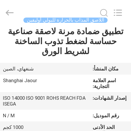
Shanghai
Jaour
Adhesive
Products
Co.,Ltd.
اللاصق المذاب بالحرارة للبولي أوليفين
All
Rights
تطبيق ضمادة مرنة لاصقة صناعية
بيت
Reserved.
حساسة لضغط تذوب الساخنة
منتجات
لشريط الورق
معلومات
مكان المنشأ:
شنغهاي، الصين
عنا
اسم العلامة
Shanghai Jaour
التجارية:
جولة
إصدار الشهادات:
ISO 14000 ISO 9001 ROHS REACH FDA
ISEGA
المصنع
رقم الموديل:
N / M
مراقبة
الحد الأدنى
1000 كجم