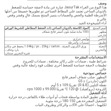
وصف
هذا النوع من الغراء JaourTak عبارة عن مادة لاصقة حساسة للضغط
بالذوبان الساخن تعتمد على المطاط الصناعي تم تطويرها خصيصًا من أجلها
الأشرطة الطبية والجص والضمادات.يتميز المنتج بسمك عالٍ وقشر وقص
عالي و
أداء الشيخوخة الجيد.
اسم المنتج:
المواد اللاصقة بالذوبان الساخن ذات الضغط المطاطي للشريط الورقي
مظهر
100٪ مادة صلبة بلون أصفر فاتح شفاف
خارجي:
عناصر:
بوليمر حراري
تطبيق:
تسميات وأشرطة
التعبئة
ورق الكرتون التعبئة ، 1.04kg / pc ، 25kg / carton.يحفظ في مكان
والتخزين
بارد وجاف ،
فترة التخزين سنتان.
الاستخدامات المقترحة
شرائط طبية ، ضمادات على ركائز مختلفة ، ضمادات للجروح.
تطبيقات لاصقة حساسة للضغط أخرى تتطلب قوة رابطة عالية وقص
عالي.
خصائص نموذجية
المظهر: صلب شفاف أصفر فاتح
اللون (جاردنر): ≤ G5
نقطة التليين (R & B): تقريبًا.109 ± 5 أوم
اللزوجة (بروكفيلد): @ 120 ℃ تقريبًا.99.000 ± 1000 cps
أدلة التشغيل
يمكن تطبيق المادة بواسطة فتحات أو أدوات طلاء باللفائف.درجة حرارة
التشغيل المقترحة هي 150-180 درجة مئوية
لكليهما ، اعتمادًا على الآلات والركائز وظروف النبات.