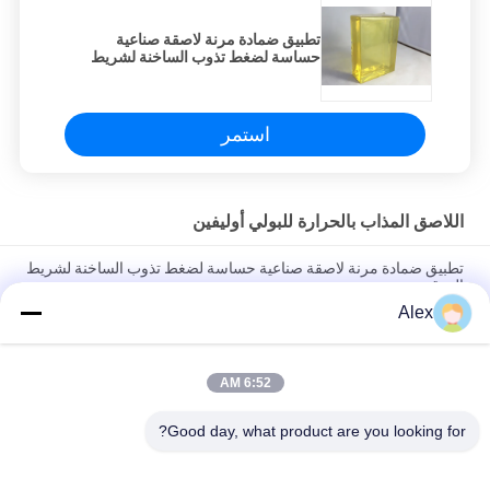
تطبيق ضمادة مرنة لاصقة صناعية
حساسة لضغط تذوب الساخنة لشريط
الورق
استمر
اللاصق المذاب بالحرارة للبولي أوليفين
تطبيق ضمادة مرنة لاصقة صناعية حساسة لضغط تذوب الساخنة لشريط
الورق
Alex
حسن الشيخوخة الأداء الساخنه نذوب لاصق PSA ، اخفاء ضغط الشريط
المنشط الغراء
6:52 AM
مقاومة عالية للشيخوخة أصفر شفاف ساخن يذوب PSA الغراء
للأشرطة
Good day, what product are you looking for?
فئات شعبية
جميع