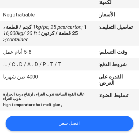
لكمية:
الجودة
الأسعار:
Negotiatiable
اتصل
تفاصيل التغليف:
1kg/pc, 25 pcs/carton;
1 كجم / قطعة ،
بنا
25 قطعة / كرتون ؛
16,000kg/ 20 ft
container;<
وقت التسليم:
5-8 أيام عمل
أخبار
شروط الدفع:
L / C ، D / A ، D / P ، T / T.
القضايا
القدرة على
4000 طن شهريا
العرض:
اطلب
تسليط الضوء:
عالية القوة الساخنة تذوب الغراء ، ارتفاع درجة الحرارة
تذوب الغراء
عرض
,
high temperature hot melt glue
أسعار
افضل سعر
خريطة