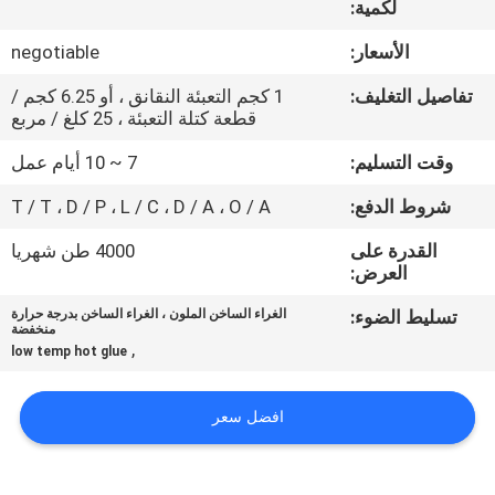
لكمية:
الجودة
الأسعار:
negotiable
اتصل
تفاصيل التغليف:
1 كجم التعبئة النقانق ، أو 6.25 كجم /
بنا
قطعة كتلة التعبئة ، 25 كلغ / مربع
وقت التسليم:
7 ~ 10 أيام عمل
أخبار
شروط الدفع:
T / T ، D / P ، L / C ، D / A ، O / A
القدرة على
4000 طن شهريا
القضايا
العرض:
تسليط الضوء:
الغراء الساخن الملون ، الغراء الساخن بدرجة حرارة
اطلب
منخفضة
,
low temp hot glue
عرض
أسعار
افضل سعر
خريطة