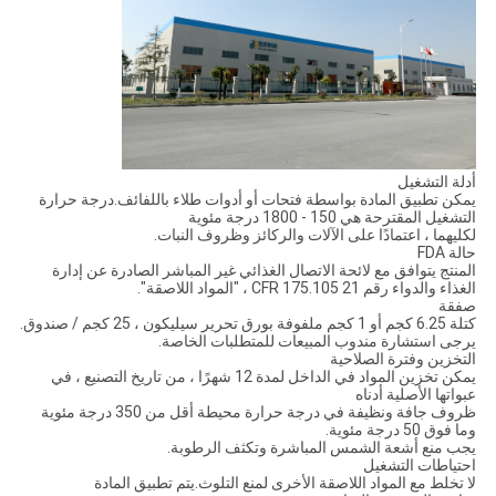
أدلة التشغيل
يمكن تطبيق المادة بواسطة فتحات أو أدوات طلاء باللفائف.درجة حرارة
التشغيل المقترحة هي 150 - 1800 درجة مئوية
لكليهما ، اعتمادًا على الآلات والركائز وظروف النبات.
حالة FDA
المنتج يتوافق مع لائحة الاتصال الغذائي غير المباشر الصادرة عن إدارة
الغذاء والدواء رقم 21 CFR 175.105 ، "المواد اللاصقة".
صفقة
كتلة 6.25 كجم أو 1 كجم ملفوفة بورق تحرير سيليكون ، 25 كجم / صندوق.
يرجى استشارة مندوب المبيعات للمتطلبات الخاصة.
التخزين وفترة الصلاحية
يمكن تخزين المواد في الداخل لمدة 12 شهرًا ، من تاريخ التصنيع ، في
عبواتها الأصلية أدناه
ظروف جافة ونظيفة في درجة حرارة محيطة أقل من 350 درجة مئوية
وما فوق 50 درجة مئوية.
يجب منع أشعة الشمس المباشرة وتكثف الرطوبة.
احتياطات التشغيل
لا تخلط مع المواد اللاصقة الأخرى لمنع التلوث.يتم تطبيق المادة