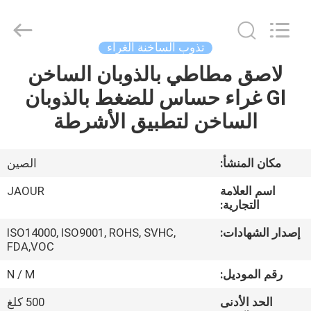
Shanghai
Jaour
Adhesive
Products
Co.,Ltd.
تذوب الساخنة الغراء
All
Rights
لاصق مطاطي بالذوبان الساخن
بيت
Reserved.
Gl غراء حساس للضغط بالذوبان
منتجات
الساخن لتطبيق الأشرطة
معلومات
مكان المنشأ:
الصين
عنا
اسم العلامة
JAOUR
التجارية:
جولة
إصدار الشهادات:
ISO14000, ISO9001, ROHS, SVHC,
FDA,VOC
المصنع
رقم الموديل:
N / M
مراقبة
الحد الأدنى
500 كلغ