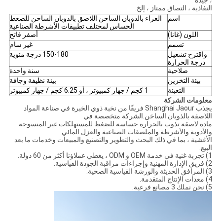
، جيدة
النفاذية ، التصاق ممتاز ، إلخ.
اسم
الغراء بالذوبان الساخن اللاصق بالذوبان الساخن للضغط
الحساس لمختلف تطبيقات الأشرطة الصناعية
اللون (غانا)
أصفر فاتح
تسمم
غير سام
واقترح تشغيل
150-180 درجة مئوية
درجة الحرارة
صلاحية
سنة واحدة
بيئة التخزين
بيئة نظيفة وجافة
التعبئة
1 كجم / جهاز كمبيوتر ، أو 6.25 كجم / جهاز كمبيوتر
معلومات الشركة
يجذب Shanghai Jaour فريقًا من نخبة ذوي الخبرة في صناعة المواد
اللاصقة بالذوبان الساخن.الشركة متخصصة في
مادة لاصقة تذوب بالحرارة حساسة للضغط للمستهلكات غير المنسوجة
والأدوية والأشرطة والملصقات الصناعية والعزل المائي
الأغشية ، بما في ذلك البحث والتطوير والتصنيع والمبيعات وخدمات ما بعد
البيع.
1) تجربة غنية في خدمة OEM و ODM ، يغطي عملاؤنا أكثر من 60 دولة.
2) فريق الإدارة المهنية وإجراءات مراقبة الجودة القياسية.
3) المرافق الحديثة والورشة القياسية الصحية.
4) معدات الإنتاج المتقدمة.
5) نحن نملك 3 مصانع فرعية.