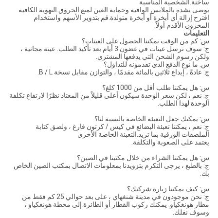
ساخنة.الشخصية المناسبة
يوصى بشدة بالملابس الواقية وحماية العين لمنع الحروق.التهوية الكافية
اقترح إزالة أي أبخرة أو أبخرة متولدة.قم بتدوير الأسهم واستخدام
المخزون الأقدم أولاً.
التعليمات
س: كم من الوقت يمكننا الحصول على العينات؟
ج: سوف نرسل عينات في غضون 3 أيام بعد تأكيد الطلب. عينة مجانية ،
ولكن رسوم الشحن التي يدفعها المشتري.
س: ما نوع الدفع الذي تقدمونه للتداول؟
ج: عادةً ، إيداع ثلاثين بالمائة مقدمًا ، والتوازن مقابل نسخة B / L.
س: هل يمكننا طلب أقل من 1000 كلغ؟
ج: نعم ، لكن سعر الوحدة سيكون أعلى قليلاً من المعتاد نظرًا لارتفاع تكلفة
الوحدة لهذا الطلب.
س: يمكنك جعل التعبئة الخاصة بالنسبة لنا؟
ج: نعم ، يمكننا تعبئة البضائع في كيس / كرتون فارغ ، ولصق كتابة
الملصقات الورقية بما تريد.التعبئة الخاصة الأخرى
يعتمد على الصعوبة والتكلفة.
س: هل يمكننا الشراء من خلال مكتبنا في الصين؟
ج: بالطبع ، يرجى التكرم بتزويدنا بمعلومات الاتصال بمكتب الصين الخاص
بك.
س: كيف يمكننا زيارة شركتك؟
ج: نحن موجودون في مدينة شنغهاي ، على بعد حوالي 25 كم فقط من
مطار هونغكياو. يمكنك ركوب القطار أو الطائرة إلى محطة هونغكياو ،
وسوف نقلك.