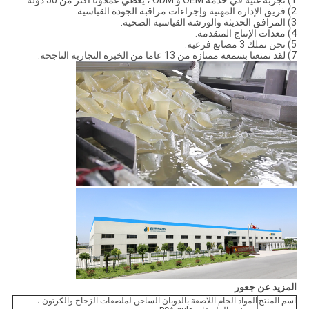
1) تجربة غنية في خدمة OEM و ODM ، يغطي عملاؤنا أكثر من 50 دولة.
2) فريق الإدارة المهنية وإجراءات مراقبة الجودة القياسية.
3) المرافق الحديثة والورشة القياسية الصحية.
4) معدات الإنتاج المتقدمة.
5) نحن نملك 3 مصانع فرعية.
7) لقد تمتعنا بسمعة ممتازة من 13 عاما من الخبرة التجارية الناجحة.
المزيد عن جعور
اسم المنتج
المواد الخام اللاصقة بالذوبان الساخن لملصقات الزجاج والكرتون ،