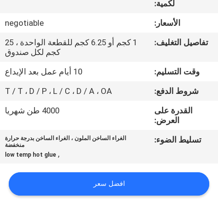
لكمية:
الجودة
الأسعار:
negotiable
اتصل
تفاصيل التغليف:
1 كجم أو 6.25 كجم للقطعة الواحدة ، 25
بنا
كجم لكل صندوق
وقت التسليم:
10 أيام عمل بعد الإيداع
أخبار
شروط الدفع:
T / T ، D / P ، L / C ، D / A ، OA
القدرة على
4000 طن شهريا
القضايا
العرض:
تسليط الضوء:
الغراء الساخن الملون ، الغراء الساخن بدرجة حرارة
اطلب
منخفضة
,
low temp hot glue
عرض
أسعار
افضل سعر
خريطة