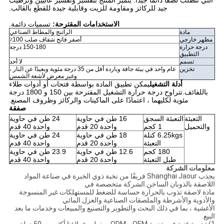
التي تتطلب لصقًا دائمًا جيدًا. يتميز المنتج بتقشير وتقشير عاليين وترطيب
جيد للركائز ومقاومة للزيت وقابلية جيدة للقطع بالقالب.
الاستخدامات المقترحة:
تسميات دائمة.
مادة
الراتنج والمطاط الصناعي
مظهر خارجي
أصفر فاتح شفاف صلب 100٪
درجة حرارة
150-180 درجة
التطبيق
تسمم
لا أحد
تخزين
عام واحد في بيئة جافة وباردة أقل من 35 درجة مئوية وبعيدًا عن النار ،
وغير معرض لأشعة الشمس
أدلة التشغيل
يمكن تطبيق المادة بواسطة فتحات أو أدوات طلاء
باللفائف.تتراوح درجة حرارة التشغيل المقترحة بين 150 و 1800 درجة
مئوية لكليهما ، اعتمادًا على الماكينات والركائز وظروف المصنع.
صفقة
التعبئة
التعبئة السجق
16 طن في حاوية
24 طن في حاوية
والتحميل
1 كجم
واحدة 20 قدم
واحدة 40 قدم
6.25kgs كتلة
18 طن في حاوية
24 طن في حاوية
التعبئة
واحدة 20 قدم
واحدة 40 قدم
180 كجم
12.6 طن في حاوية
23.9 طن في حاوية
طبل التعبئة
واحدة 20 قدم
واحدة 40 قدم
معلومات الشركة
يجذب Shanghai Jaour فريقًا من نخبة ذوي الخبرة في صناعة المواد
اللاصقة بالذوبان الساخن.الشركة متخصصة في
مادة لاصقة تذوب بالحرارة حساسة للضغط للمستهلكات غير المنسوجة
والأدوية والأشرطة والملصقات الصناعية والعزل المائي
الأغشية ، بما في ذلك البحث والتطوير والتصنيع والمبيعات وخدمات ما بعد
البيع.