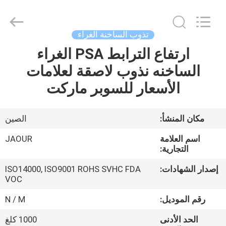
Shanghai
Jaour
Adhesive
Products
Co.,Ltd.
تذوب الساخنة الغراء
All
Rights
ارتفاع الترابط PSA الغراء
بيت
Reserved.
الساخنه نذوب لاصقة لعلامات
منتجات
الأسعار للسوبر ماركت
معلومات
مكان المنشأ:
الصين
عنا
اسم العلامة
JAOUR
التجارية:
جولة
إصدار الشهادات:
ISO14000, ISO9001 ROHS SVHC FDA
VOC
المصنع
رقم الموديل:
N / M
مراقبة
الحد الأدنى
1000 كلغ