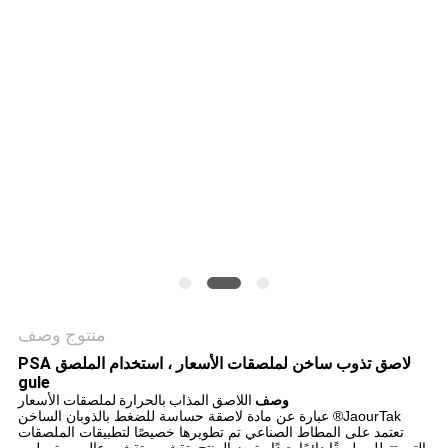
الموقع
سياسة
الخصوصية
منتوج وصف
لاصق تذوب ساخن لملصقات الأسعار ، استخدام الملصق PSA
gule
وصف
اللاصق المذاب بالحرارة لملصقات الأسعار
JaourTak® عبارة عن مادة لاصقة حساسة للضغط بالذوبان الساخن
تعتمد على المطاط الصناعي تم تطويرها خصيصًا لتطبيقات الملصقات