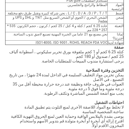
تستخدم الملصقات PSA gule
المواد
المطاط والراتنج والجلسرين.
الرئيسية
قسط
L / C ، D / A ، D / P ، T / T ، نحن شركة كبيرة ونقبل طرق دفع مختلفة.
شحن
الشحن البحري / الجوي أو الشحن السريع مثل TNT و DHL و UPS و
Fedex.
التعبئة
عادة 6.25 كجم / كتلة و 4 كتل / 25 كجم / كرتون ، حجم الكرتون: 535 *
257 * 228 مم.
لماذا
نحن مصنع مع 21 عاما من الخبرة المهنية تصنيع لاصق تذوب الساخنة.
أخترتنا؟
شهادة لدينا
ISO14000، ISO 9001، ROHS، REACH FDA VOC.
صفقة
كتلة 6.25 كجم أو 1 كجم ملفوفة بورق تحرير سليكوني ، أسطوانة ألياف
25 كجم / صندوق أو 180 كجم.
يرجى استشارة مندوب المبيعات للمتطلبات الخاصة.
التخزين وفترة الصلاحية
يمكن تخزين مواد التغليف السليمة في الداخل لمدة 24 شهرًا ، من تاريخ
التصنيع ، في الأصل
العبوات في ظروف جافة ونظيفة عند درجة حرارة محيطة أقل من 35
درجة مئوية وما فوق 5 درجة مئوية.
يجب منع أشعة الشمس المباشرة وتكثف الرطوبة.
احتياطات التشغيل
لا تخلط مع المواد اللاصقة الأخرى لمنع التلوث.يتم تطبيق المادة
ساخنة.الشخصية المناسبة
يوصى بشدة بالملابس الواقية وحماية العين لمنع الحروق.التهوية الكافية
اقترح إزالة أي أبخرة أو أبخرة متولدة.قم بتدوير الأسهم واستخدام
المخزون الأقدم أولاً.