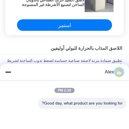
لاصق أكسيد الزنك الصناعي بالذوبان
الساخن لتصنيع الأشرطة غير المنسوجة
استمر
اللاصق المذاب بالحرارة للبولي أوليفين
تطبيق ضمادة مرنة لاصقة صناعية حساسة لضغط تذوب الساخنة لشريط
الورق
Alex
حسن الشيخوخة الأداء الساخنه نذوب لاصق PSA ، اخفاء ضغط الشريط
المنشط الغراء
2:39 PM
مقاومة عالية للشيخوخة أصفر شفاف ساخن يذوب PSA الغراء
للأشرطة
Good day, what product are you looking for?
فئات شعبية
جميع