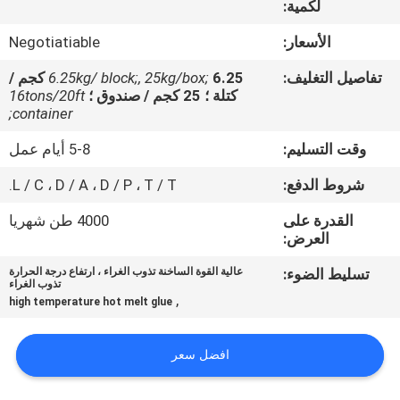
لكمية:
الجودة
الأسعار:
Negotiatiable
اتصل
تفاصيل التغليف:
6.25kg/ block;, 25kg/box;
6.25 كجم /
بنا
كتلة ؛ 25 كجم / صندوق ؛
16tons/20ft
container;
وقت التسليم:
5-8 أيام عمل
أخبار
شروط الدفع:
L / C ، D / A ، D / P ، T / T.
القضايا
القدرة على
4000 طن شهريا
العرض:
اطلب
تسليط الضوء:
عالية القوة الساخنة تذوب الغراء ، ارتفاع درجة الحرارة
تذوب الغراء
عرض
,
high temperature hot melt glue
أسعار
افضل سعر
خريطة