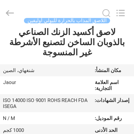
Shanghai
Jaour
Adhesive
Products
Co.,Ltd.
اللاصق المذاب بالحرارة للبولي أوليفين
All
Rights
لاصق أكسيد الزنك الصناعي
بيت
Reserved.
بالذوبان الساخن لتصنيع الأشرطة
منتجات
غير المنسوجة
معلومات
مكان المنشأ:
شنغهاي، الصين
عنا
اسم العلامة
Jaour
التجارية:
جولة
إصدار الشهادات:
ISO 14000 ISO 9001 ROHS REACH FDA
ISEGA
المصنع
رقم الموديل:
N / M
مراقبة
الحد الأدنى
1000 كجم