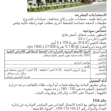
الاستخدامات المقترحة
شرائط طبية ، ضمادات على ركائز مختلفة ، ضمادات للجروح.
تطبيقات لاصقة حساسة للضغط أخرى تتطلب قوة رابطة عالية وقص
عالي.
خصائص نموذجية
المظهر: صلب شفاف أصفر فاتح
اللون (جاردنر): ≤ G5
نقطة التليين (R & B): تقريبًا.109 ± 5 أوم
اللزوجة (بروكفيلد): @ 140 ℃ تقريبًا.27.000 ± 1000 cps
اسم المنتج:
المواد اللاصقة المذوبة بالحرارة ذات الضغط المطاطي للأغراض الطبية
مظهر
100٪ مادة صلبة بلون أصفر فاتح شفاف
خارجي:
عناصر:
بوليمر حراري
تطبيق:
طبي
التعبئة
ورق كرتون التعبئة ، 6.25 كجم / قطعة ، 25 كجم / كرتون.يحفظ في
والتخزين
مكان بارد وجاف ،
فترة التخزين سنتان.
أدلة التشغيل
يمكن تطبيق المادة بواسطة فتحات أو أدوات طلاء باللفائف.درجة حرارة
التشغيل المقترحة هي 150 - 180 درجة مئوية
لكليهما ، اعتمادًا على الآلات والركائز وظروف النبات.
حالة FDA
المنتج يتوافق مع لائحة الاتصال الغذائي غير المباشر الصادرة عن إدارة
الغذاء والدواء رقم 21 CFR 175.105 ، "المواد اللاصقة".