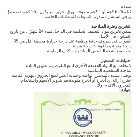
صفقة
كتلة 6.25 كجم أو 1 كجم ملفوفة بورق تحرير سيليكون ، 25 كجم / صندوق.
يرجى استشارة مندوب المبيعات للمتطلبات الخاصة.
التخزين وفترة الصلاحية
يمكن تخزين مواد التغليف السليمة في الداخل لمدة 24 شهرًا ، من تاريخ
التصنيع ، في الأصل
العبوات في ظروف جافة ونظيفة عند درجة حرارة محيطة أقل من 35
درجة مئوية وما فوق 5 درجة مئوية.
يجب منع أشعة الشمس المباشرة وتكثف الرطوبة.
احتياطات التشغيل
لا تخلط مع المواد اللاصقة الأخرى لمنع التلوث.يتم تطبيق المادة
ساخنة.الشخصية المناسبة
يوصى بشدة بالملابس الواقية وحماية العين لمنع الحروق.التهوية الكافية
اقترح إزالة أي أبخرة أو أبخرة متولدة.قم بتدوير الأسهم واستخدام
المخزون الأقدم أولاً.
شهادتنا