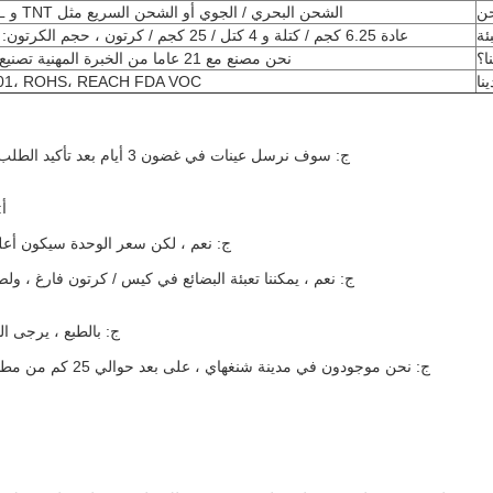
ن
الشحن البحري / الجوي أو الشحن السريع مثل TNT و DHL و UPS و Fedex.
بئة
عادة 6.25 كجم / كتلة و 4 كتل / 25 كجم / كرتون ، حجم الكرتون: 535 * 257 * 228 مم.
ا؟
نحن مصنع مع 21 عاما من الخبرة المهنية تصنيع لاصق تذوب الساخنة.
نا
001، ROHS، REACH FDA VOC.
ج: سوف نرسل عينات في غضون 3 أيام بعد تأكيد الطلب. عينة مجانية ، ولكن رسوم الشحن التي يدفعها المشتري.
أ:
ج: نعم ، لكن سعر الوحدة سيكون أعلى ق
ج: نعم ، يمكننا تعبئة البضائع في كيس / كرتون فارغ ، ولص
ج: بالطبع ، يرجى ا
ج: نحن موجودون في مدينة شنغهاي ، على بعد حوالي 25 كم من مطار هونغكياو ، يمكنك ركوب القطار أو الطائرة إلى هونغكياو