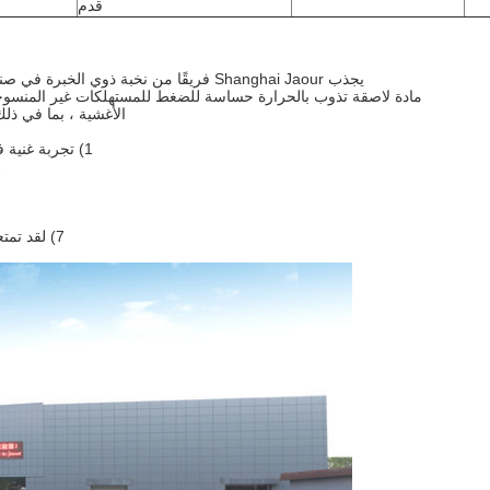
قدم
يجذب Shanghai Jaour فريقًا من نخبة ذوي الخبرة في صناعة المواد اللاصقة بالذوبان الساخن.الشركة متخصصة في
مادة لاصقة تذوب بالحرارة حساسة للضغط للمستهلكات غير المنسوجة 
الأغشية ، بما في ذلك
1) تجربة غنية في خدمة OEM و ODM ، يغطي عملاؤنا أكثر من 50 دولة.
2) فريق
7) لقد تمتعنا بسمعة ممتازة من 13 عاما من الخبرة التجارية الناجحة.