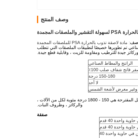
وصف المنتج
ر والملصقات المجمدة
صف
: مادة لاصقة تذوب بالحرارة PSA للملصقات المجمدة
لصناعي تم تطويرها خصيصًا لتطبيقات الملصقات التي تتطلب
 ، وركائز جيدة للترطيب ومقاومة للزيت ، وقابلية قطع جيدة.
الراتنج والمطاط الصناعي
فر فاتح شفاف صلب 100٪
150-180 درجة
لا أحد
يمكن تطبيق المادة بواسطة فتحات أو أدوات طلاء باللفائف.درجة حرارة التشغيل المقترحة هي 150 - 1800 درجة مئوية لكل من الآلات ،
والركائز ، وظروف النبات.
صفقة
23.9 طن في حاوية واحدة 40