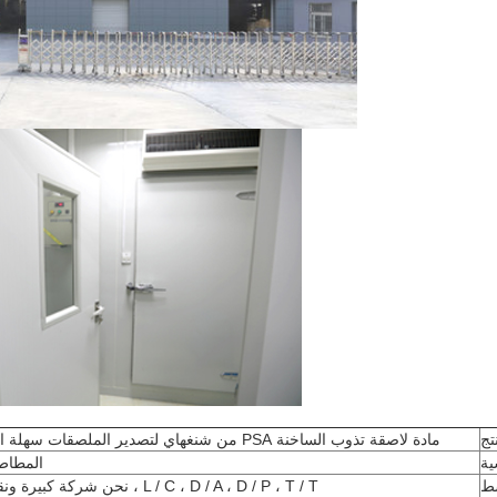
تج
مادة لاصقة تذوب الساخنة PSA من شنغهاي لتصدير الملصقات سهلة التقشير والقابلة للإزالة
ية
المطاط 
ط
L / C ، D / A ، D / P ، T / T ، نحن شركة كبيرة ونقبل طرق دفع مختلفة.