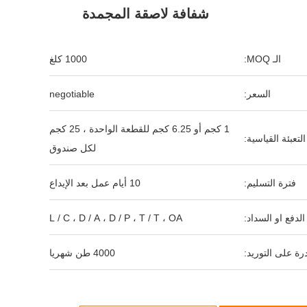
شفافة لاصقة المجمدة
الـ MOQ:
1000 كلغ
السعر:
negotiable
1 كجم أو 6.25 كجم للقطعة الواحدة ، 25 كجم
التعبئة القياسية:
لكل صندوق
فترة التسليم:
10 أيام عمل بعد الإيداع
لدفع او السداد:
L / C ، D / A ، D / P ، T / T ، OA
رة على التوريد:
4000 طن شهريا