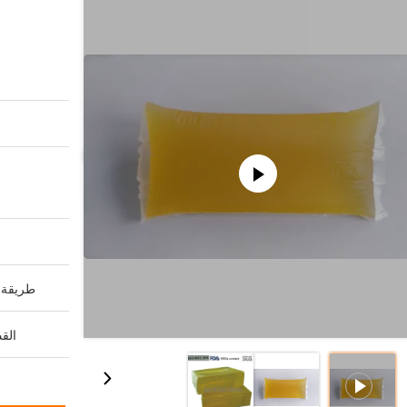
طريقة ا
القد