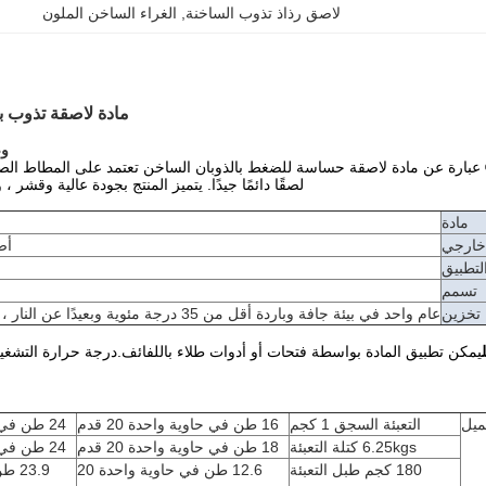
لاصق رذاذ تذوب الساخنة
, 
الغراء الساخن الملون
مادة لاصقة تذوب بالحرارة PSA لسهولة التقشي
و
JaourT® عبارة عن مادة لاصقة حساسة للضغط بالذوبان الساخن تعتمد على المطاط ا
لصقًا دائمًا جيدًا. يتميز المنتج بجودة عالية وقشر
مادة
خارجي
أص
لتطبيق
تسمم
تخزين
عام واحد في بيئة جافة وباردة أقل من 35 درجة مئوية وبعيدًا عن النار ، وغير معرض لأشعة الشمس
حميل
التعبئة السجق 1 كجم
16 طن في حاوية واحدة 20 قدم
24 طن في حاوية واحدة 40 قدم
6.25kgs كتلة التعبئة
18 طن في حاوية واحدة 20 قدم
24 طن في حاوية واحدة 40 قدم
180 كجم طبل التعبئة
12.6 طن في حاوية واحدة 20