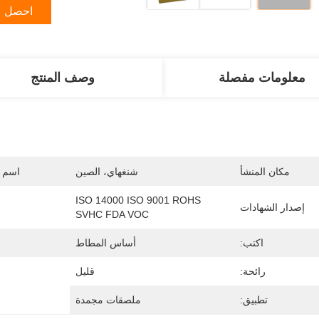
احصل ع
معلومات مفصلة
وصف المنتج
مكان المنشأ
شنغهاي، الصين
اسم ا
ISO 14000 ISO 9001 ROHS 
إصدار الشهادات
SVHC FDA VOC
اكتب:
أساس المطاط
رائحة:
قليل
تطبيق:
ملصقات مجمدة