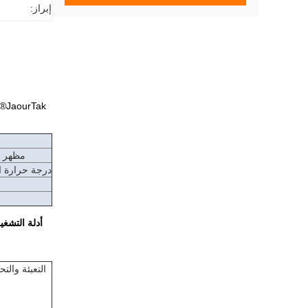
إبراز:
ak
مظهر 
درجة حرارة ا
أدلة التشغيل
التعبئة والت