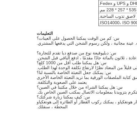
ISO14000، ISO 9
التعليمات
س: كم من الوقت يمكننا الحصول على العينات؟
س: دبليو
قبعة نوع من ص
دفع
د
يا تقدم للتجارة؟
عادة ، ثلاثون بالمائة جادًا مقدمًا ، ادفع الباقي قبل الشحن.
س: هل يمكننا طلب أقل من 1000 كلغ؟
ليلاً من المعتاد نظرًا لارتفاع تكلفة الوحدة لهذا الطلب.
س: يمكنك جعل التعبئة الخاصة بالنسبة لنا؟
ق كتابة الملصقات الورقية بما تريد.التعبئة الخاصة الأخرى
يعتمد على الصعوبة والتكلفة.
س: هل يمكننا الشراء من خلال مكتبنا في الصين؟
لتكرم بتزويدنا بمعلومات الاتصال بمكتب الصين الخاص بك.
س: كيف يمكننا زيارة شركتك؟
المحطة ، سنقلك.