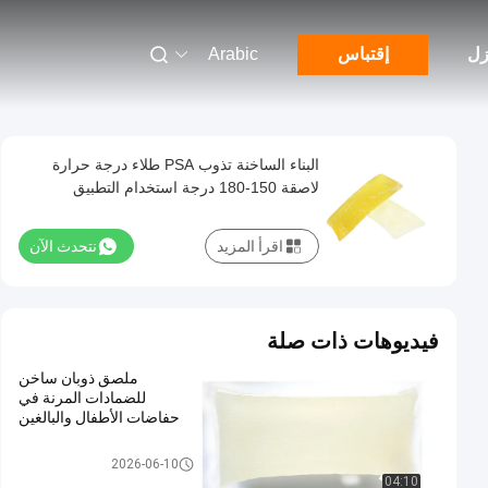
زل
إقتباس
Arabic
البناء الساخنة تذوب PSA طلاء درجة حرارة
لاصقة 150-180 درجة استخدام التطبيق
اقرأ المزيد
نتحدث الآن
فيديوهات ذات صلة
ملصق ذوبان ساخن
للضمادات المرنة في
حفاضات الأطفال والبالغين
لاصقة PSA تذوب الساخنة
2026-06-10
04:10