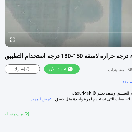
نتحدث الآن
شارك
لمشاهدات
ساخنة
البناء الساخن تذوب PSA درجة حرارة الطلاء اللاصق 150-180 درجة استخدام التطبيق وصف يعتبر JaourMelt ®
عرض المزيد
اترك رسالة