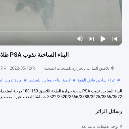
البناء الساخنة تذوب PSA طلاء درجة حرارة لاصقة 150-180 درجة استخدام التطبيق
اللاصق المذاب بالحرارة للمنتجات الصحية
2022-05-12
587 ا
#
غراء ساخن فائق القوة
#
لاصق بناء حساس للضغط
#
مادة تذوب ال
3522/3520/3666/3888/3925/3866/3522 حساسًا للضغط غير المصطبغ للتطبيقات التي تستخدم لمرة واحدة مثل لاصق...
رسائل الزائر
لا توجد تعليقات عامة بعد