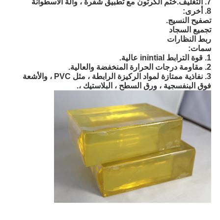
7. التغليف.ختم الكرتون مع تطبيق شفرة ، وآلة الأسطوانة
8. أخرى:
تصفيح النسيج. 
تجميع السجاد
ربط النظارات
سمات:
1. قوة الترابط inintial عالية.
2. مقاومة درجات الحرارة المنخفضة والعالية. 
3. نفاذية ممتازة لمواد الركيزة الرابطة ، مثل PVC ، والأشعة 
فوق البنفسجية ، ورق السطح ، البلاستيك ،.