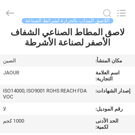
Shanghai
Jaour
Adhesive
Products
Co.,Ltd.
اللاصق المذاب بالحرارة لشرائط الصناعة
All
Rights
لاصق المطاط الصناعي الشفاف
بيت
Reserved.
الأصفر لصناعة الأشرطة
منتجات
مكان المنشأ:
الصين
معلومات
اسم العلامة
JAOUR
عنا
التجارية:
إصدار الشهادات:
ISO14000, ISO9001 ROHS REACH FDA
VOC
جولة
المصنع
رقم الموديل:
لا
الحد الأدنى
1000 كجم
لكمية:
مراقبة