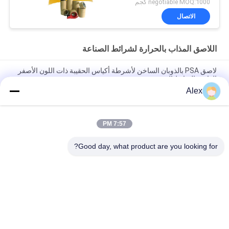
negotiable MOQ:1000 كجم
الاتصال
اللاصق المذاب بالحرارة لشرائط الصناعة
لاصق PSA بالذوبان الساخن لأشرطة أكياس الحقيبة ذات اللون الأصفر
الفاتح والترابط الجيد
Alex
اللاصق المذاب بالحرارة حساس للضغط باللون الأصفر الخفيف
لتطبيقات الأشرطة الصناعية
7:57 PM
لاصق الغراء المصهور بالحرارة الصلبة 100٪ لشريط الفوم ورق
الكرافت الشريط ذو الوجهين
Good day, what product are you looking for?
فئات شعبية
جميع
مادة لاصقة حساسة 
لاصقة PSA تذوب 
للضغط تذوب الساخنة
الساخنة
لاصق حساس للضغط 