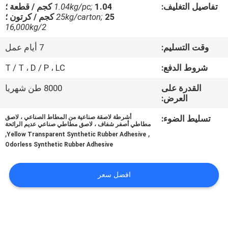
الجودة
تفاصيل التغليف:
1.04 كجم / قطعة ؛
1.04kg/pc;
25 كجم / كرتون ؛
25kg/carton;
16,000kg/2
اتصل
وقت التسليم:
7 أيام عمل
بنا
شروط الدفع:
T / T ، D / P ، LC
أخبار
القدرة على
8000 طن شهريا
العرض:
تسليط الضوء:
أشرطة لاصقة صناعية من المطاط الصناعي ، لاصق
القضايا
مطاطي أصفر شفاف ، لاصق مطاطي صناعي عديم الرائحة
,
,
Yellow Transparent Synthetic Rubber Adhesive
Odorless Synthetic Rubber Adhesive
اطلب
عرض
افضل سعر
أسعار
خريطة