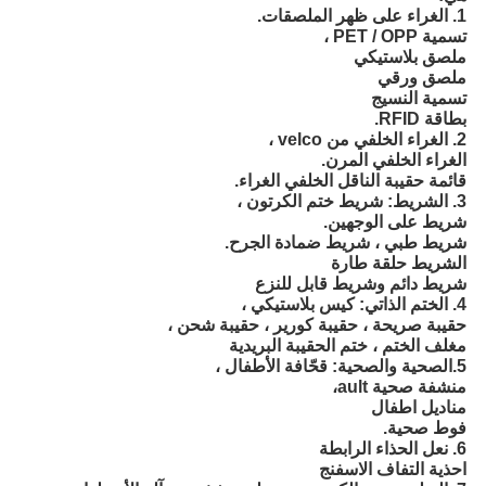
1. الغراء على ظهر الملصقات. 
تسمية PET / OPP ،
ملصق بلاستيكي 
ملصق ورقي 
تسمية النسيج 
بطاقة RFID.
2. الغراء الخلفي من velco ،
الغراء الخلفي المرن.
قائمة حقيبة الناقل الخلفي الغراء.
3. الشريط: شريط ختم الكرتون ،
شريط على الوجهين.
شريط طبي ، شريط ضمادة الجرح. 
الشريط حلقة طارة
شريط دائم وشريط قابل للنزع
4. الختم الذاتي: كيس بلاستيكي ،
حقيبة صريحة ، حقيبة كورير ، حقيبة شحن ، 
مغلف الختم ، ختم الحقيبة البريدية
5.الصحية والصحية: قحّافة الأطفال ،
منشفة صحية ault،
مناديل اطفال
فوط صحية.
6. نعل الحذاء الرابطة
احذية التفاف الاسفنج