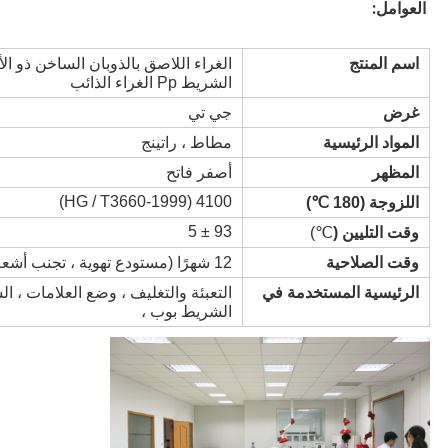
:
العوامل
اسم المنتج
الشريط Pp الغراء الذائب
غرض
جي تي
المواد الرئيسية
مطاط ، راتينج
المظهر
أصفر فاتح
4100 (HG / T3660-1999)
اللزوجة (180 ℃)
93 ± 5
وقت التليين (
℃)
وقت الصلاحية
12 شهرًا (مستودع تهوية ، تجنب أشعة الشمس ، ودرجة الحرارة في 40 درجة مئوية)
الرئيسية المستخدمة في
التعبئة والتغليف ، وضع العلامات ، ا
الشريط بوب ،