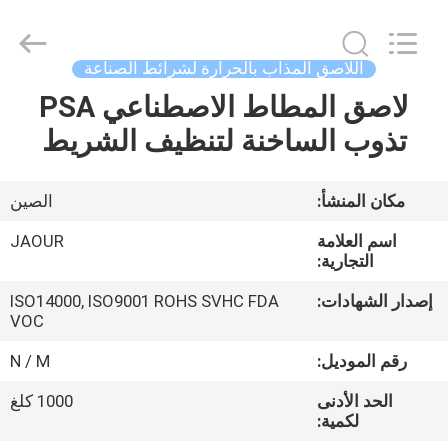
Shanghai
Jaour
Adhesive
Products
Co.,Ltd.
اللاصق المذاب بالحرارة لشرائط الصناعة
All
Rights
لاصق المطاط الاصطناعي PSA
بيت
Reserved.
تذوب الساخنة لتنظيف الشريط
منتجات
مكان المنشأ:
الصين
معلومات
اسم العلامة
JAOUR
عنا
التجارية:
إصدار الشهادات:
ISO14000, ISO9001 ROHS SVHC FDA
VOC
جولة
المصنع
رقم الموديل:
N / M
الحد الأدنى
1000 كلغ
لكمية:
مراقبة