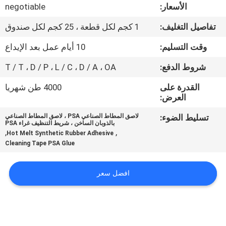
الجودة
الأسعار:
negotiable
تفاصيل التغليف:
1 كجم لكل قطعة ، 25 كجم لكل صندوق
اتصل
وقت التسليم:
10 أيام عمل بعد الإيداع
بنا
شروط الدفع:
T / T ، D / P ، L / C ، D / A ، OA
أخبار
القدرة على
4000 طن شهريا
العرض:
تسليط الضوء:
لاصق المطاط الصناعي PSA ، لاصق المطاط الصناعي
القضايا
بالذوبان الساخن ، شريط التنظيف غراء PSA
,
,
Hot Melt Synthetic Rubber Adhesive
Cleaning Tape PSA Glue
اطلب
عرض
افضل سعر
أسعار
خريطة