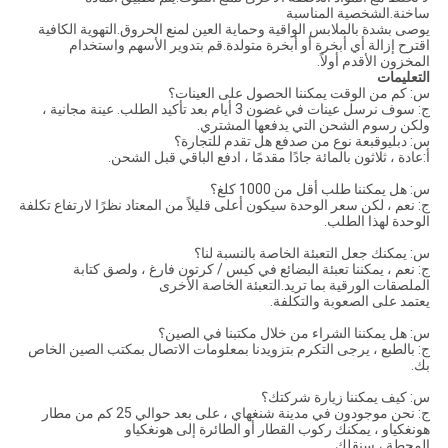
ساخنة.الشخصية المناسبة
يوصى بشدة بالملابس الواقية وحماية العين لمنع الحروق.التهوية الكافية
اقترح إزالة أي أبخرة أو أبخرة متولدة.قم بتدوير الأسهم واستخدام
المخزون الأقدم أولاً.
التعليمات
س: كم من الوقت يمكننا الحصول على العينات؟
ج: سوف نرسل عينات في غضون 3 أيام بعد تأكيد الطلب. عينة مجانية ،
ولكن رسوم الشحن التي يدفعها المشتري.
س: دبليو
قبعة نوع من ص
دفع
هل تقدم للتجارة؟
أ:
عادة ، ثلاثون بالمائة جادًا مقدمًا ، ادفع الباقي قبل الشحن.
س: هل يمكننا طلب أقل من 1000 كلغ؟
ج: نعم ، لكن سعر الوحدة سيكون أعلى قليلاً من المعتاد نظرًا لارتفاع تكلفة
الوحدة لهذا الطلب.
س: يمكنك جعل التعبئة الخاصة بالنسبة لنا؟
ج: نعم ، يمكننا تعبئة البضائع في كيس / كرتون فارغ ، ولصق كتابة
الملصقات الورقية بما تريد.التعبئة الخاصة الأخرى
يعتمد على الصعوبة والتكلفة.
س: هل يمكننا الشراء من خلال مكتبنا في الصين؟
ج: بالطبع ، يرجى التكرم بتزويدنا بمعلومات الاتصال بمكتب الصين الخاص
بك.
س: كيف يمكننا زيارة شركتك؟
ج: نحن موجودون في مدينة شنغهاي ، على بعد حوالي 25 كم من مطار
هونغكياو ، يمكنك ركوب القطار أو الطائرة إلى هونغكياو
المحطة ، سنقلك.