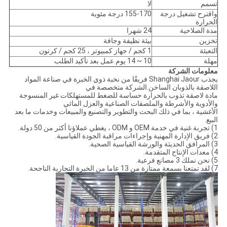
تسمم
لا
واقترح تشغيل درجة
155-170 درجة مئوية
الحرارة
مدة الصلاحية
24 شهرا
تخزين
بيئة نظيفة وجافة
التعبئة
1 كجم / جهاز كمبيوتر ، 25 كجم / كرتون
مهلة
10 ~ 14 يوم عمل بعد تأكيد الطلب
معلومات الشركة
يجذب Shanghai Jaour فريقًا من نخبة ذوي الخبرة في صناعة المواد
اللاصقة بالذوبان الساخن.الشركة متخصصة في
مادة لاصقة تذوب بالحرارة حساسة للضغط للمستهلكات غير المنسوجة
والأدوية والأشرطة والملصقات الصناعية والعزل المائي
الأغشية ، بما في ذلك البحث والتطوير والتصنيع والمبيعات وخدمات ما بعد
البيع.
1) تجربة غنية في خدمة OEM و ODM ، يغطي عملاؤنا أكثر من 50 دولة.
2) فريق الإدارة المهنية وإجراءات مراقبة الجودة القياسية.
3) المرافق الحديثة والورشة القياسية الصحية.
4) معدات الإنتاج المتقدمة.
5) نحن نملك 3 مصانع فرعية.
7) لقد تمتعنا بسمعة ممتازة من 13 عاما من الخبرة التجارية الناجحة.