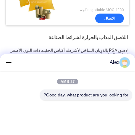
negotiable MOQ:1000 كجم
الاتصال
اللاصق المذاب بالحرارة لشرائط الصناعة
لاصق PSA بالذوبان الساخن لأشرطة أكياس الحقيبة ذات اللون الأصفر
الفاتح والترابط الجيد
Alex
اللاصق المذاب بالحرارة حساس للضغط باللون الأصفر الخفيف
لتطبيقات الأشرطة الصناعية
9:27 AM
لاصق الغراء المصهور بالحرارة الصلبة 100٪ لشريط الفوم ورق
الكرافت الشريط ذو الوجهين
Good day, what product are you looking for?
فئات شعبية
جميع
مادة لاصقة حساسة 
لاصقة PSA تذوب 
للضغط تذوب الساخنة
الساخنة