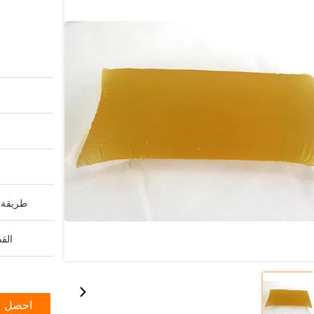
طريقة ا
القد
احصل ع