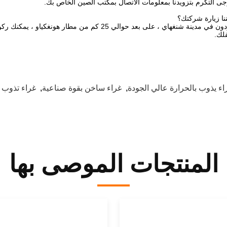
رجى التكرم بتزويدنا بمعلومات الاتصال بمكتب الصين الخاص بك.
ا زيارة شركتك؟
اي ، على بعد حوالي 25 كم من مطار هونغكياو ، يمكنك ركوب القطار أو الطائرة إلى هونغكياو
لك.
اء يذوب بالحرارة عالي الجودة
,
غراء ساخن بقوة صناعية
,
غراء تذوب 
المنتجات الموصى بها