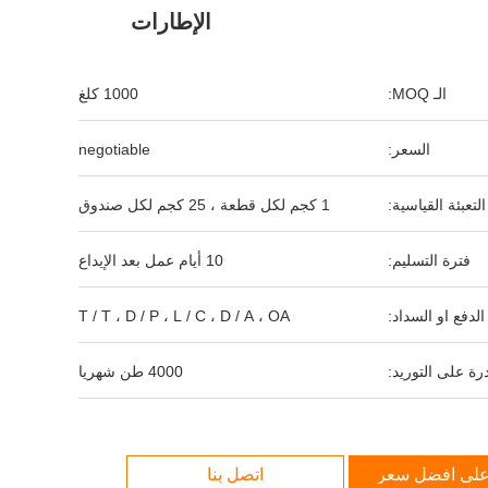
الإطارات
الـ MOQ:
1000 كلغ
السعر:
negotiable
التعبئة القياسية:
1 كجم لكل قطعة ، 25 كجم لكل صندوق
فترة التسليم:
10 أيام عمل بعد الإيداع
لدفع او السداد:
T / T ، D / P ، L / C ، D / A ، OA
رة على التوريد:
4000 طن شهريا
لى افضل سعر
اتصل بنا