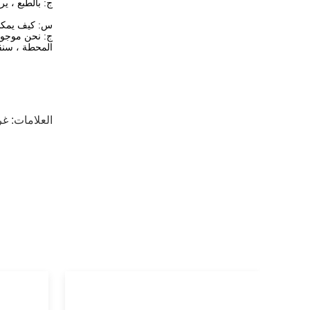
ج: بالطبع ، ي
س: كيف يمكنن
ج: نحن موجودون في مدينة شنغه
المحطة ، سنق
العلامات:
غر