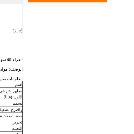
إبراز:
الغراء اللاصق بالذوبان 
الوصف: مواد ل
معلومات تقنية
اسم
مظهر خارجي
اللون (غانا)
تسمم
واقترح تشغيل
مدة الصلاحية
تخزين
التعبئة