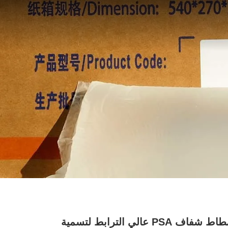
لاصق مطاط شفاف PSA عالي الترابط لتسمية