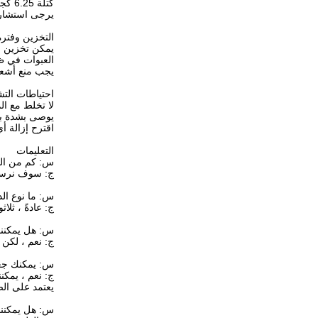
كتلة 6.25 كجم أو 1 كجم ملفوفة بورق تحرير سيليكون ، 25 كجم / صندوق.
يرجى استشارة
التخزين وفترة
يمكن تخزين مواد التغلي
العبوات في ظرو
يجب منع أشعة
احتياطات الت
لا تخلط مع ال
يوصى بشدة بال
اقترح إزالة أي
التعليمات
س: كم من الو
ج: سوف نرسل عينات في غضون 3 أيام بعد تأك
س: ما نوع الد
ج: عادةً ، ثلا
س: هل يمكننا طلب
ج: نعم ، لكن 
س: يمكنك جعل 
ج: نعم ، يمكن
يعتمد على الص
س: هل يمكننا