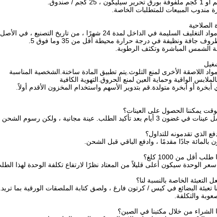
 مندوب المبيعات للمتطلبات الخاصة.
 الصلاحية
ف السليمة في الداخل لمدة 24 شهرًا ، من تاريخ التصنيع ، في الأصل
ف جافة ونظيفة في درجة حرارة محيطة أقل من 35 وما فوق 5.
 الشمس المباشرة وتكثف الرطوبة.
شغيل
مواد اللاصقة الأخرى لمنع التلوث.يتم تطبيق المادة ساخنة.الشخصية المناسبة
ملابس الواقية وحماية العين لمنع الحروق.التهوية الكافية
 أبخرة أو أبخرة متولدة.قم بتدوير الأسهم واستخدام المخزون الأقدم أولاً.
قت يمكننا الحصول على العينات؟
يد الطلب. عينة مجانية ، ولكن رسوم الشحن التي يدفعها المشتري.
فع الذي تقدمونه للتداول؟
ثون بالمائة جادًا مقدمًا ، وادفع الباقي قبل الشحن.
 أقل من 1000 كلغ؟
سعر الوحدة سيكون أعلى قليلاً من المعتاد نظرًا لارتفاع تكلفة الوحدة لهذا الطل
التعبئة الخاصة بالنسبة لنا؟
نا تعبئة البضائع في كيس / كرتون فارغ ، ولصق كتابة الملصقات الورقية بما تريد.
عوبة والتكلفة.
 الشراء من خلال مكتبنا في الصين؟