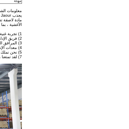
مهلة
معلومات الش
يجذب Shanghai Jaour فريقًا من نخبة ذوي الخبرة في صناعة المواد اللاصقة بالذوبان الساخن.الشركة متخصصة في
مادة لاصقة ت
الأغشية ، بما
1) تجربة غنية في خدمة OEM و ODM ، يغطي عملاؤنا أكثر من 50 دولة.
2) فريق الإدارة المهنية وإجراءات مراقبة الجودة القياسية.
3) المرافق الحديثة والورشة القياسية الصحية.
4) معدات الإنتاج المتقدمة.
5) نحن نملك 3 مصانع فرعية.
7) لقد تمتعنا بسمعة ممتازة من 13 عاما من الخبرة التجارية الناجحة.