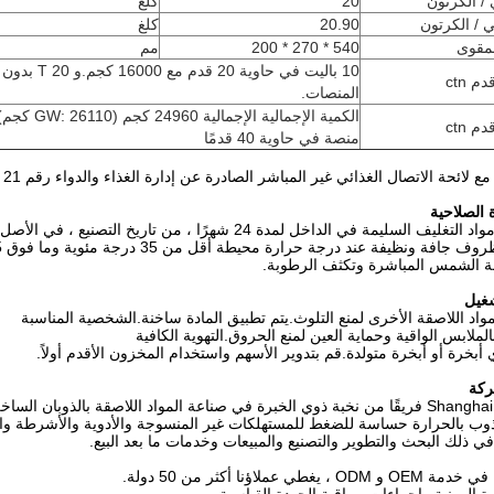
/ الكرتون
20
كلغ
ي / الكرتون
20.90
كلغ
مقوى
540 * 270 * 200
مم
10 باليت في حاوية 20 قدم مع 16000 كجم.و 20 T بدون
المنصات.
منصة في حاوية 40 قدمًا
ئحة الاتصال الغذائي غير المباشر الصادرة عن إدارة الغذاء والدواء رقم 21 CFR 175.105 ، "المواد اللاصقة".
 الصلاحية
ف السليمة في الداخل لمدة 24 شهرًا ، من تاريخ التصنيع ، في الأصل
ة ونظيفة عند درجة حرارة محيطة أقل من 35 درجة مئوية وما فوق 5 درجة مئوية.
 الشمس المباشرة وتكثف الرطوبة.
شغيل
مواد اللاصقة الأخرى لمنع التلوث.يتم تطبيق المادة ساخنة.الشخصية المناسبة
ملابس الواقية وحماية العين لمنع الحروق.التهوية الكافية
 أبخرة أو أبخرة متولدة.قم بتدوير الأسهم واستخدام المخزون الأقدم أولاً.
ركة
ذوب بالحرارة حساسة للضغط للمستهلكات غير المنسوجة والأدوية والأشرطة وال
 في ذلك البحث والتطوير والتصنيع والمبيعات وخدمات ما بعد البيع.