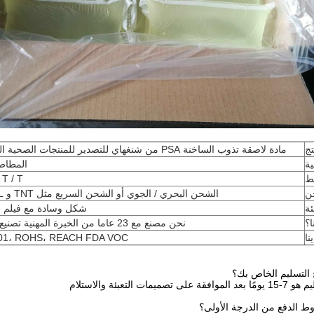
تج
مادة لاصقة تذوب الساخنة PSA من شنغهاي للتصدير للمنتجات الصحية التي يمكن التخلص منها
ية
المطاط 
ط
، T / T
ن
الشحن البحري / الجوي أو الشحن السريع مثل TNT و DHL و UPS و Fedex.
ئة
شكل وسادة مع فيلم قا
ا؟
نحن مصنع مع 23 عاما من الخبرة المهنية تصنيع لاصق تذوب الساخنة.
نا
001، ROHS، REACH FDA VOC.
ميمات التعبئة والاستلام