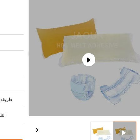
طريقة ا
القد