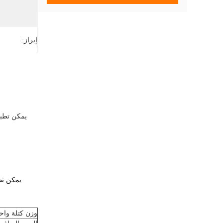
إبراز:
وزن كتلة واح