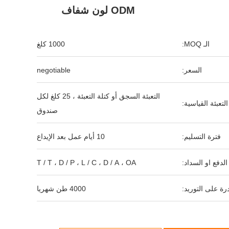
ODM لون شفاف
الـ MOQ:
1000 كلغ
السعر:
negotiable
التعبئة السجق أو كتلة التعبئة ، 25 كلغ لكل
التعبئة القياسية:
صندوق
فترة التسليم:
10 أيام عمل بعد الإيداع
لدفع او السداد:
T / T ، D / P ، L / C ، D / A ، OA
رة على التوريد:
4000 طن شهريا