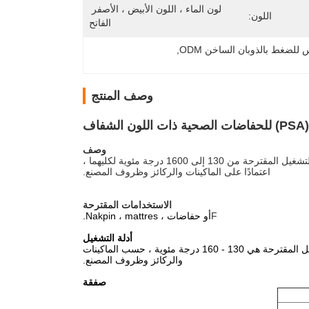
لون الماء ، اللون الأبيض ، الأصفر 
اللون:
الفاتح
لضغط بالذوبان الساخن ODM
, 
وصف المنتج
ف
وصف
يمكن تطبيق المادة عن طريق جميع أنواع الرشاشات وأدوات الرش.تتراوح درجة حرارة التشغيل المقترحة من 130 إلى 1600 درجة مئوية لكليهما ،
اعتمادًا على الماكينات والركائز وظروف المصنع.
الاستخدامات المقترحة
F
أو حفاضات ، Nakpin ، mattres.
أدلة التشغيل
يمكن تطبيق المادة عن طريق جميع أنواع الرشاشات وأدوات الرش.درجة حرارة التشغيل المقترحة هي 130 - 160 درجة مئوية ، حسب الماكينات
والركائز وظروف المصنع.
صفقة