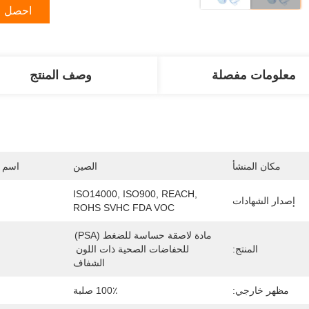
احصل ع
معلومات مفصلة
وصف المنتج
مكان المنشأ
الصين
اسم ا
ISO14000, ISO900, REACH, 
إصدار الشهادات
ROHS SVHC FDA VOC
مادة لاصقة حساسة للضغط (PSA) 
المنتج:
للحفاضات الصحية ذات اللون 
الشفاف
مظهر خارجي:
100٪ صلبة