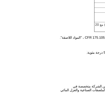
الكمية الإجمالية الإجمالية 24960 كجم (GW: 26110 كجم) مع 20
ملصقات الصناعية والعزل المائي