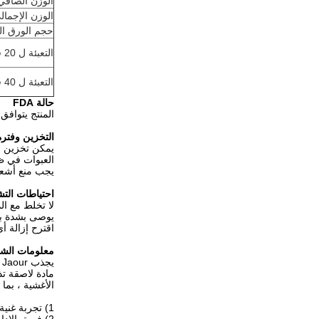
الوزن الصافي 
الوزن الإجمال
حجم الورق ال
التعبئة ل 20 قدم ctn
التعبئة ل 40 قدم ctn
حالة FDA
المنتج يتوافق مع لا
التخزين وفترة
يمكن تخزين مواد التغلي
العبوات في ظروف جاف
يجب منع أشعة
احتياطات الت
لا تخلط مع ال
يوصى بشدة بال
اقترح إزالة أي
معلومات الش
يجذب Shanghai Jaour فريقًا من نخبة ذوي الخبرة في صناعة المواد اللاصقة بالذوبان الساخن.الشركة متخصصة في
مادة لاصقة ت
الأغشية ، بما
1) تجربة غنية في خدمة OEM و ODM ، يغطي عملاؤنا أكثر من 50 دولة.