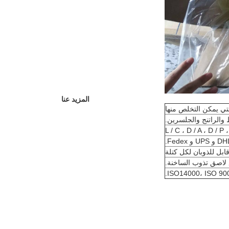
المزيد عنا
والراتنج والجلسرين.
L / C ، D / A ، D / P 
بل للذوبان لكل كتلة
ISO14000، ISO 9