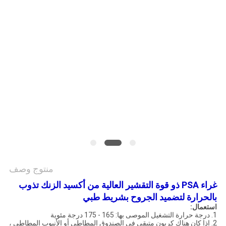
الموقع
سياسة
الخصوصية
منتوج وصف
غراء PSA ذو قوة التقشير العالية من أكسيد الزنك تذوب
بالحرارة لتضميد الجروح بشريط طبي
استعمال:
1. درجة حرارة التشغيل الموصى بها: 165 - 175 درجة مئوية
2. إذا كان هناك كربون متبقي في الصندوق المطاطي أو الأنبوب المطاطي ،