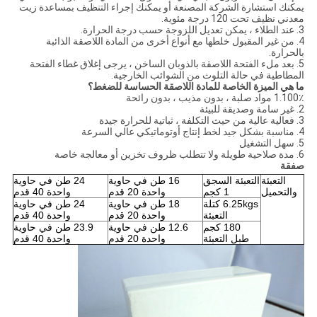
يمكنك استشارة الشركة المصنعة أو يمكنك إجراء التنظيف بمساعدة زيت
معدني نظيف تحت 120 درجة مئوية.
3. عند الطلاء ، يمكن تعديل اللزوجة حسب درجة الحرارة.
4. من غير المقبول خلطها مع أنواع أخرى من المادة اللاصقة الذائبة
بالحرارة.
5. بعد ملء الفتحة اللاصقة بالذوبان الساخن ، يرجى إغلاق غطاء الفتحة
المطاطية في حالة التلوث من الشوائب الخارجية.
ما هي الميزة الخاصة للمادة اللاصقة الحساسة للضغط؟
1.100٪ مواد صلبة ، بدون مذيب ، بدون رائحة
2. غير سامة وصديقة للبيئة
3. فعالية عالية من حيث التكلفة ، ثباتية للحرارة جيدة
4. مناسبة بشكل جيد لخط إنتاج أوتوماتيكي عالي السرعة
5. سهل التشغيل
6. مدة صلاحية طويلة ولا تتطلب ظروف تخزين أو معالجة خاصة
صفقة
التعبئة
التعبئة السجق
16 طن في حاوية
24 طن في حاوية
والتحميل
1 كجم
واحدة 20 قدم
واحدة 40 قدم
6.25kgs كتلة
18 طن في حاوية
24 طن في حاوية
التعبئة
واحدة 20 قدم
واحدة 40 قدم
180 كجم
12.6 طن في حاوية
23.9 طن في حاوية
طبل التعبئة
واحدة 20 قدم
واحدة 40 قدم