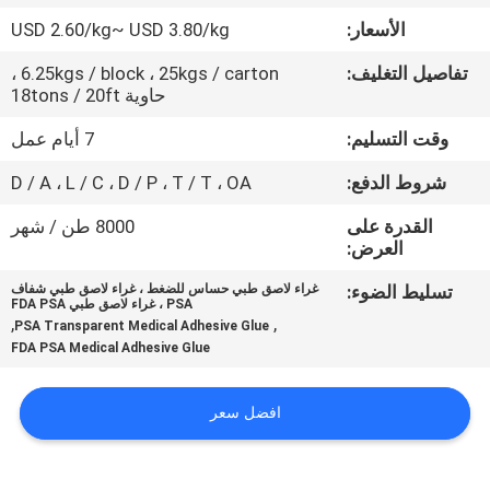
الجودة
الأسعار:
USD 2.60/kg~ USD 3.80/kg
تفاصيل التغليف:
6.25kgs / block ، 25kgs / carton ،
اتصل
حاوية 18tons / 20ft
بنا
وقت التسليم:
7 أيام عمل
شروط الدفع:
D / A ، L / C ، D / P ، T / T ، OA
أخبار
القدرة على
8000 طن / شهر
العرض:
القضايا
تسليط الضوء:
غراء لاصق طبي حساس للضغط ، غراء لاصق طبي شفاف
PSA ، غراء لاصق طبي FDA PSA
,
,
اطلب
PSA Transparent Medical Adhesive Glue
FDA PSA Medical Adhesive Glue
عرض
أسعار
افضل سعر
خريطة