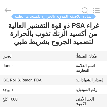
Shanghai
Jaour
Adhesive
Products
Co.,Ltd.
المادة اللاصقة المذوبة بالحرارة للمنتجات الطبية
All
Rights
غراء PSA ذو قوة التقشير العالية
بيت
Reserved.
من أكسيد الزنك تذوب بالحرارة
منتجات
لتضميد الجروح بشريط طبي
معلومات
مكان المنشأ:
الصين
عنا
اسم العلامة
Jaour
التجارية:
جولة
إصدار الشهادات:
ISO, RoHS, Reach, FDA
المصنع
رقم الموديل:
لا يوجد
الحد الأدنى
1000 كلغ
مراقبة
لكمية: