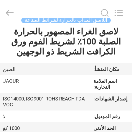
Shanghai
Jaour
Adhesive
Products
Co.,Ltd.
اللاصق المذاب بالحرارة لشرائط الصناعة
All
Rights
لاصق الغراء المصهور بالحرارة
بيت
Reserved.
الصلبة 100٪ لشريط الفوم ورق
منتجات
الكرافت الشريط ذو الوجهين
معلومات
مكان المنشأ:
الصين
عنا
اسم العلامة
JAOUR
التجارية:
جولة
إصدار الشهادات:
ISO14000, ISO9001 ROHS REACH FDA
VOC
المصنع
رقم الموديل:
لا
مراقبة
الحد الأدنى
1000 كغ