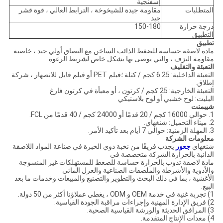
إسفنجية
المتطلبات
مقاومة جيدة للشيخوخة ، الترابط العالي ، قوة قشر
جيد
درجة حرارة
150-180
التطبيق
تطبيق
مادة لاصقة حساسة للضغط الذائب الساخن مع التصاق أولي جيد ، خاصية
مقاومة النزف ، والتي يوصى بها بشكل خاص لشريط الرغوة.
التعبئة والتغليف
التعبئة الداخلية: 6.25 كجم / كتلة ؛فيلم PET أو فيلم قابل للانصهار ، شركة
إطلاق.
التعبئة الخارجية: 25 كجم / كرتون ، أو معبأة في كرتون فارغ
البليت: لوح خشبي أو لوح بلاستيكي
شيبمنت
1. حوالي 16000 كجم / 20 قدمًا أو 24000 كجم / 40 قدمًا من FCL.
2. ميناء التحميل: شنغهاي.
3. المهلة الزمنية: حوالي 7 أيام بعد تأكيد الأمر.
معلومات الشركة
شنغهاي
جعور
يجذب فريقًا من نخبة ذوي الخبرة في صناعة المواد اللاصقة
الذائبة بالحرارة.الشركة متخصصة في
مادة لاصقة تذوب بالحرارة حساسة للضغط للمستهلكات غير المنسوجة
والأدوية والأشرطة والملصقات الصناعية والعزل المائي
الأغشية ، بما في ذلك البحث والتطوير والتصنيع والمبيعات وخدمات ما بعد
البيع.
1) تجربة غنية في خدمة OEM و ODM ، يغطي عملاؤنا أكثر من 50 دولة.
2) فريق الإدارة المهنية وإجراءات مراقبة الجودة القياسية.
3) المرافق الحديثة والورشة القياسية الصحية.
4) معدات الإنتاج المتقدمة.