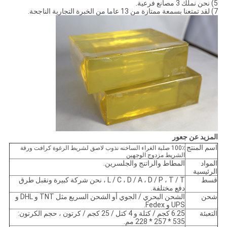
5) نحن نملك 3 مصانع فرعية.
7) لقد تمتعنا بسمعة ممتازة من 13 عاما من الخبرة التجارية الناجحة.
المزيد عن جعور
اسم المنتج
100٪ صلبة الغراء الساخنه نذوب لاصق لشريط الرغوة كرافت ورقة
الشريط مزدوج الوجهين
المواد
المطاط والراتنج والجلسرين.
الرئيسية
قسط
L / C ، D / A ، D / P ، T / T ، نحن شركة كبيرة ونقبل طرق
دفع مختلفة.
شحن
الشحن البحري / الجوي أو الشحن السريع مثل TNT و DHL و
UPS و Fedex.
التعبئة
6.25 كجم / كتلة و 4 كتل / 25 كجم / كرتون ، حجم الكرتون:
535 * 257 * 228 مم.