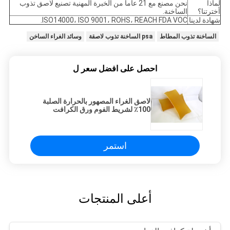
لماذا
نحن مصنع مع 21 عاما من الخبرة المهنية تصنيع لاصق تذوب
أخترتنا؟
الساخنة.
شهادة لدينا
ISO14000، ISO 9001، ROHS، REACH FDA VOC.
الساخنة تذوب المطاط
psa الساخنة تذوب لاصقة
وسائد الغراء الساخن
احصل على افضل سعر ل
لاصق الغراء المصهور بالحرارة الصلبة
100٪ لشريط الفوم ورق الكرافت
الشريط ذو الوجهين
استمر
أعلى المنتجات