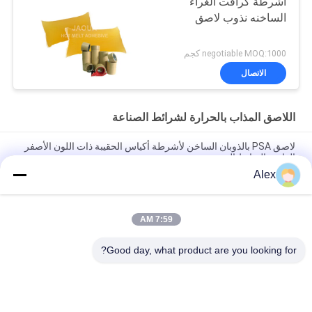
أشرطة كرافت الغراء
الساخنه نذوب لاصق
negotiable MOQ:1000 كجم
الاتصال
اللاصق المذاب بالحرارة لشرائط الصناعة
لاصق PSA بالذوبان الساخن لأشرطة أكياس الحقيبة ذات اللون الأصفر
الفاتح والترابط الجيد
Alex
اللاصق المذاب بالحرارة حساس للضغط باللون الأصفر الخفيف
لتطبيقات الأشرطة الصناعية
7:59 AM
لاصق الغراء المصهور بالحرارة الصلبة 100٪ لشريط الفوم ورق
الكرافت الشريط ذو الوجهين
Good day, what product are you looking for?
فئات شعبية
جميع