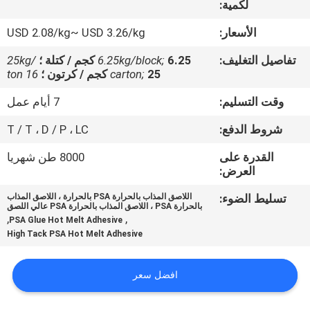
لكمية:
الجودة
الأسعار:
USD 2.08/kg~ USD 3.26/kg
اتصل
تفاصيل التغليف:
6.25 كجم / كتلة ؛
6.25kg/block;
25kg/
بنا
25 كجم / كرتون ؛
carton;
16 ton
وقت التسليم:
7 أيام عمل
أخبار
شروط الدفع:
T / T ، D / P ، LC
القدرة على
8000 طن شهريا
القضايا
العرض:
تسليط الضوء:
اللاصق المذاب بالحرارة PSA بالحرارة ، اللاصق المذاب
اطلب
بالحرارة PSA ، اللاصق المذاب بالحرارة PSA عالي اللصق
,
,
PSA Glue Hot Melt Adhesive
عرض
High Tack PSA Hot Melt Adhesive
أسعار
افضل سعر
خريطة