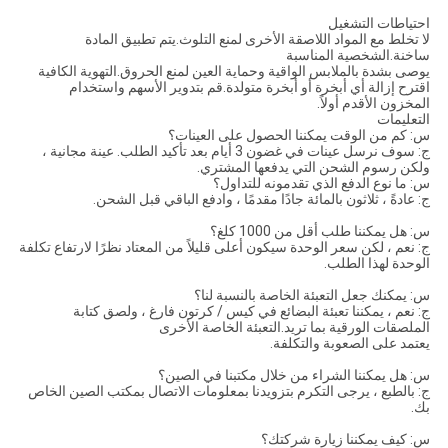
احتياطات التشغيل
لا تخلط مع المواد اللاصقة الأخرى لمنع التلوث.يتم تطبيق المادة
ساخنة.الشخصية المناسبة
يوصى بشدة بالملابس الواقية وحماية العين لمنع الحروق.التهوية الكافية
اقترح إزالة أي أبخرة أو أبخرة متولدة.قم بتدوير الأسهم واستخدام
المخزون الأقدم أولاً.
التعليمات
س: كم من الوقت يمكننا الحصول على العينات؟
ج: سوف نرسل عينات في غضون 3 أيام بعد تأكيد الطلب. عينة مجانية ،
ولكن رسوم الشحن التي يدفعها المشتري.
س: ما نوع الدفع الذي تقدمونه للتداول؟
ج: عادةً ، ثلاثون بالمائة جادًا مقدمًا ، وادفع الباقي قبل الشحن.
س: هل يمكننا طلب أقل من 1000 كلغ؟
ج: نعم ، لكن سعر الوحدة سيكون أعلى قليلاً من المعتاد نظرًا لارتفاع تكلفة
الوحدة لهذا الطلب.
س: يمكنك جعل التعبئة الخاصة بالنسبة لنا؟
ج: نعم ، يمكننا تعبئة البضائع في كيس / كرتون فارغ ، ولصق كتابة
الملصقات الورقية بما تريد.التعبئة الخاصة الأخرى
يعتمد على الصعوبة والتكلفة.
س: هل يمكننا الشراء من خلال مكتبنا في الصين؟
ج: بالطبع ، يرجى التكرم بتزويدنا بمعلومات الاتصال بمكتب الصين الخاص
بك.
س: كيف يمكننا زيارة شركتك؟