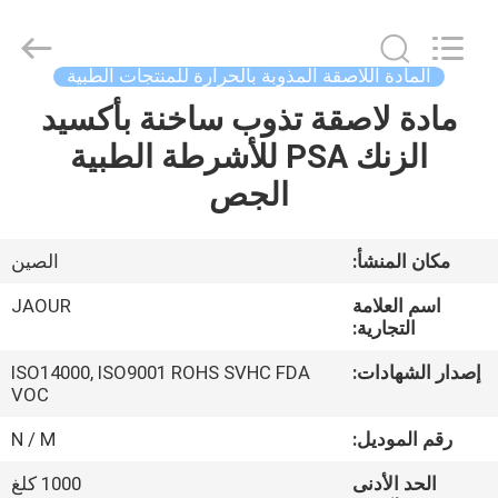
Shanghai
Jaour
Adhesive
Products
Co.,Ltd.
المادة اللاصقة المذوبة بالحرارة للمنتجات الطبية
All
Rights
مادة لاصقة تذوب ساخنة بأكسيد
بيت
Reserved.
الزنك PSA للأشرطة الطبية
منتجات
الجص
معلومات
مكان المنشأ:
الصين
عنا
اسم العلامة
JAOUR
التجارية:
جولة
إصدار الشهادات:
ISO14000, ISO9001 ROHS SVHC FDA
VOC
المصنع
رقم الموديل:
N / M
مراقبة
الحد الأدنى
1000 كلغ