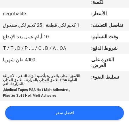
لكمية:
الجودة
الأسعار:
negotiable
اتصل
تفاصيل التغليف:
1 كجم لكل قطعة ، 25 كجم لكل صندوق
بنا
وقت التسليم:
10 أيام عمل بعد الإيداع
شروط الدفع:
T / T ، D / P ، L / C ، D / A ، OA
أخبار
القدرة على
4000 طن شهريا
العرض:
القضايا
تسليط الضوء:
اللاصق المذاب بالحرارة بأكسيد الزنك الناعم ، الأشرطة
الطبية PSA اللاصق المذاب بالحرارة ، اللاصق المذاب
بالحرارة الناعم
اطلب
,
,
Medical Tapes PSA Hot Melt Adhesive
عرض
Plaster Soft Hot Melt Adhesive
أسعار
افضل سعر
خريطة