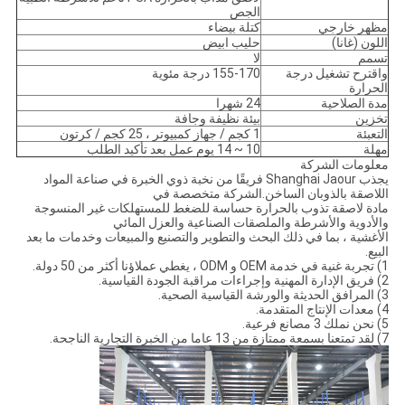
الجص
مظهر خارجي
كتلة بيضاء
اللون (غانا)
حليب ابيض
تسمم
لا
واقترح تشغيل درجة
155-170 درجة مئوية
الحرارة
مدة الصلاحية
24 شهرا
تخزين
بيئة نظيفة وجافة
التعبئة
1 كجم / جهاز كمبيوتر ، 25 كجم / كرتون
مهلة
10 ~ 14 يوم عمل بعد تأكيد الطلب
معلومات الشركة
يجذب Shanghai Jaour فريقًا من نخبة ذوي الخبرة في صناعة المواد
اللاصقة بالذوبان الساخن.الشركة متخصصة في
مادة لاصقة تذوب بالحرارة حساسة للضغط للمستهلكات غير المنسوجة
والأدوية والأشرطة والملصقات الصناعية والعزل المائي
الأغشية ، بما في ذلك البحث والتطوير والتصنيع والمبيعات وخدمات ما بعد
البيع.
1) تجربة غنية في خدمة OEM و ODM ، يغطي عملاؤنا أكثر من 50 دولة.
2) فريق الإدارة المهنية وإجراءات مراقبة الجودة القياسية.
3) المرافق الحديثة والورشة القياسية الصحية.
4) معدات الإنتاج المتقدمة.
5) نحن نملك 3 مصانع فرعية.
7) لقد تمتعنا بسمعة ممتازة من 13 عاما من الخبرة التجارية الناجحة.