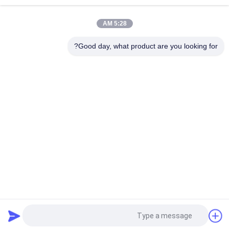
ضمادة جراحية بأكسيد الزنك غراء حساس للضغط بلون أبيض حليبي
5:28 AM
الشريط اللاصق المذاب بالحرارة للشريط الورقي وشريط القطن
للمنتجات الطبية
Good day, what product are you looking for?
فئات شعبية
جميع
مادة لاصقة حساسة 
لاصقة PSA تذوب 
للضغط تذوب الساخنة
الساخنة
لاصق حساس للضغط 
صمغ PSA
PSA
مادة لاصقة تذوب 
اللاصق بالغراء المذاب 
الساخنة
بالحرارة
لاصق المطاط 
تذوب الساخنة PSA
المصهور على الساخن
طلب اقتباس