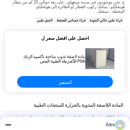
ج: نحن موجودون في مدينة شنغهاي ، على بعد حوالي 25 كم من مطار
هونغكياو ، يمكنك ركوب القطار أو الطائرة إلى هونغكياو
المحطة ، سنقلك.
غراء طبي عالي الجودة
غراء حساس للضغط
لاصق طبي
احصل على افضل سعر ل
مادة لاصقة تذوب ساخنة بأكسيد الزنك
PSA للأشرطة الطبية الجص
استمر
المادة اللاصقة المذوبة بالحرارة للمنتجات الطبية
غراء PSA ذو قوة التقشير العالية من أكسيد الزنك تذوب بالحرارة لتضميد
الجروح بشريط طبي
Alex