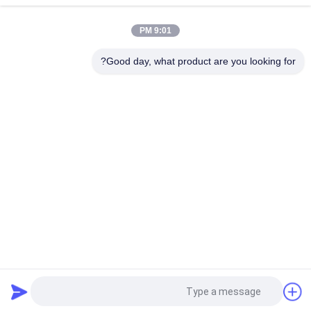
ضمادة جراحية بأكسيد الزنك غراء حساس للضغط بلون أبيض حليبي
9:01 PM
الشريط اللاصق المذاب بالحرارة للشريط الورقي وشريط القطن
للمنتجات الطبية
Good day, what product are you looking for?
فئات شعبية
جميع
مادة لاصقة حساسة 
لاصقة PSA تذوب 
للضغط تذوب الساخنة
الساخنة
لاصق حساس للضغط 
صمغ PSA
PSA
مادة لاصقة تذوب 
اللاصق بالغراء المذاب 
الساخنة
بالحرارة
لاصق المطاط 
تذوب الساخنة PSA
المصهور على الساخن
طلب اقتباس