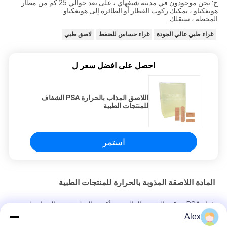
ج: نحن موجودون في مدينة شنغهاي ، على بعد حوالي 25 كم من مطار
هونغكياو ، يمكنك ركوب القطار أو الطائرة إلى هونغكياو
المحطة ، سنقلك.
غراء طبي عالي الجودة
غراء حساس للضغط
لاصق طبي
احصل على افضل سعر ل
اللاصق المذاب بالحرارة PSA الشفاف
للمنتجات الطبية
استمر
المادة اللاصقة المذوبة بالحرارة للمنتجات الطبية
غراء PSA ذو قوة التقشير العالية من أكسيد الزنك تذوب بالحرارة لتضميد
الجروح بشريط طبي
Alex