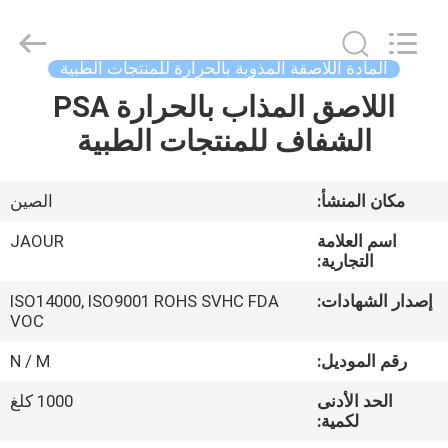
Shanghai
Jaour
Adhesive
Products
Co.,Ltd.
المادة اللاصقة المذوبة بالحرارة للمنتجات الطبية
All
Rights
اللاصق المذاب بالحرارة PSA
بيت
Reserved.
الشفاف للمنتجات الطبية
منتجات
مكان المنشأ:
الصين
معلومات
اسم العلامة
JAOUR
عنا
التجارية:
إصدار الشهادات:
ISO14000, ISO9001 ROHS SVHC FDA
VOC
جولة
المصنع
رقم الموديل:
N / M
الحد الأدنى
1000 كلغ
لكمية:
مراقبة