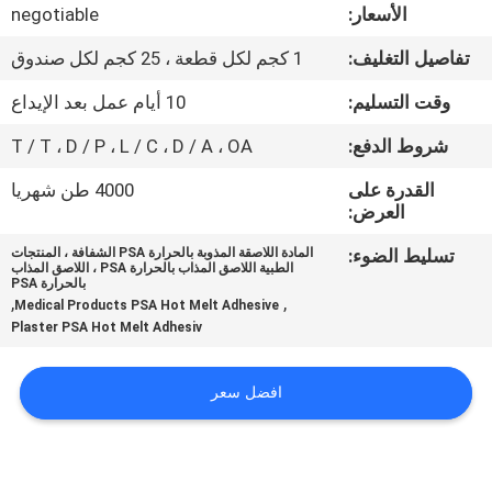
الجودة
الأسعار:
negotiable
تفاصيل التغليف:
1 كجم لكل قطعة ، 25 كجم لكل صندوق
اتصل
وقت التسليم:
10 أيام عمل بعد الإيداع
بنا
شروط الدفع:
T / T ، D / P ، L / C ، D / A ، OA
أخبار
القدرة على
4000 طن شهريا
العرض:
تسليط الضوء:
المادة اللاصقة المذوبة بالحرارة PSA الشفافة ، المنتجات
القضايا
الطبية اللاصق المذاب بالحرارة PSA ، اللاصق المذاب
بالحرارة PSA
,
,
Medical Products PSA Hot Melt Adhesive
اطلب
Plaster PSA Hot Melt Adhesiv
عرض
افضل سعر
أسعار
خريطة