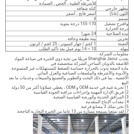
للأشرطة الطبية ، الجص ، الضمادة
مظهر خارجي
كتلة شفافة
اللون (غانا)
أصفر فاتح ، أصفر
تسمم
لا
واقترح تشغيل
155-170 درجة مئوية
درجة الحرارة
مدة الصلاحية
24 شهرا
تخزين
بيئة نظيفة وجافة
التعبئة
1 كجم / جهاز كمبيوتر ، 25 كجم / كرتون
مهلة
10 ~ 14 يوم عمل بعد تأكيد الطلب
معلومات الشركة
يجذب Shanghai Jaour فريقًا من نخبة ذوي الخبرة في صناعة المواد
اللاصقة بالذوبان الساخن.الشركة متخصصة في
مادة لاصقة تذوب بالحرارة حساسة للضغط للمستهلكات غير المنسوجة
والأدوية والأشرطة والملصقات الصناعية والعزل المائي
الأغشية ، بما في ذلك البحث والتطوير والتصنيع والمبيعات وخدمات ما بعد
البيع.
1) تجربة غنية في خدمة OEM و ODM ، يغطي عملاؤنا أكثر من 50 دولة.
2) فريق الإدارة المهنية وإجراءات مراقبة الجودة القياسية.
3) المرافق الحديثة والورشة القياسية الصحية.
4) معدات الإنتاج المتقدمة.
5) نحن نملك 3 مصانع فرعية.
7) لقد تمتعنا بسمعة ممتازة من 13 عاما من الخبرة التجارية الناجحة.