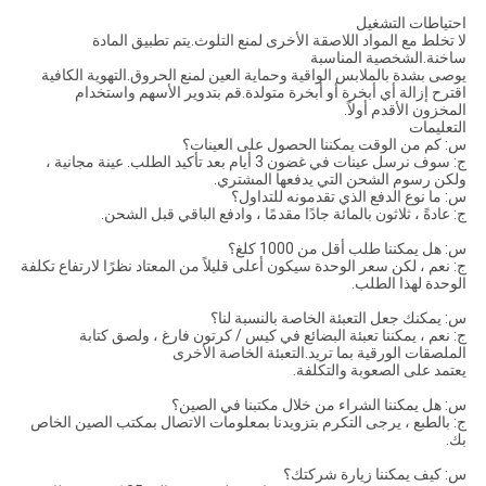
احتياطات التشغيل
لا تخلط مع المواد اللاصقة الأخرى لمنع التلوث.يتم تطبيق المادة
ساخنة.الشخصية المناسبة
يوصى بشدة بالملابس الواقية وحماية العين لمنع الحروق.التهوية الكافية
اقترح إزالة أي أبخرة أو أبخرة متولدة.قم بتدوير الأسهم واستخدام
المخزون الأقدم أولاً.
التعليمات
س: كم من الوقت يمكننا الحصول على العينات؟
ج: سوف نرسل عينات في غضون 3 أيام بعد تأكيد الطلب. عينة مجانية ،
ولكن رسوم الشحن التي يدفعها المشتري.
س: ما نوع الدفع الذي تقدمونه للتداول؟
ج: عادةً ، ثلاثون بالمائة جادًا مقدمًا ، وادفع الباقي قبل الشحن.
س: هل يمكننا طلب أقل من 1000 كلغ؟
ج: نعم ، لكن سعر الوحدة سيكون أعلى قليلاً من المعتاد نظرًا لارتفاع تكلفة
الوحدة لهذا الطلب.
س: يمكنك جعل التعبئة الخاصة بالنسبة لنا؟
ج: نعم ، يمكننا تعبئة البضائع في كيس / كرتون فارغ ، ولصق كتابة
الملصقات الورقية بما تريد.التعبئة الخاصة الأخرى
يعتمد على الصعوبة والتكلفة.
س: هل يمكننا الشراء من خلال مكتبنا في الصين؟
ج: بالطبع ، يرجى التكرم بتزويدنا بمعلومات الاتصال بمكتب الصين الخاص
بك.
س: كيف يمكننا زيارة شركتك؟