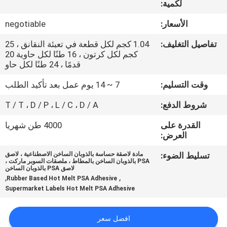
لكمية:
الجودة
الأسعار:
negotiable
اتصل
تفاصيل التغليف:
1.04 كجم لكل قطعة في تعبئة النقانق ، 25
بنا
كجم لكل كرتون ، 16 طنًا لكل حاوية 20
قدمًا ، 24 طنًا لكل حاو
وقت التسليم:
7 ~ 14 يوم عمل بعد تأكيد الطلب
أخبار
شروط الدفع:
T / T ، D / P ، L / C ، D / A
القضايا
القدرة على
4000 طن شهريا
العرض:
اطلب
تسليط الضوء:
مادة لاصقة حساسة بالذوبان الساخن الاصطناعية ، لاصق
PSA بالذوبان الساخن بالمطاط ، ملصقات السوبر ماركت ،
عرض
لاصق PSA بالذوبان الساخن
,
,
Rubber Based Hot Melt PSA Adhesive
أسعار
Supermarket Labels Hot Melt PSA Adhesive
خريطة
افضل سعر