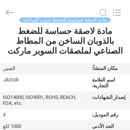
Shanghai
Jaour
Adhesive
Products
Co.,Ltd.
مادة لاصقة حساسة للضغط تذوب الساخنة
All
Rights
مادة لاصقة حساسة للضغط
بيت
Reserved.
بالذوبان الساخن من المطاط
منتجات
الصناعي لملصقات السوبر ماركت
معلومات
مكان المنشأ:
الصين
عنا
اسم العلامة
JAOUR
التجارية:
جولة
إصدار الشهادات:
ISO14000, ISO9001, ROHS, REACH,
FDA, etc
المصنع
رقم الموديل:
لا
مراقبة
الحد الأدنى
1000 كلغ