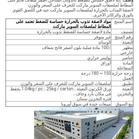
وصف:
إنه لاصق حساس للضغط بالذوبان الساخن أصفر شفاف قائم على
المطاط لملصقات السوبر ماركت للتعرف على السعر والوزن.
لاصقنا المذاب بالحرارة لملصقات السوبر ماركت جيد في اللصق القوي
بالورق والركائز الأخرى.
اسم المنتج
مواد لاصقة تذوب بالحرارة حساسة للضغط تعتمد على
المطاط لملصقات السوبر ماركت
تصنيف
مادة لاصقة حساسة للضغط تذوب بالحرارة
رقم المنتج.
غير متوفر
التعبئة
الوسائد
مظهر
100٪ مادة صلبة بلون أصفر فاتح شفاف
خارجي
عناصر
بوليمر حراري
المادة
أوراق
المتفاعلة
درجة حرارة
150 ~ 180 درجة
العمل
تطبيق
لملصقات السوبر ماركت للتعرف على السعر والوزن
التعبئة
ورق الكرتون التعبئة ، 1.04kg / pc ، 25kg / carton.يحفظ
والتخزين
في مكان بارد وجاف ،
فترة التخزين سنتان.
بيع السوق
مبيعات جيدة في سوق أوروبا