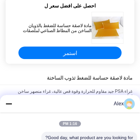
احصل على افضل سعر ل
مادة لاصقة حساسة للضغط بالذوبان
الساخن من المطاط الصناعي لملصقات
السوبر ماركت
استمر
مادة لاصقة حساسة للضغط تذوب الساخنة
غراء PSA جيد مقاوم للحرارة وقوة قص عالية، غراء منصهر ساخن
لملصق رقمي
Alex
غراء PSA جيد المقاومة للحرارة وقوة القص العالية، غراء يذوب
بالحرارة
1:16 PM
أعلى ورقة التصفيح محبوكة مع لاصق البناء PE لاصقة البناء تذوب
الساخنة
Good day, what product are you looking for?