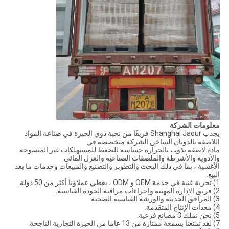
معلومات الشركة
يجذب Shanghai Jaour فريقًا من نخبة ذوي الخبرة في صناعة المواد
اللاصقة بالذوبان الساخن.الشركة متخصصة في
مادة لاصقة تذوب بالحرارة حساسة للضغط للمستهلكات غير المنسوجة
والأدوية والأشرطة والملصقات الصناعية والعزل المائي
الأغشية ، بما في ذلك البحث والتطوير والتصنيع والمبيعات وخدمات ما بعد
البيع.
1) تجربة غنية في خدمة OEM و ODM ، يغطي عملاؤنا أكثر من 50 دولة.
2) فريق الإدارة المهنية وإجراءات مراقبة الجودة القياسية.
3) المرافق الحديثة والورشة القياسية الصحية.
4) معدات الإنتاج المتقدمة.
5) نحن نملك 3 مصانع فرعية.
7) لقد تمتعنا بسمعة ممتازة من 13 عاما من الخبرة التجارية الناجحة.