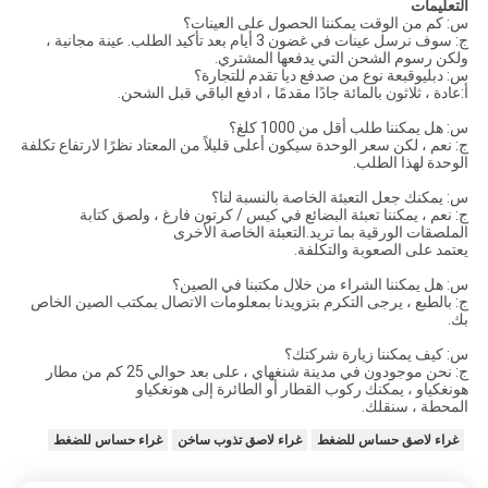
التعليمات
س: كم من الوقت يمكننا الحصول على العينات؟
ج: سوف نرسل عينات في غضون 3 أيام بعد تأكيد الطلب. عينة مجانية ،
ولكن رسوم الشحن التي يدفعها المشتري.
س: دبليو
قبعة نوع من ص
دفع
د
يا تقدم للتجارة؟
أ:
عادة ، ثلاثون بالمائة جادًا مقدمًا ، ادفع الباقي قبل الشحن.
س: هل يمكننا طلب أقل من 1000 كلغ؟
ج: نعم ، لكن سعر الوحدة سيكون أعلى قليلاً من المعتاد نظرًا لارتفاع تكلفة
الوحدة لهذا الطلب.
س: يمكنك جعل التعبئة الخاصة بالنسبة لنا؟
ج: نعم ، يمكننا تعبئة البضائع في كيس / كرتون فارغ ، ولصق كتابة
الملصقات الورقية بما تريد.التعبئة الخاصة الأخرى
يعتمد على الصعوبة والتكلفة.
س: هل يمكننا الشراء من خلال مكتبنا في الصين؟
ج: بالطبع ، يرجى التكرم بتزويدنا بمعلومات الاتصال بمكتب الصين الخاص
بك.
س: كيف يمكننا زيارة شركتك؟
ج: نحن موجودون في مدينة شنغهاي ، على بعد حوالي 25 كم من مطار
هونغكياو ، يمكنك ركوب القطار أو الطائرة إلى هونغكياو
المحطة ، سنقلك.
غراء لاصق حساس للضغط
غراء لاصق تذوب ساخن
غراء حساس للضغط