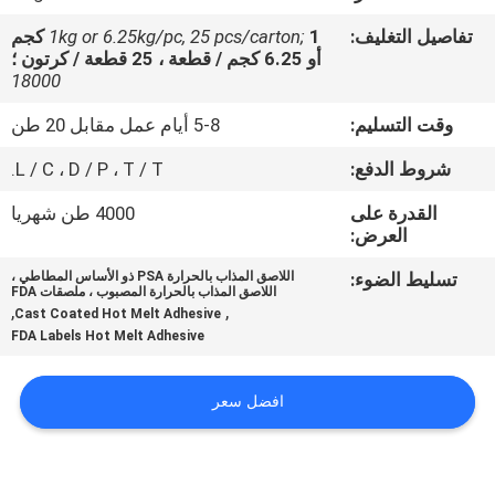
الجودة
تفاصيل التغليف:
1kg or 6.25kg/pc, 25 pcs/carton;
1 كجم
أو 6.25 كجم / قطعة ، 25 قطعة / كرتون ؛
اتصل
18000
بنا
وقت التسليم:
5-8 أيام عمل مقابل 20 طن
شروط الدفع:
L / C ، D / P ، T / T.
أخبار
القدرة على
4000 طن شهريا
العرض:
القضايا
تسليط الضوء:
اللاصق المذاب بالحرارة PSA ذو الأساس المطاطي ،
اللاصق المذاب بالحرارة المصبوب ، ملصقات FDA
,
,
Cast Coated Hot Melt Adhesive
اطلب
FDA Labels Hot Melt Adhesive
عرض
افضل سعر
أسعار
خريطة