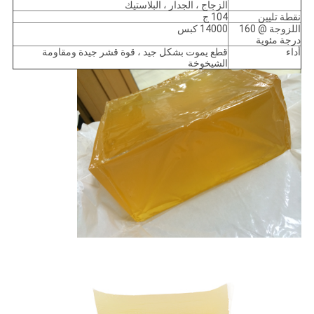
الزجاج ، الجدار ، البلاستيك
نقطة تليين
104 ج
اللزوجة @ 160
14000 كبس
درجة مئوية
أداء
قطع يموت بشكل جيد ، قوة قشر جيدة ومقاومة
الشيخوخة