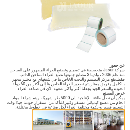
عن جعور
شركة Jaour متخصصة في تصميم وتصنيع الغراء المصهور على الساخن
منذ عام 2006 ، ولدينا 3 مصانع جميعها تصنع الغراء الساخن الذائب
فقط.يقع مركز التصميم والبحث الخاص بنا في شنغهاي مع مختبر مجهز
بالكامل وفريق ممتاز.يتم تصدير الغراء الخاص بنا إلى أكثر من 60 دولة ،
الجودة والسعر الجيد يجعلنا أكثر وأكثر شعبية الآن في صناعة الغراء.
عرض المصنع
يمكن أن تصل طاقتنا الإنتاجية إلى 5000 طن شهريًا ، ويتم شراء المواد
الخام من مصنع كيميائي مستقر وكبير للتأكد من استقرار جودتنا جيدًا.وقت
التسليم قصير وحكمة مختلفة الغراء لكل صناعة في خطوط مختلفة.