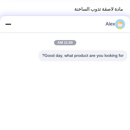
مادة لاصقة تذوب الساخنة
لاصق هيدروكولويدي لربط الجروح، العناية بالجروح، المنتجات الطبية
Alex
صمغ ذوبان ساخن للضمادات الطبية الهيدروكولودية ، الجرح الجص
11:00 AM
لاصق تذويب ساخن قابل للمعالجة بالأشعة فوق البنفسجية وخالٍ من
المذيبات، 100% محتوى صلب، كيمياء أكريليك، لشريط طبي
Good day, what product are you looking for?
فئات شعبية
جميع
مادة لاصقة حساسة 
لاصقة PSA تذوب 
للضغط تذوب الساخنة
الساخنة
لاصق حساس للضغط 
صمغ PSA
PSA
مادة لاصقة تذوب 
اللاصق بالغراء المذاب 
الساخنة
بالحرارة