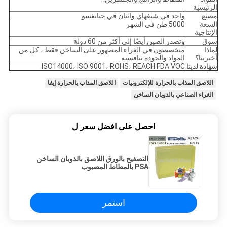
الرئيسية
مصنع
واحد في شنغهاي واثنان في جيانغسو
السعة
5000 طن في الشهر
الإنتاجية
سوق
وتصدر الصين أيضًا إلى أكثر من 60 دولة
لماذا
متخصصون في الغراء المصهور على الساخن فقط ، كل من
أخترتنا؟
المواد والجودة تنافسية
شهادة لدينا
ISO14000، ISO 9001، ROHS، REACH FDA VOC.
اللاصق المذاب بالحرارة للإلكترونيات
اللاصق المذاب بالحرارة إيفا
الغراء الصناعي بالذوبان الساخن
احصل على افضل سعر ل
التصفيح بالورق اللاصق بالذوبان الساخن
PSA بالمطاط المصبوب
استمر