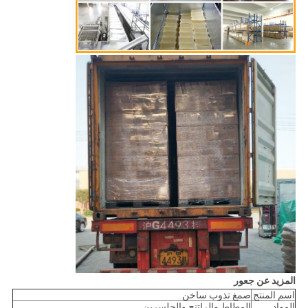
المزيد عن جعور
اسم المنتج
صمغ تذوب ساخن
المواد
المطاط والراتنج والجلسرين.