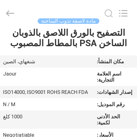
Shanghai
Jaour
Adhesive
Products
Co.,Ltd.
مادة لاصقة تذوب الساخنة
All
Rights
التصفيح بالورق اللاصق بالذوبان
بيت
Reserved.
الساخن PSA بالمطاط المصبوب
منتجات
مكان المنشأ:
شنغهاي، الصين
معلومات
اسم العلامة
Jaour
عنا
التجارية:
إصدار الشهادات:
ISO14000, ISO9001 ROHS REACH FDA
جولة
رقم الموديل:
N / M
المصنع
الحد الأدنى
1000 كلغ
لكمية:
مراقبة
الأسعار:
Negotiatiable