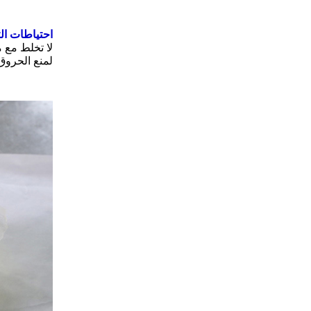
احتياطات ال
لا تخلط مع 
لمنع الحروق.