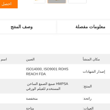
احصل ع
معلومات مفصلة
وصف المنتج
مكان المنشأ
الصين
اسم ا
ISO14000, ISO9001 ROHS 
إصدار الشهادات
REACH FDA
HMPSA صمغ الصمغ الساخن 
المنتج:
المستخدم للفيلم الورقي
رائحة:
منخفضة
العينات:
متاحة