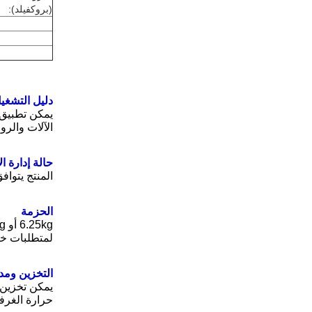
(بروكفيلد):
دليل التشغي
الآلات وال
حالة إدارة ال
المنتج يتوافق مع لا‬‬
الحزمة
لمتطلبات خ
التخزين ومد
حرارة الغرفة أقل من 350 درجة مئوية وأعلى من 50 درجة م