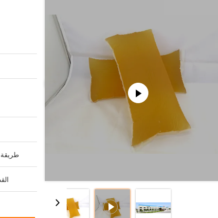
طريقة ا
القد