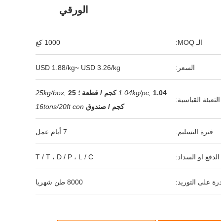
الورقي
الـ MOQ:
1000 كغ
السعر:
USD 1.88/kg~ USD 3.26/kg
1.04 كجم / قطعة ؛
1.04kg/pc;
25
25kg/box;
التعبئة القياسية:
كجم / صندوق
16tons/20ft con
فترة التسليم:
7 أيام عمل
لدفع او السداد:
T / T ، D / P ، L / C
رة على التوريد:
8000 طن شهريا