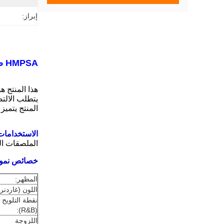
إبراز:
HMPSA صمغ الصمغ الساخن المستخدم للفيلم الورقي
هذا المنتج
يتطلب الالتص
المنتج يتمي
الاستخدامات
الملصقات ال
خصائص نموذ
المظهر:
اللون (غاردنر)
نقطة التلويح
(R&B):
اللزوجة