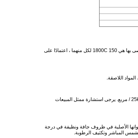
يمكن تطبيق المادة بواسطة مطبقين طلاء فتحة أو لفة. درجة حرارة التشغيل الموصى بها هي 150 1800C لكل منهما ، اعتمادًا على
6.25kg أو 1kg كتلة ملفوفة بالورق السيليكونية الإفراج، أو مع فيلم قابل للذوبان 25kg / مربع. يرجى استشارة ممثل المبيعات
ًا ، من تاريخ التصنيع ، في عبواتها الأصلية في ظروف جافة ونظيفة في درجة