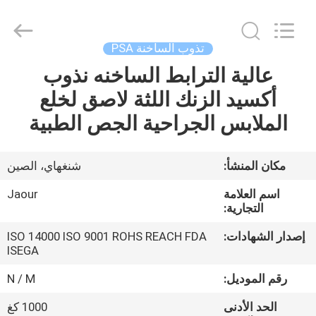
Shanghai
Jaour
Adhesive
Products
Co.,Ltd.
تذوب الساخنة PSA
All
Rights
عالية الترابط الساخنه نذوب
بيت
Reserved.
أكسيد الزنك اللثة لاصق لخلع
منتجات
الملابس الجراحية الجص الطبية
معلومات
مكان المنشأ:
شنغهاي، الصين
عنا
اسم العلامة
Jaour
التجارية:
جولة
إصدار الشهادات:
ISO 14000 ISO 9001 ROHS REACH FDA
ISEGA
المصنع
رقم الموديل:
N / M
مراقبة
الحد الأدنى
1000 كغ