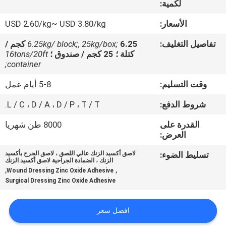
لكمية:
الجودة
الأسعار:
USD 2.60/kg~ USD 3.80/kg
اتصل
تفاصيل التغليف:
6.25kg/ block;, 25kg/box;
6.25 كجم /
بنا
كتلة ؛ 25 كجم / صندوق ؛
16tons/20ft
container;
وقت التسليم:
5-8 أيام عمل
أخبار
شروط الدفع:
L / C ، D / A ، D / P ، T / T.
القضايا
القدرة على
8000 طن شهريا
العرض:
اطلب
تسليط الضوء:
لاصق أكسيد الزنك عالي اللصق ، لاصق الجرح بأكسيد
الزنك ، الضمادة الجراحية لاصق أكسيد الزنك
عرض
,
,
Wound Dressing Zinc Oxide Adhesive
Surgical Dressing Zinc Oxide Adhesive
أسعار
افضل سعر
خريطة