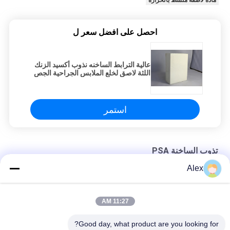
مادة لاصقة منشط بالحرارة
احصل على افضل سعر ل
عالية الترابط الساخنه نذوب أكسيد الزنك
اللثة لاصق لخلع الملابس الجراحية الجص
الطبية
استمر
تذوب الساخنة PSA
Alex
ضوء أصفر حار تذوب PSA لتضميد الجص الطبي الجراحي
سريع جاف حارّ يذوب PSA لاصق عالي Tack مطاط أساس غير سامة
11:27 AM
ثوب جراحي يذوب بالحرارة مطاط لاصق راتينج صناعي عديم الرائحة
Good day, what product are you looking for?