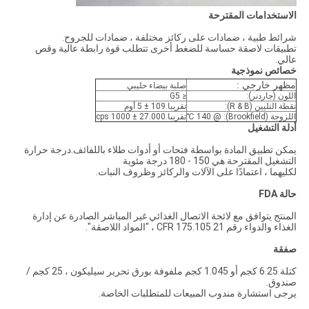
الاستخدامات المقترحة
شرائط طبية ، ضمادات على ركائز مختلفة ، ضمادات للجروح.
تطبيقات لاصقة حساسة للضغط أخرى تتطلب قوة رابطة عالية وقص
عالي.
خصائص نموذجية
مظهر خارجي :
صلبة بيضاء حليبي
اللون (جاردنر):
≤ G5
نقطة التليين (R & B):
تقريبا.109 ± 5 أوم
اللزوجة (Brookfield): @ 140 ℃
تقريبا.27.000 ± 1000 cps
أدلة التشغيل
يمكن تطبيق المادة بواسطة فتحات أو أدوات طلاء باللفائف.درجة حرارة
التشغيل المقترحة هي 150 - 180 درجة مئوية
لكليهما ، اعتمادًا على الآلات والركائز وظروف النبات.
حالة FDA
المنتج يتوافق مع لائحة الاتصال الغذائي غير المباشر الصادرة عن إدارة
الغذاء والدواء رقم 21 CFR 175.105 ، "المواد اللاصقة".
صفقة
كتلة 6.25 كجم أو 1.045 كجم ملفوفة بورق تحرير سيليكون ، 25 كجم /
صندوق.
يرجى استشارة مندوب المبيعات للمتطلبات الخاصة.