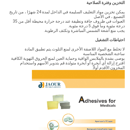
التخزين وفترة الصلاحية
يمكن تخزين مواد التغليف السليمة في الداخل لمدة 24 شهرًا ، من تاريخ
التصنيع ، في الأصل
العبوات في ظروف جافة ونظيفة عند درجة حرارة محيطة أقل من 35
درجة مئوية وما فوق 5 درجة مئوية.
يجب منع أشعة الشمس المباشرة وتكثف الرطوبة.
احتياطات التشغيل
لا تخلط مع المواد اللاصقة الأخرى لمنع التلوث.يتم تطبيق المادة
ساخنة.الشخصية المناسبة
يوصى بشدة بالملابس الواقية وحماية العين لمنع الحروق.التهوية الكافية
اقترح إزالة أي أبخرة أو أبخرة متولدة.قم بتدوير الأسهم واستخدام
المخزون الأقدم أولاً.