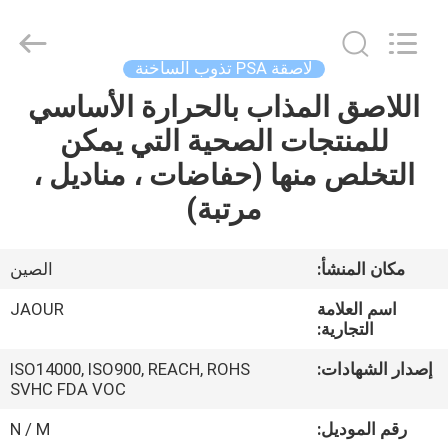
Shanghai
Jaour
Adhesive
Products
Co.,Ltd.
لاصقة PSA تذوب الساخنة
All
Rights
اللاصق المذاب بالحرارة الأساسي
بيت
Reserved.
للمنتجات الصحية التي يمكن
منتجات
التخلص منها (حفاضات ، مناديل ،
مرتبة)
معلومات
عنا
مكان المنشأ:
الصين
اسم العلامة
JAOUR
جولة
التجارية:
المصنع
إصدار الشهادات:
ISO14000, ISO900, REACH, ROHS
SVHC FDA VOC
مراقبة
رقم الموديل:
N / M