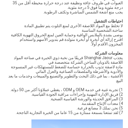
العبوات في ظروف جافة ونظيفة عند درجة حرارة محيطة أقل من 35
درجة مئوية وما فوق 5 درجة مئوية.
يجب منع أشعة الشمس المباشرة وتكثف الرطوبة.
احتياطات التشغيل
لا تخلط مع المواد اللاصقة الأخرى لمنع التلوث.يتم تطبيق المادة
ساخنة.الشخصية المناسبة
يوصى بشدة بالملابس الواقية وحماية العين لمنع الحروق.التهوية الكافية
اقترح إزالة أي أبخرة أو أبخرة متولدة.قم بتدوير الأسهم واستخدام
المخزون الأقدم أولاً.
معلومات الشركة
يجذب Shanghai Jaour فريقًا من نخبة ذوي الخبرة في صناعة المواد
اللاصقة بالذوبان الساخن.الشركة متخصصة في
مادة لاصقة تذوب بالحرارة حساسة للضغط للمستهلكات غير المنسوجة
والأدوية والأشرطة والملصقات الصناعية والعزل المائي
الأغشية ، بما في ذلك البحث والتطوير والتصنيع والمبيعات وخدمات ما بعد
البيع.
1) تجربة غنية في خدمة OEM و ODM ، يغطي عملاؤنا أكثر من 50 دولة.
2) فريق الإدارة المهنية وإجراءات مراقبة الجودة القياسية.
3) المرافق الحديثة والورشة القياسية الصحية.
4) معدات الإنتاج المتقدمة.
5) نحن نملك 3 مصانع فرعية.
7) لقد تمتعنا بسمعة ممتازة من 15 عاما من الخبرة التجارية الناجحة.