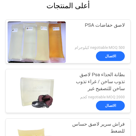
أعلى المنتجات
لاصق حفاضات PSA
negotiable MOQ:500 كيلوجرام
الاتصال
بطانة الحذاء Psa لاصق
تذوب ساخن / غراء تذوب
ساخن للتصفيح غير
المنسوج
negotiable MOQ:2000 كجم
الاتصال
فراش سرير لاصق حساس
للضغط