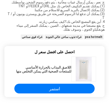
ج: نعم ، يمكن إرسال عينات مجانية ، يتم دفع رسوم الشحن بواسطتك.
(1).يمكنك تقديم التكييف الخاص بك مثل DHL أو FEDEX أو TNT
(2).يمكنك الاتصال بالبريد السريع للاستلام من مكتبنا.
(3).يمكنك أن تدفع لنا الرسوم الصريحة عن طريق ويسترن يونيون أو T /
T.
4. أين يقع المصنع الخاص بك؟كيف يمكنني زيارته.
ج: يقع مصنعنا في مدينة شنغهاي ، الصين ، يمكنك السفر إلى ميناء
هونغكياو الجوي ، وسوف نقلك.
psa hotmelt
غراء تذوب ساخن عالي الجودة
غراء قوي صناعي
احصل على افضل سعر ل
اللاصق المذاب بالحرارة الأساسي
للمنتجات الصحية التي يمكن التخلص منها
(حفاضات ، مناديل ، مرتبة)
استمر