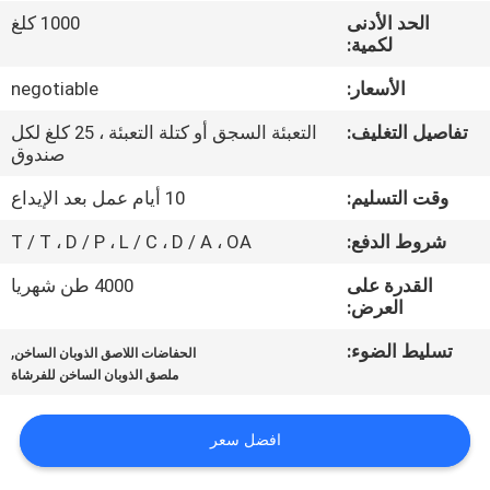
الجودة
الحد الأدنى
1000 كلغ
لكمية:
اتصل
الأسعار:
negotiable
بنا
تفاصيل التغليف:
التعبئة السجق أو كتلة التعبئة ، 25 كلغ لكل
صندوق
أخبار
وقت التسليم:
10 أيام عمل بعد الإيداع
شروط الدفع:
T / T ، D / P ، L / C ، D / A ، OA
القضايا
القدرة على
4000 طن شهريا
العرض:
اطلب
تسليط الضوء:
,
الحفاضات اللاصق الذوبان الساخن
عرض
ملصق الذوبان الساخن للفرشاة
أسعار
افضل سعر
خريطة