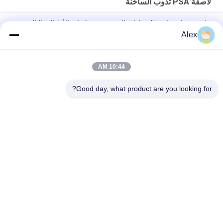
لاصقة PSA تذوب الساخنة
ملصق ذوبان ساخن للضمادات المرنة في حفاضات الأطفال والبالغين
Alex
الغراء المصهور على الساخن لصنع حفاضات الغراء البناء لإنتاج حفاضات
الأطفال
10:44 AM
Premium Grade Positioning Hot Melt PSA for lady sanitary
napkin
Good day, what product are you looking for?
فئات شعبية
جميع
مادة لاصقة حساسة 
لاصقة PSA تذوب 
للضغط تذوب الساخنة
الساخنة
لاصق حساس للضغط 
صمغ PSA
PSA
مادة لاصقة تذوب 
اللاصق بالغراء المذاب 
الساخنة
بالحرارة