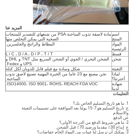
المزيد عنا
اسم
مادة لاصقة تذوب الساخنة PSA من شنغهاي للتصدير للمنتجات
المنتج
الصحية التي يمكن التخلص منها
المواد
المطاط والراتنج والجلسرين.
الرئيسية
قسط
L / C ، D / A ، D / P ، T / T
شحن
الشحن البحري / الجوي أو الشحن السريع مثل TNT و DHL و
UPS و Fedex.
التعبئة
شكل وسادة مع فيلم قابل للذوبان لكل كتلة
لماذا
نحن مصنع مع 23 عاما من الخبرة المهنية تصنيع لاصق تذوب
أخترتنا؟
الساخنة.
شهادة
ISO14000، ISO 9001، ROHS، REACH FDA VOC.
لدينا
التعليمات
1. ما هو تاريخ التسليم الخاص بك؟
ج: تاريخ التسليم هو 7-15 يومًا بعد الموافقة على تصميمات التعبئة
والاستلام
عن الدفع.
2. ما هي شروط الدفع من الدرجة الأولى؟
ج: إيداع 30٪ مقدما ورصيد 70٪ قبل الشحن.
3. يمكنك أن ترسل لنا عينات من المواد الخام حفاضات؟