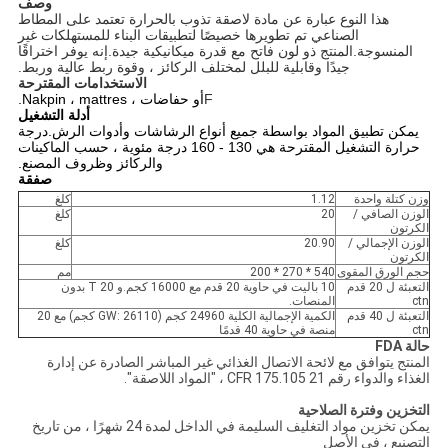
وصف
هذا النوع عبارة عن مادة لاصقة تذوب بالحرارة تعتمد على المطاط
الصناعي تم تطويرها خصيصًا لتطبيقات البناء للمستهلكات غير
المنسوجة.المنتج ذو لون فاتح مع قدرة ميكانيكية جيدة.إنه يوفر اختراقًا
جيدًا وقابلية للبلل لمختلف الركائز ، وقوة ربط عالية وربط.
الاستخدامات المقترحة
F
أو حفاضات ، Nakpin ، mattres.
أدلة التشغيل
يمكن تطبيق المواد بواسطة جميع أنواع الرشاشات وأدوات الرش.درجة
حرارة التشغيل المقترحة هي 130 - 160 درجة مئوية ، حسب الماكينات
والركائز وظروف المصنع.
صفقة
وزن كتلة واحدة
1.12
كلغ
الوزن الصافي /
20
كلغ
الكرتون
الوزن الإجمالي /
20.90
كلغ
الكرتون
حجم الورق المقوى
540 * 270 * 200
مم
التعبئة ل 20 قدم
10 باليت في حاوية 20 قدم مع 16000 كجم.و 20 T بدون
ctn
المنصات.
التعبئة ل 40 قدم
الكمية الإجمالية الكلية 24960 كجم (GW: 26110 كجم) مع 20
ctn
منصة في حاوية 40 قدمًا
حالة FDA
المنتج يتوافق مع لائحة الاتصال الغذائي غير المباشر الصادرة عن إدارة
الغذاء والدواء رقم 21 CFR 175.105 ، "المواد اللاصقة".
التخزين وفترة الصلاحية
يمكن تخزين مواد التغليف السليمة في الداخل لمدة 24 شهرًا ، من تاريخ
التصنيع ، في الأصل