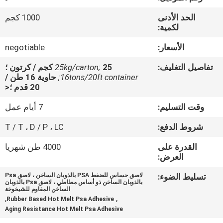
الجودة
الحد الأدنى
1000 كجم
لكمية:
اتصل
الأسعار:
negotiable
بنا
تفاصيل التغليف:
25 كجم / كرتون ؛
25kg/carton;
16tons/20ft container;
حاوية 16 طن /
أخبار
20 قدم ؛<
وقت التسليم:
7 أيام عمل
القضايا
شروط الدفع:
T / T ، D / P ، LC
القدرة على
4000 طن شهريا
اطلب
العرض:
عرض
تسليط الضوء:
لاصق حساس للضغط PSA بالذوبان الساخن ، لاصق Psa
أسعار
بالذوبان الساخن ذو أساس مطاطي ، لاصق Psa بالذوبان
الساخن المقاوم للشيخوخة
,
,
Rubber Based Hot Melt Psa Adhesive
Aging Resistance Hot Melt Psa Adhesive
خريطة