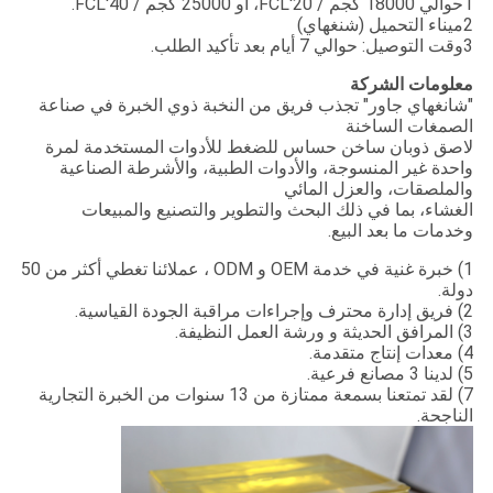
1حوالي 18000 كجم / 20'FCL، أو 25000 كجم / 40'FCL.
2ميناء التحميل (شنغهاي)
3وقت التوصيل: حوالي 7 أيام بعد تأكيد الطلب.
معلومات الشركة
"شانغهاي جاور" تجذب فريق من النخبة ذوي الخبرة في صناعة
الصمغات الساخنة
لاصق ذوبان ساخن حساس للضغط للأدوات المستخدمة لمرة
واحدة غير المنسوجة، والأدوات الطبية، والأشرطة الصناعية
والملصقات، والعزل المائي
الغشاء، بما في ذلك البحث والتطوير والتصنيع والمبيعات
وخدمات ما بعد البيع.
1) خبرة غنية في خدمة OEM و ODM ، عملائنا تغطي أكثر من 50
دولة.
2) فريق إدارة محترف وإجراءات مراقبة الجودة القياسية.
3) المرافق الحديثة و ورشة العمل النظيفة.
4) معدات إنتاج متقدمة.
5) لدينا 3 مصانع فرعية.
7) لقد تمتعنا بسمعة ممتازة من 13 سنوات من الخبرة التجارية
الناجحة.