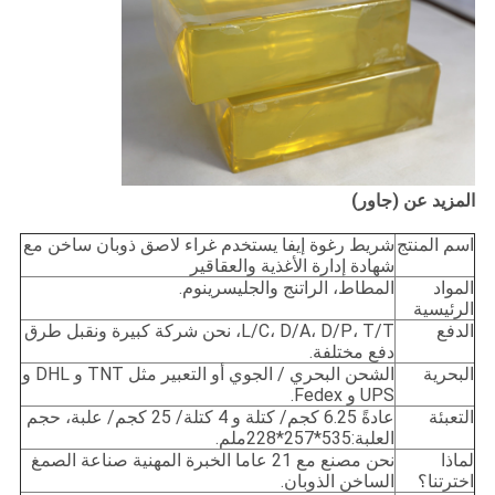
المزيد عن (جاور)
اسم المنتج
شريط رغوة إيفا يستخدم غراء لاصق ذوبان ساخن مع
شهادة إدارة الأغذية والعقاقير
المواد
المطاط، الراتنج والجليسرينوم.
الرئيسية
الدفع
L/C، D/A، D/P، T/T، نحن شركة كبيرة ونقبل طرق
دفع مختلفة.
البحرية
الشحن البحري / الجوي أو التعبير مثل TNT و DHL و
UPS و Fedex.
التعبئة
عادةً 6.25 كجم/ كتلة و 4 كتلة/ 25 كجم/ علبة، حجم
العلبة:535*257*228ملم.
لماذا
نحن مصنع مع 21 عاما الخبرة المهنية صناعة الصمغ
اخترتنا؟
الساخن الذوبان.