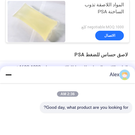
المواد اللاصقة تذوب
الساخنة PSA
negotiable MOQ:1000 كلغ
الاتصال
لاصق حساس للضغط PSA
الراتنج اللاصق الحساس للضغط للطلاء درجة حرارة 160C-180C في
شنغهاي
Alex
ذوبان الساخن PSA تصنيف الورق الملصقات الضغط الحساس اللاصق
للاحتياجات الملصقة
2:36 AM
المواد المباشرة شراء أصفر شفاف PSA الضغط حساس اللاصق ميزة
Good day, what product are you looking for?
فئات شعبية
جميع