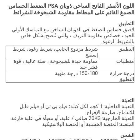
اللون الأصفر الفاتح الساخن ذوبان PSA الضغط الحساس
الصمغ القائم على المطاط مقاومة الشيخوخة للشرائط
التطبيق
لاصق حساس للضغط في الذوبان الساخن مع التماسك الأولي
الجيد ، خصائص مقاومة النزيف ، والتي تُنصح بشكل خاص
بالشريط الرغوة.
التطبيق
شريط مزدوج الجانب، شريط رغوة، شريط
إسفنج
متطلبات
مقاومة جيدة للشيخوخة ، صلة عالية ، قوة
قشر جيد
درجة حرارة
150-180 درجة مئوية
التطبيق
التعبئة
التعبئة الداخلية: 1 كجم لكل كتلة؛ فيلم بي تي أو فيلم قابل
للاندماج، صارمة الإفراج.
التعبئة الخارجية: 20KG صافي / علبة، أو معبأة في علبة فارغة
المنصة: المنصة الخشبية أو المنصة البلاستيكية
الشحن