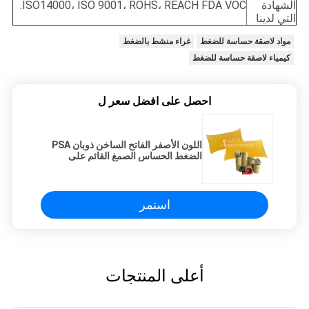
الشهادة
ISO14000، ISO 9001، ROHS، REACH FDA VOC.
التي لدينا
مواد لاصقة حساسة للضغط
غراء منشط بالضغط
كيمياء لاصقة حساسة للضغط
احصل على افضل سعر ل
اللون الأصفر الفاتح الساخن ذوبان PSA
الضغط الحساس الصمغ القائم على
المطاط مقاومة الشيخوخة للشريط
الورقي الكرافت
استمر
أعلى المنتجات