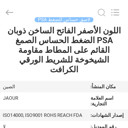
Shanghai
Jaour
Adhesive
Products
Co.,Ltd.
لاصق حساس للضغط PSA
All
Rights
اللون الأصفر الفاتح الساخن ذوبان
بيت
Reserved.
PSA الضغط الحساس الصمغ
منتجات
القائم على المطاط مقاومة
الشيخوخة للشريط الورقي
معلومات
الكرافت
عنا
مكان المنشأ:
الصين
جولة
اسم العلامة
JAOUR
المصنع
التجارية:
إصدار الشهادات:
ISO14000, ISO9001 ROHS REACH FDA
مراقبة
رقم الموديل:
لا