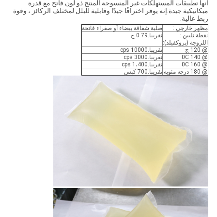
انها تطبيقات المستهلكات غير المنسوجة.المنتج ذو لون فاتح مع قدرة
ميكانيكية جيدة.إنه يوفر اختراقًا جيدًا وقابلية للبلل لمختلف الركائز ، وقوة
ربط عالية.
مظهر خارجي :
صلبة شفافة بيضاء أو صفراء فاتحة
نقطة تليين :
تقريبا.79 0 ج
اللزوجة (بروكفيلد):
@ 120 ج
تقريبا.10000 cps
@ 140 0C
تقريبا.3000 cps
@ 160 0C
تقريبا.1،400 cps
@ 180 درجة مئوية
تقريبا.700 كبس