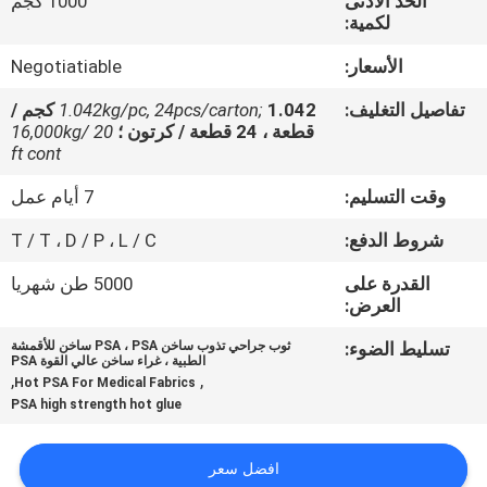
الحد الأدنى
1000 كجم
الجودة
لكمية:
الأسعار:
Negotiatiable
اتصل
تفاصيل التغليف:
1.042kg/pc, 24pcs/carton;
1.042 كجم /
بنا
قطعة ، 24 قطعة / كرتون ؛
16,000kg/ 20
ft cont
أخبار
وقت التسليم:
7 أيام عمل
شروط الدفع:
T / T ، D / P ، L / C
القضايا
القدرة على
5000 طن شهريا
العرض:
اطلب
تسليط الضوء:
ثوب جراحي تذوب ساخن PSA ، PSA ساخن للأقمشة
عرض
الطبية ، غراء ساخن عالي القوة PSA
,
,
Hot PSA For Medical Fabrics
أسعار
PSA high strength hot glue
خريطة
افضل سعر