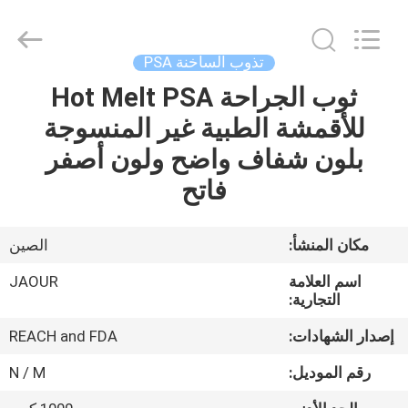
Shanghai
Jaour
Adhesive
Products
Co.,Ltd.
تذوب الساخنة PSA
All
Rights
ثوب الجراحة Hot Melt PSA
بيت
Reserved.
للأقمشة الطبية غير المنسوجة
منتجات
بلون شفاف واضح ولون أصفر
فاتح
معلومات
عنا
مكان المنشأ:
الصين
اسم العلامة
JAOUR
جولة
التجارية:
المصنع
إصدار الشهادات:
REACH and FDA
رقم الموديل:
N / M
مراقبة