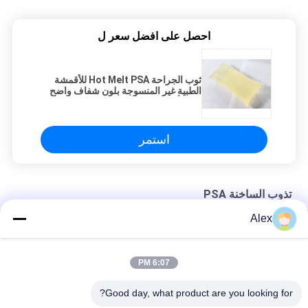
احصل على افضل سعر ل
ثوب الجراحة Hot Melt PSA للأقمشة
الطبية غير المنسوجة بلون شفاف واضح
ولون أصفر فاتح
استمر
تذوب الساخنة PSA
Alex
ضوء أصفر حار تذوب PSA لتضميد الجص الطبي الجراحي
سريع جاف حارّ يذوب PSA لاصق عالي Tack مطاط أساس غير سامة
6:07 PM
ثوب جراحي يذوب بالحرارة مطاط لاصق راتينج صناعي عديم الرائحة
Good day, what product are you looking for?