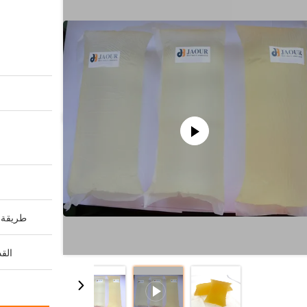
طريقة ا
القد