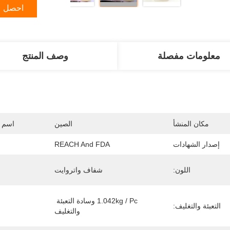
احصل ع
معلومات مفصلة
وصف المنتج
مكان المنشأ
الصين
اسم ا
إصدار الشهادات
REACH And FDA
اللون:
شفاف واتروايت
1.042kg / Pc وسادة التعبئة 
التعبئة والتغليف:
والتغليف