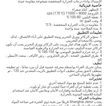
الإمساك وأداء درجات الحرارة المنخفضة.شيخوخة مقاومة جيدة.
خاصية فيزيائية
1. المظهر: كتلة صفراء
2. اللزوجة: 8000 ~ 11000 cps (170 ℃)
3. نقطة التليين: 80-100 ℃
4. وقت الفتح: ∞
5. مقاومة درجات الحرارة المنخفضة: -5 ℃
6. مدة الصلاحية: سنة واحدة
تعليمات التطبيق
1. ستؤثر الركائز وورق التحرير وبيئة التطبيق على أداء الالتصاق ، لذلك
يوصى بالاستخدام التجريبي.
2. يجب ألا يكون هناك غبار وزيت على الركائز وورق التحرير.يجب أن تكون
الركائز جيدة التكييف تحت درجة الحرارة والرطوبة القياسية.
3. درجة حرارة التطبيق الموصى بها: 150-180 ℃
4. طرق التطبيق: الفتحة ، الرش الحلزوني ، رش الألياف ، متعدد الأسطر ،
إلخ.
تنظيف
يمكن تحريك الغراء بواسطة مجرفة خشبية قبل أن يبرد تمامًا ، ثم تنظيفه
بمنظف لاصق.يمكن تنظيف أدوات التطبيق بالزيت المعدني عند 120 ، ثم
تطهيرها بالذوبان الساخن.
تحذيرات
1. عدم خلط المنتج مع مواد لاصقة أخرى.
2. يجب تغطية خزان الغراء جيدًا لتجنب أي غبار أو تلوث.
3. ارتدِ نظارات السلامة وقفازات الأمان وملابس الأمان عند استخدام
المادة اللاصقة المذوبة بالحرارة.
معلومات الشركة
يجذب Shanghai Jaour فريقًا من نخبة ذوي الخبرة في صناعة المواد
اللاصقة بالذوبان الساخن.الشركة متخصصة في