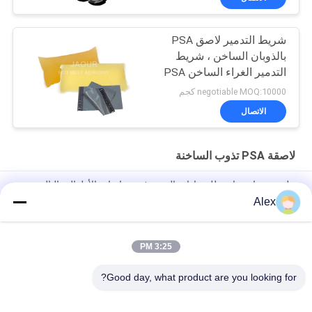
شريط التدمير لاصق PSA
بالذوبان الساخن ، شريط
التدمير الغراء الساخن PSA
negotiable MOQ:10000 كجم
الاتصال
لاصقة PSA تذوب الساخنة
ملصق ذوبان ساخن للضمادات المرنة في حفاضات الأطفال والبالغين
Alex
الغراء المصهور على الساخن لصنع حفاضات الغراء البناء لإنتاج حفاضات
الأطفال
3:25 PM
Premium Grade Positioning Hot Melt PSA for lady sanitary
napkin
Good day, what product are you looking for?
فئات شعبية
جميع