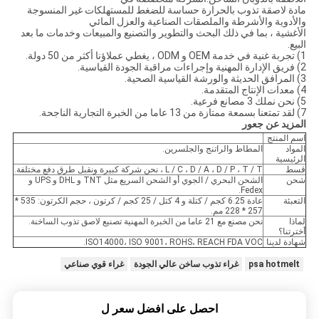
مادة لاصقة تذوب بالحرارة حساسة للضغط للمستهلكات غير المنسوجة
والأدوية والأشرطة والملصقات الصناعية والعزل المائي
الأغشية ، بما في ذلك البحث والتطوير والتصنيع والمبيعات وخدمات ما بعد
البيع.
1) تجربة غنية في خدمة OEM و ODM ، يغطي عملاؤنا أكثر من 50 دولة.
2) فريق الإدارة المهنية وإجراءات مراقبة الجودة القياسية.
3) المرافق الحديثة والورشة القياسية الصحية.
4) معدات الإنتاج المتقدمة.
5) نحن نملك 3 مصانع فرعية.
7) لقد تمتعنا بسمعة ممتازة من 13 عاما من الخبرة التجارية الناجحة.
المزيد عن جعور
اسم المنتج
المواد
المطاط والراتنج والجلسرين.
الرئيسية
قسط
L / C ، D / A ، D / P ، T / T ، نحن شركة كبيرة ونقبل طرق دفع مختلفة.
شحن
الشحن البحري / الجوي أو الشحن السريع مثل TNT و DHL و UPS و
Fedex.
التعبئة
عادة 6.25 كجم / كتلة و 4 كتل / 25 كجم / كرتون ، حجم الكرتون: 535 *
257 * 228 مم.
لماذا
نحن مصنع مع 21 عاما من الخبرة المهنية تصنيع لاصق تذوب الساخنة.
أخترتنا؟
شهادة لدينا
ISO14000، ISO 9001، ROHS، REACH FDA VOC.
psa hotmelt
غراء تذوب ساخن عالي الجودة
غراء قوي صناعي
احصل على افضل سعر ل