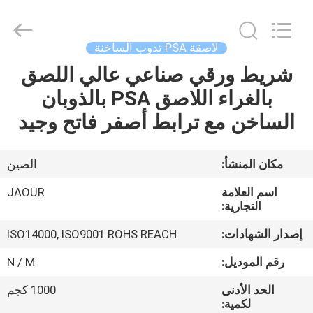
Shanghai
Jaour
Adhesive
Products
Co.,Ltd.
لاصقة PSA تذوب الساخنة
All
Rights
شريط ورقي صناعي عالي اللصق
بيت
Reserved.
بالغراء اللاصق PSA بالذوبان
منتجات
الساخن مع ترابط أصفر فاتح وجيد
معلومات
مكان المنشأ:
الصين
عنا
اسم العلامة
JAOUR
التجارية:
جولة
إصدار الشهادات:
ISO14000, ISO9001 ROHS REACH
المصنع
رقم الموديل:
N / M
الحد الأدنى
1000 كجم
مراقبة
لكمية: