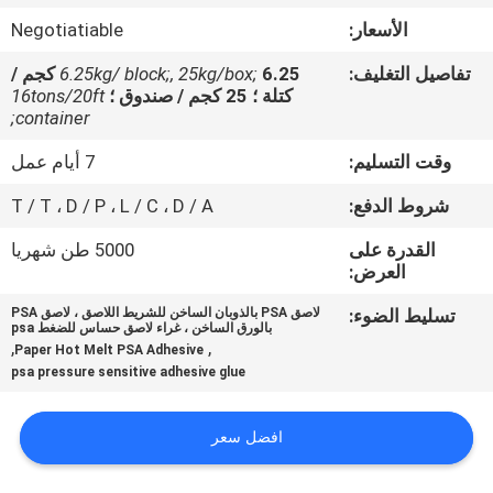
الجودة
الأسعار:
Negotiatiable
تفاصيل التغليف:
6.25kg/ block;, 25kg/box;
6.25 كجم /
اتصل
كتلة ؛ 25 كجم / صندوق ؛
16tons/20ft
بنا
container;
وقت التسليم:
7 أيام عمل
أخبار
شروط الدفع:
T / T ، D / P ، L / C ، D / A
القدرة على
5000 طن شهريا
القضايا
العرض:
تسليط الضوء:
لاصق PSA بالذوبان الساخن للشريط اللاصق ، لاصق PSA
اطلب
بالورق الساخن ، غراء لاصق حساس للضغط psa
,
,
Paper Hot Melt PSA Adhesive
عرض
psa pressure sensitive adhesive glue
أسعار
افضل سعر
خريطة