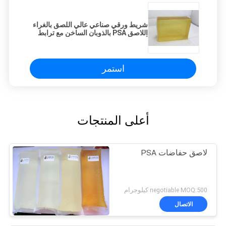
شريط ورقي صناعي عالي اللصق بالغراء
اللاصق PSA بالذوبان الساخن مع ترابط
أصفر فاتح وجيد
استمر
أعلى المنتجات
لاصق حفاضات PSA
negotiable MOQ:500 كيلوجرام
الاتصال