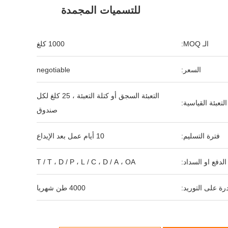
للتسميات المجمدة
الـ MOQ:
1000 كلغ
السعر:
negotiable
التعبئة السجق أو كتلة التعبئة ، 25 كلغ لكل
التعبئة القياسية:
صندوق
فترة التسليم:
10 أيام عمل بعد الإيداع
لدفع او السداد:
T / T ، D / P ، L / C ، D / A ، OA
رة على التوريد:
4000 طن شهريا