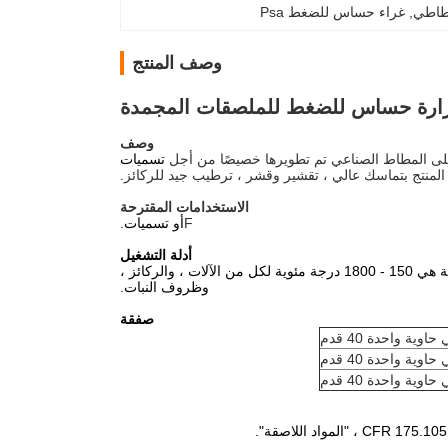
, 
غراء حساس للضغط Psa
وصف المنتج
لحرارة حساس للضغط للملصقات المجمدة
وصف
على المطاط الصناعي تم تطويرها خصيصًا من أجل
تسميات
 المنتج بتماسك عالي ، تقشير وقشر ، ترطيب جيد للركائز.
الاستخدامات المقترحة
F
أو تسميات.
أدلة التشغيل
يمكن تطبيق المادة بواسطة فتحات أو أدوات طلاء باللفائف.درجة حرارة التشغيل المقترحة هي 150 - 1800 درجة مئوية لكل من الآلات ، والركائز ،
وظروف النبات.
صفقة