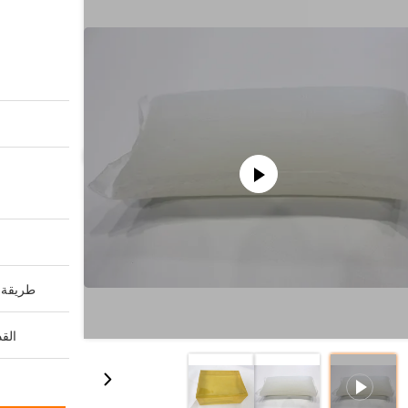
طريقة ا
القد