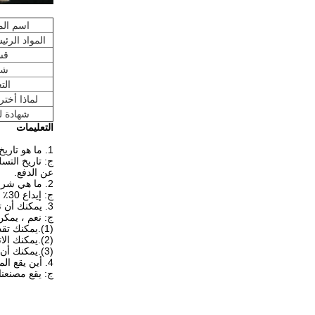
اسم الم
المواد الرئي
قس
شح
الت
لماذا أخترت
شهادة لد
التعليمات
1. ما هو تاريخ التسليم الخاص بك؟
ج: تاريخ التسليم هو 7-15 يومًا بعد الموافقة على تص
عن الدفع.
2. ما هي شروط الدفع من الدرجة الأولى؟
ج: إيداع 30٪ مقدما ورصيد 70٪ قبل الشحن.
3. يمكنك أن ترسل لنا عينات من المواد الخام حفاضات؟
ج: نعم ، يمك
(1).يمكنك تقديم التكييف الخاص بك مثل DHL أو FEDEX أو TNT
(2).يمكنك الاتصال بالبريد السريع للاستلام من مكتبنا.
(3).يمكنك أن تدفع لنا الرسوم الصريحة عن طريق ويسترن يونيون أو T / T.
4. أين يقع المصنع الخاص بك؟كيف يمكنني زيارته.
ج: يقع مصنعنا