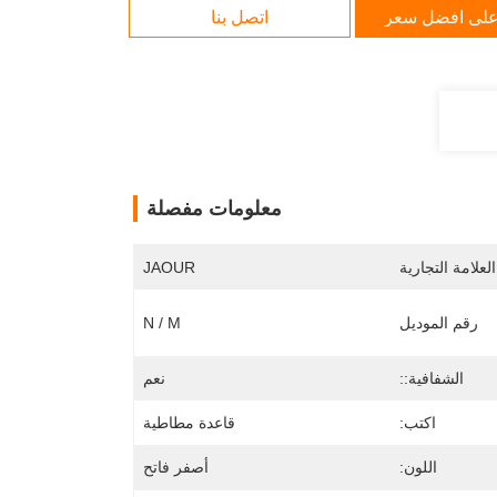
لى افضل سعر
اتصل بنا
معلومات مفصلة
لعلامة التجارية
JAOUR
رقم الموديل
N / M
الشفافية::
نعم
اكتب:
قاعدة مطاطية
اللون:
أصفر فاتح