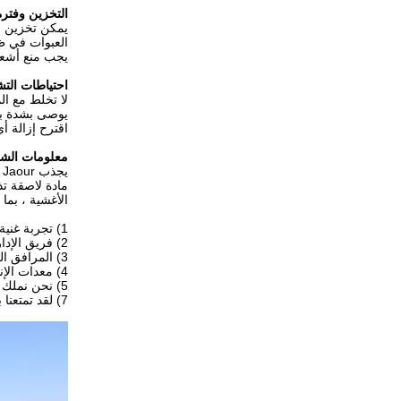
التخزين وفترة
يمكن تخزين مواد التغلي
العبوات في ظروف جاف
يجب منع أشعة
احتياطات الت
لا تخلط مع ال
يوصى بشدة بال
اقترح إزالة أي
معلومات الش
يجذب Shanghai Jaour فريقًا من نخبة ذوي الخبرة في صناعة المواد اللاصقة بالذوبان الساخن.الشركة متخصصة في
مادة لاصقة ت
الأغشية ، بما
1) تجربة غنية في خدمة OEM و ODM ، يغطي عملاؤنا أكثر من 50 دولة.
2) فريق الإدارة المهنية وإجراءات مراقبة الجودة القياسية.
3) المرافق الحديثة والورشة القياسية الصحية.
4) معدات الإنتاج المتقدمة.
5) نحن نملك 3 مصانع فرعية.
7) لقد تمتعنا بسمعة ممتازة من 13 عاما من الخبرة التجارية الناجحة.