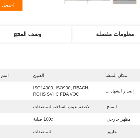
احصل ع
معلومات مفصلة
وصف المنتج
مكان المنشأ
الصين
اسم ا
ISO14000, ISO900, REACH, 
إصدار الشهادات
ROHS SVHC FDA VOC
المنتج:
لاصقة تذوب الساخنة للملصقات
مظهر خارجي:
100٪ صلبة
تطبيق:
للملصقات