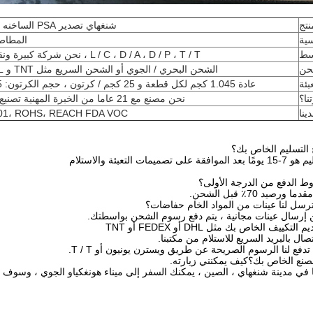
نتج
شنغهاي تصدير PSA الساخنه نذوب لاصق للتسميات
سية
المطاط 
ط
L / C ، D / A ، D / P ، T / T ، نحن شركة كبيرة ونقبل طرق دفع مختلفة.
ن
الشحن البحري / الجوي أو الشحن السريع مثل TNT و DHL و UPS و Fedex.
عبئة
عادة 1.045 كجم لكل قطعة و 25 كجم / كرتون ، حجم الكرتون: 535 * 257 * 228 ملم.
نا؟
نحن مصنع مع 21 عاما من الخبرة المهنية تصنيع لاصق تذوب الساخنة.
ينا
001، ROHS، REACH FDA VOC.
ميمات التعبئة والاستلام
ن إرسال عينات مجانية ، يتم دفع رسوم الشحن بواسطتك.
 في مدينة شنغهاي ، الصين ، يمكنك السفر إلى ميناء هونغكياو الجوي ، وسوف 