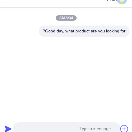
ضمادة جراحية بأكسيد الزنك غراء حساس للضغط بلون أبيض حليبي
8:34 AM
الشريط اللاصق المذاب بالحرارة للشريط الورقي وشريط القطن
للمنتجات الطبية
Good day, what product are you looking for?
فئات شعبية
جميع
مادة لاصقة حساسة 
لاصقة PSA تذوب 
للضغط تذوب الساخنة
الساخنة
لاصق حساس للضغط 
صمغ PSA
PSA
مادة لاصقة تذوب 
اللاصق بالغراء المذاب 
الساخنة
بالحرارة
لاصق المطاط 
تذوب الساخنة PSA
المصهور على الساخن
طلب اقتباس