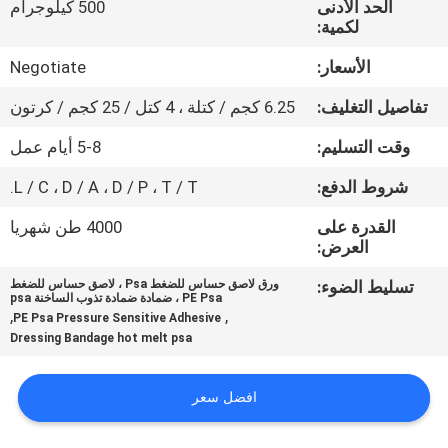
الحد الأدنى
500 كيلوجرام
الجودة
لكمية:
الأسعار:
Negotiate
اتصل
بنا
تفاصيل التغليف:
6.25 كجم / كتلة ، 4 كتل / 25 كجم / كرتون
وقت التسليم:
5-8 أيام عمل
أخبار
شروط الدفع:
L / C ، D / A ، D / P ، T / T.
القدرة على
4000 طن شهريا
القضايا
العرض:
تسليط الضوء:
ورق لاصق حساس للضغط Psa ، لاصق حساس للضغط
اطلب
PE Psa ، ضمادة ضمادة تذوب الساخنة psa
,
,
PE Psa Pressure Sensitive Adhesive
عرض
Dressing Bandage hot melt psa
أسعار
افضل سعر
خريطة