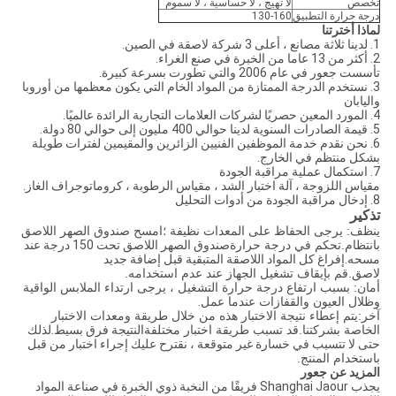
تخصص
لا تهيج ، لا حساسية ، لا سموم
درجة حرارة التطبيق
130-160
لماذا أخترتنا
1. لدينا ثلاثة مصانع ، أعلى 3 شركة لاصقة في الصين.
2. أكثر من 13 عاما من الخبرة في صنع الغراء.
تأسست جعور في عام 2006 والتي تطورت بسرعة كبيرة.
3. نستخدم الدرجة الممتازة من المواد الخام التي يكون معظمها من أوروبا
واليابان
4. المورد المعين حصريًا لشركات العلامات التجارية الرائدة عالميًا.
5. قيمة الصادرات السنوية لدينا حوالي 400 مليون إلى حوالي 80 دولة.
6. نحن نقدم خدمة الموظفين الفنيين الزائرين والمقيمين لفترات طويلة
بشكل منتظم في الخارج.
7. استكمال عملية مراقبة الجودة
مقياس اللزوجة ، آلة اختبار الشد ، مقياس الرطوبة ، كروماتوجراف الغاز.
8. إدخال مراقبة الجودة من أدوات التحليل
تذكير
ينظف:
يرجى الحفاظ على المعدات نظيفة ؛امسح صندوق الصهر اللاصق
بانتظام.تحكم في درجة حرارة
صندوق الصهر اللاصق تحت 150 درجة عند
مسحه.إفراغ كل المواد اللاصقة المتبقية قبل إضافة جديد
لاصق.قم بإيقاف تشغيل الجهاز عند عدم استخدامه.
أمان:
بسبب ارتفاع درجة حرارة التشغيل ، يرجى ارتداء الملابس الواقية
وظلال العيون والقفازات عندما
عمل.
آخر:
يتم إعطاء نتيجة الاختبار هذه من خلال طريقة ومعدات الاختبار
الخاصة بشركتنا.قد تسبب طريقة اختبار مختلفة
النتيجة فرق بسيط.لذلك
حتى لا تتسبب في خسارة غير متوقعة ، نقترح عليك إجراء اختبار من قبل
باستخدام المنتج.
المزيد عن جعور
يجذب Shanghai Jaour فريقًا من النخبة ذوي الخبرة في صناعة المواد