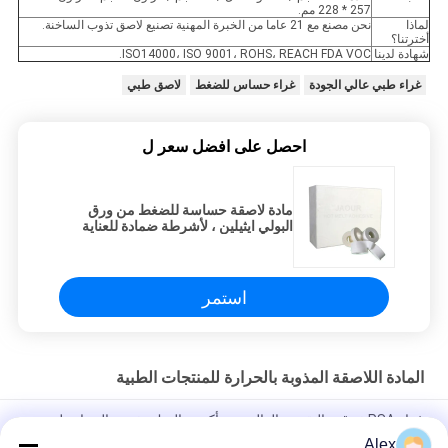
257 * 228 مم.
لماذا
نحن مصنع مع 21 عاما من الخبرة المهنية تصنيع لاصق تذوب الساخنة.
أخترتنا؟
شهادة لدينا
ISO14000، ISO 9001، ROHS، REACH FDA VOC.
غراء طبي عالي الجودة
غراء حساس للضغط
لاصق طبي
احصل على افضل سعر ل
مادة لاصقة حساسة للضغط من ورق
البولي ايثيلين ، لأشرطة ضمادة للعناية
بالبشرة
استمر
المادة اللاصقة المذوبة بالحرارة للمنتجات الطبية
غراء PSA ذو قوة التقشير العالية من أكسيد الزنك تذوب بالحرارة لتضميد
الجروح بشريط طبي
Alex