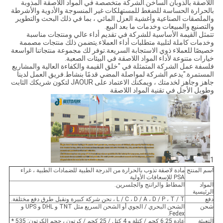
اللاصقة بالذوبان الساخن.الشركة متخصصة في المواد اللاصقة المذوبة
بالحرارة الحساسة للضغط للمستهلكات غير المنسوجة والأدوية والأشرطة
والملصقات الصناعية وأغشية العزل المائي ، بما في ذلك البحث والتطوير
والتصنيع والمبيعات وخدمات ما بعد البيع.
تتمثل القيمة الأساسية للشركة في تقديم أداء عالي ومنتجات مناسبة
وخدمات كاملة لتلبية متطلبات أداء العملاء.يتضمن ذلك منتجات مصممة
خصيصًا للعملاء ذوي الاستجابة السريعة.توفر لك مجموعة منتجاتنا الواسعة
خيارات متنوعة لأداء المواد اللاصقة في البيئات الصعبة.
فلسفة عمل الشركة المتمثلة في "خلق القيمة والكفاءة العالية والمشاريع
المستمرة."يدعم الشركة لمواصلة المضي قدمًا بنشاط.فريق العمل لدينا
جاهز وجاهز لخدمتك ، ويمكنك الاعتماد على JAOUR لتكون شريكك الثابت
وطويل الأجل في تقنية المواد اللاصقة
1
اسم المنتج
مادة لاصقة تذوب بالحرارة من الدرجة الطبية للضمادات الطبية ، غراء
PSA للإسعافات الأولية
المواد
المطاط والراتنج والجلسرين.
الرئيسية
دفع
L / C ، D / A ، D / P ، T / T ، نحن شركة كبيرة ونقبل طرق دفع مختلفة.
شحن
الشحن البحري / الجوي أو الشحن السريع مثل TNT و DHL و UPS و
Fedex.
التعبئة
عادة 6.25 كجم / كتلة و 4 كتل / 25 كجم / كرتون ، حجم الكرتون: 535 *