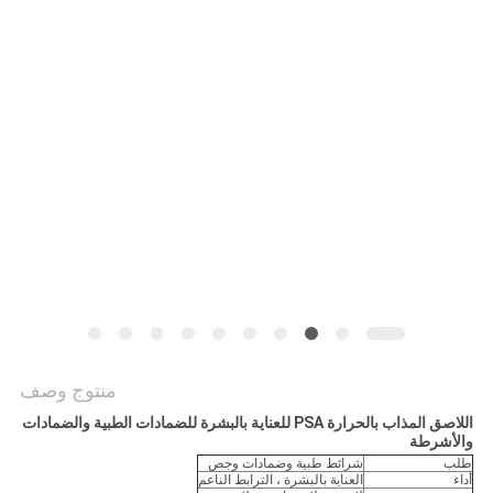
الموقع
سياسة
الخصوصية
منتوج وصف
اللاصق المذاب بالحرارة PSA للعناية بالبشرة للضمادات الطبية والضمادات
والأشرطة
طلب
شرائط طبية وضمادات وجص
أداء
العناية بالبشرة ، الترابط الناعم