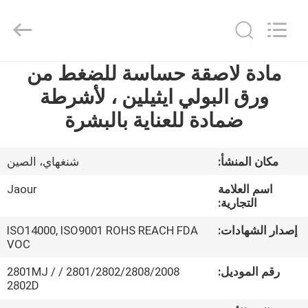
Shanghai
Jaour
Adhesive
Products
Co.,Ltd.
المادة اللاصقة المذوبة بالحرارة للمنتجات الطبية
All
Rights
مادة لاصقة حساسة للضغط من
بيت
Reserved.
ورق البولي ايثيلين ، لأشرطة
منتجات
ضمادة للعناية بالبشرة
معلومات
مكان المنشأ:
شنغهاي، الصين
عنا
اسم العلامة
Jaour
التجارية:
جولة
إصدار الشهادات:
ISO14000, ISO9001 ROHS REACH FDA
VOC
المصنع
رقم الموديل:
2801/2802/2808/2008 / 2801MJ /
2802D
مراقبة