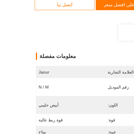
لى افضل سعر
اتصل بنا
معلومات مفصلة
لعلامة التجارية
Jaour
رقم الموديل
N / M
اللون:
أبيض حليبي
قوة:
قوة ربط عالية
عينة:
متاح