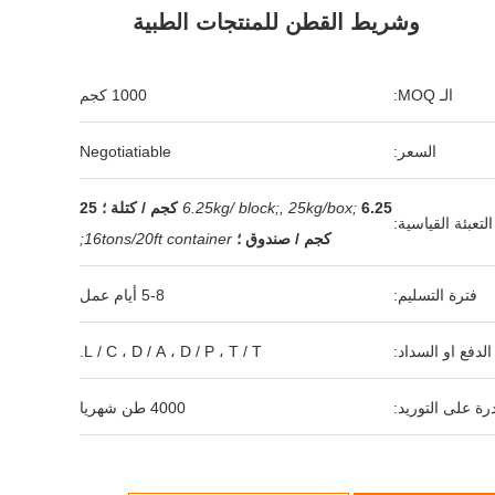
وشريط القطن للمنتجات الطبية
الـ MOQ:
1000 كجم
السعر:
Negotiatiable
6.25kg/ block;, 25kg/box;
6.25 كجم / كتلة ؛ 25
التعبئة القياسية:
كجم / صندوق ؛
16tons/20ft container;
فترة التسليم:
5-8 أيام عمل
لدفع او السداد:
L / C ، D / A ، D / P ، T / T.
رة على التوريد:
4000 طن شهريا