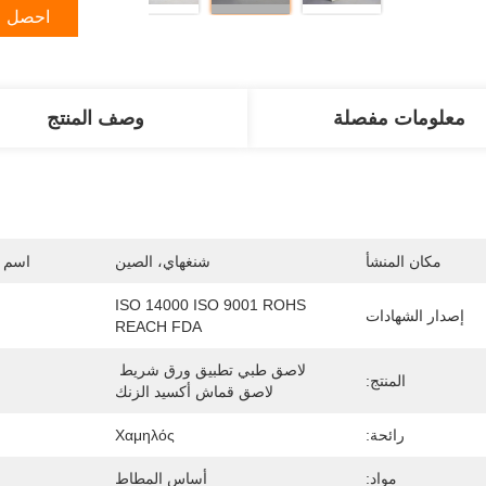
احصل ع
معلومات مفصلة
وصف المنتج
مكان المنشأ
شنغهاي، الصين
اسم ا
ISO 14000 ISO 9001 ROHS 
إصدار الشهادات
REACH FDA
لاصق طبي تطبيق ورق شريط 
المنتج:
لاصق قماش أكسيد الزنك
رائحة:
Χαμηλός
مواد:
أساس المطاط