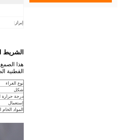
إبراز:
الشريط ال
هذا الصمغ 
القطنية ال
نوع الغراء
شكل
درجة حرارة ا
إستعمال
المواد الخام ا