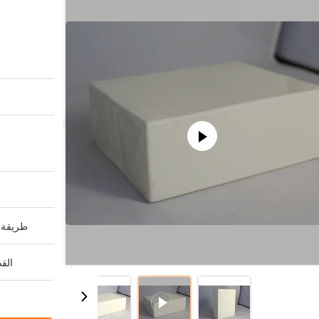
طريقة ا
القد