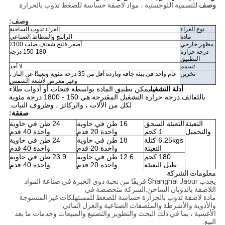
وصف
للتسمية اللوجستية ، مواد لاصقة حساسة للضغط تذوب بالحرارة
وصف:
نوع الغراء
الغراء تذوب الساخنة
مادة
الراتنج والمطاط الصناعي
مظهر خارجي
أصفر فاتح شفاف صلب 100٪
درجة حرارة
150-180 درجة
التطبيق
تسمم
لا أحد
تخزين
عام واحد في بيئة جافة وباردة أقل من 35 درجة مئوية وبعيدًا عن النار ،
وغير معرض لأشعة الشمس
أدلة التشغيل
يمكن تطبيق المادة بواسطة فتحات أو أدوات طلاء
باللفائف.درجة حرارة التشغيل المقترحة هي 150 - 1800 درجة مئوية
لكل من الآلات ، والركائز ، وظروف النبات.
صفقة:
التعبئة
التعبئة السجق
16 طن في حاوية
24 طن في حاوية
والتحميل
1 كجم
واحدة 20 قدم
واحدة 40 قدم
6.25kgs كتلة
18 طن في حاوية
24 طن في حاوية
التعبئة
واحدة 20 قدم
واحدة 40 قدم
180 كجم
12.6 طن في حاوية
23.9 طن في حاوية
طبل التعبئة
واحدة 20 قدم
واحدة 40 قدم
معلومات الشركة
يجذب Shanghai Jaour فريقًا من نخبة ذوي الخبرة في صناعة المواد
اللاصقة بالذوبان الساخن.الشركة متخصصة في
مادة لاصقة تذوب بالحرارة حساسة للضغط للمستهلكات غير المنسوجة
والأدوية والأشرطة والملصقات الصناعية والعزل المائي
الأغشية ، بما في ذلك البحث والتطوير والتصنيع والمبيعات وخدمات ما بعد
البيع.