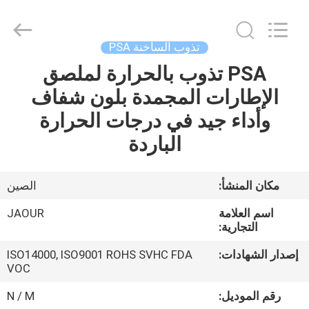
Shanghai
Jaour
Adhesive
Products
Co.,Ltd.
تذوب الساخنة PSA
All
Rights
PSA تذوب بالحرارة لملصق
بيت
Reserved.
الإطارات المجمدة بلون شفاف
منتجات
وأداء جيد في درجات الحرارة
الباردة
معلومات
عنا
مكان المنشأ:
الصين
اسم العلامة
JAOUR
جولة
التجارية:
المصنع
إصدار الشهادات:
ISO14000, ISO9001 ROHS SVHC FDA
VOC
مراقبة
رقم الموديل:
N / M