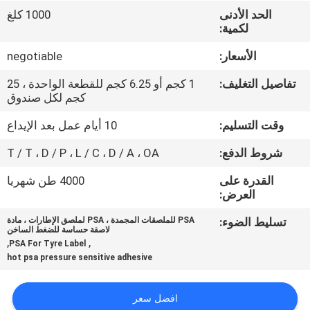
الجودة
الحد الأدنى
1000 كلغ
لكمية:
اتصل
الأسعار:
negotiable
بنا
تفاصيل التغليف:
1 كجم أو 6.25 كجم للقطعة الواحدة ، 25
كجم لكل صندوق
أخبار
وقت التسليم:
10 أيام عمل بعد الإيداع
شروط الدفع:
T / T ، D / P ، L / C ، D / A ، OA
القضايا
القدرة على
4000 طن شهريا
العرض:
اطلب
تسليط الضوء:
PSA للملصقات المجمدة ، PSA لملصق الإطارات ، مادة
عرض
لاصقة حساسة للضغط الساخن
,
,
PSA For Tyre Label
أسعار
hot psa pressure sensitive adhesive
خريطة
افضل سعر