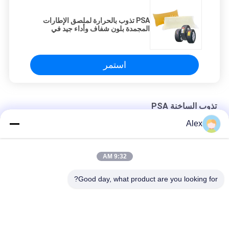
PSA تذوب بالحرارة لملصق الإطارات
المجمدة بلون شفاف وأداء جيد في
درجات الحرارة الباردة
استمر
تذوب الساخنة PSA
Alex
ضوء أصفر حار تذوب PSA لتضميد الجص الطبي الجراحي
سريع جاف حارّ يذوب PSA لاصق عالي Tack مطاط أساس غير سامة
9:32 AM
ثوب جراحي يذوب بالحرارة مطاط لاصق راتينج صناعي عديم الرائحة
Good day, what product are you looking for?
فئات شعبية
جميع
مادة لاصقة حساسة 
لاصقة PSA تذوب 