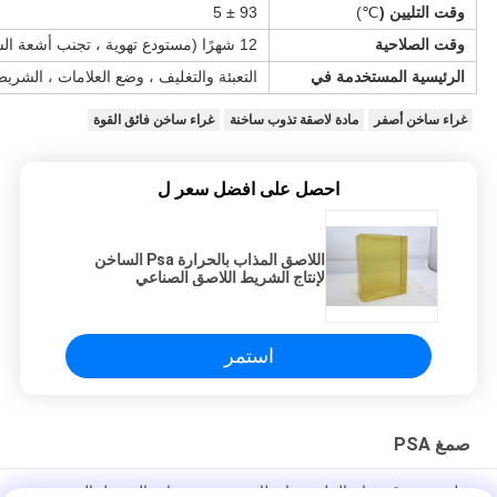
وقت التليين (
℃)
93 ± 5
وقت الصلاحية
12 شهرًا (مستودع تهوية ، تجنب أشعة الشمس ، ودرجة الحرارة في 40 درجة مئوية)
الرئيسية المستخدمة في
التعبئة والتغليف ، وضع العلامات ، الشر
غراء ساخن أصفر
مادة لاصقة تذوب ساخنة
غراء ساخن فائق القوة
احصل على افضل سعر ل
اللاصق المذاب بالحرارة Psa الساخن
لإنتاج الشريط اللاصق الصناعي
استمر
صمغ PSA
نظف صندوق ذوبان الملصق بانتظام مع درجة حرارة التشغيل الموصى