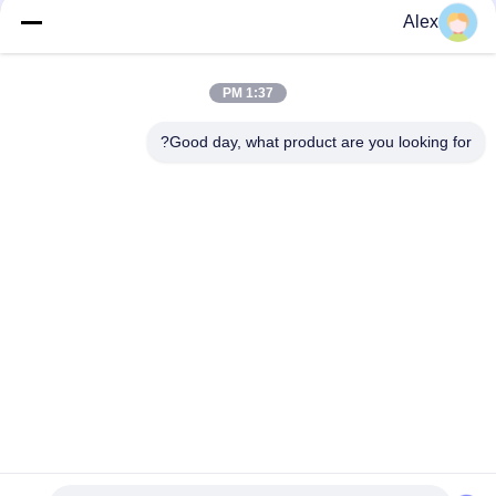
بها 150°C-175°C غراء PSA
Alex
التحكم القياسي ورق الارتباط الذوبان الساخن من 3 مصانع فرعية وإدارة
مهنية
1:37 PM
صندوق إذابة لاصق شفاف بانتظام غراء PSA لمعدات الإنتاج المتقدمة
Good day, what product are you looking for?
فئات شعبية
جميع
مادة لاصقة حساسة 
لاصقة PSA تذوب 
للضغط تذوب الساخنة
الساخنة
لاصق حساس للضغط 
صمغ PSA
PSA
مادة لاصقة تذوب 
اللاصق بالغراء المذاب 
الساخنة
بالحرارة
لاصق المطاط 
تذوب الساخنة PSA
المصهور على الساخن