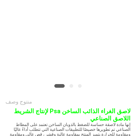
الموقع
سياسة
الخصوصية
منتوج وصف
لاصق الغراء الذائب الساخن Psa لإنتاج الشريط
اللاصق الصناعي
إنها مادة لاصقة حساسة للضغط بالذوبان الساخن تعتمد على المطاط
الصناعي تم تطويرها خصيصًا للتطبيقات الصناعية التي تتطلب أداءً عاليًا
ومقاومة للحرارة.يتميز المنتج بمقاومة عالية وقشر ، قص عالي ومقاومة