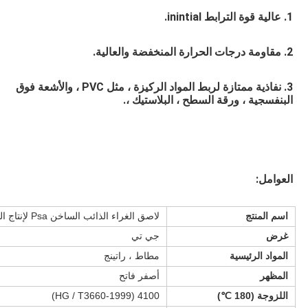
1. عالية قوة الترابط inintial.
2. مقاومة درجات الحرارة المنخفضة والعالية. 
3. نفاذية ممتازة لربط المواد الركيزة ، مثل PVC ، والأشعة فوق 
البنفسجية ، ورقة السطح ، البلاستيك ،.
العوامل:
اسم المنتج
لاصق الغراء الذائب الساخن Psa لإنتاج الشريط اللاصق الصناعي
غرض
جي تي
المواد الرئيسية
مطاط ، راتينج
المظهر
أصفر فاتح
اللزوجة (180 ℃)
4100 (HG / T3660-1999)