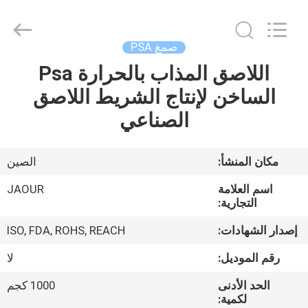
Shanghai
Jaour
Adhesive
Products
Co.,Ltd.
صمغ PSA
All
Rights
اللاصق المذاب بالحرارة Psa
بيت
Reserved.
الساخن لإنتاج الشريط اللاصق
منتجات
الصناعي
معلومات
مكان المنشأ:
الصين
عنا
اسم العلامة
JAOUR
التجارية:
جولة
إصدار الشهادات:
ISO, FDA, ROHS, REACH
المصنع
رقم الموديل:
لا
الحد الأدنى
1000 كجم
مراقبة
لكمية: