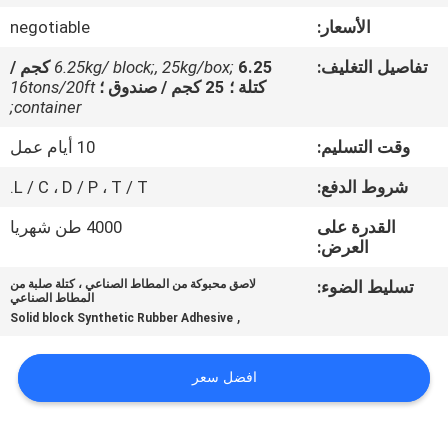
الجودة
الأسعار:
negotiable
تفاصيل التغليف:
6.25kg/ block;, 25kg/box;
6.25 كجم /
اتصل
كتلة ؛ 25 كجم / صندوق ؛
16tons/20ft
بنا
container;
وقت التسليم:
10 أيام عمل
أخبار
شروط الدفع:
L / C ، D / P ، T / T.
القدرة على
4000 طن شهريا
القضايا
العرض:
تسليط الضوء:
لاصق محبوكة من المطاط الصناعي ، كتلة صلبة من
اطلب
المطاط الصناعي
,
Solid block Synthetic Rubber Adhesive
عرض
أسعار
افضل سعر
خريطة