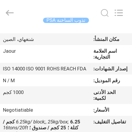
Shanghai
Jaour
Adhesive
Products
Co.,Ltd.
تذوب الساخنة PSA
All
Rights
بيت
Reserved.
مكان المنشأ:
شنغهاي، الصين
منتجات
اسم العلامة
Jaour
التجارية:
معلومات
إصدار الشهادات:
ISO 14000 ISO 9001 ROHS REACH FDA
عنا
رقم الموديل:
N / M
الحد الأدنى
1000 كجم
جولة
لكمية:
المصنع
الأسعار:
Negotiatiable
تفاصيل التغليف:
6.25kg/ block;, 25kg/box;
6.25 كجم /
مراقبة
كتلة ؛ 25 كجم / صندوق ؛
16tons/20ft