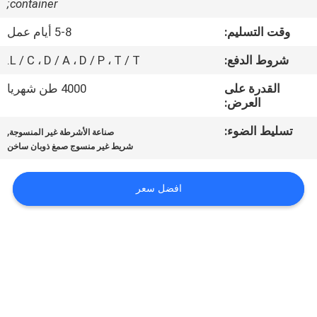
container;
الجودة
وقت التسليم:
5-8 أيام عمل
اتصل
شروط الدفع:
L / C ، D / A ، D / P ، T / T.
بنا
القدرة على
4000 طن شهريا
العرض:
أخبار
تسليط الضوء:
,
صناعة الأشرطة غير المنسوجة
شريط غير منسوج صمغ ذوبان ساخن
القضايا
افضل سعر
اطلب
عرض
أسعار
خريطة