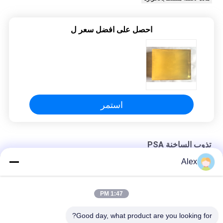
احصل على افضل سعر ل
استمر
تذوب الساخنة PSA
Alex
ضوء أصفر حار تذوب PSA لتضميد الجص الطبي الجراحي
سريع جاف حارّ يذوب PSA لاصق عالي Tack مطاط أساس غير سامة
1:47 PM
ثوب جراحي يذوب بالحرارة مطاط لاصق راتينج صناعي عديم الرائحة
Good day, what product are you looking for?