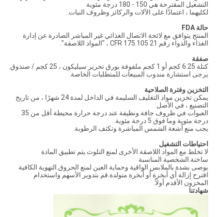
التشغيل المقترحة هي 150 - 180 درجة مئوية
لكليهما ، اعتمادًا على الآلات والركائز وظروف النبات.
حالة FDA
المنتج يتوافق مع لائحة الاتصال الغذائي غير المباشر الصادرة عن إدارة
الغذاء والدواء رقم 21 CFR 175.105 ، "المواد اللاصقة".
صفقة
كتلة 6.25 كجم أو 1 كجم ملفوفة بورق تحرير سيليكون ، 25 كجم / صندوق.
يرجى استشارة مندوب المبيعات للمتطلبات الخاصة.
التخزين وفترة الصلاحية
يمكن تخزين مواد التغليف السليمة في الداخل لمدة 24 شهرًا ، من تاريخ
التصنيع ، في الأصل
العبوات في ظروف جافة ونظيفة عند درجة حرارة محيطة أقل من 35
درجة مئوية وما فوق 5 درجة مئوية.
يجب منع أشعة الشمس المباشرة وتكثف الرطوبة.
احتياطات التشغيل
لا تخلط مع المواد اللاصقة الأخرى لمنع التلوث.يتم تطبيق المادة
ساخنة.الشخصية المناسبة
يوصى بشدة بالملابس الواقية وحماية العين لمنع الحروق.التهوية الكافية
اقترح إزالة أي أبخرة أو أبخرة متولدة.قم بتدوير الأسهم واستخدام
المخزون الأقدم أولاً.
شهادتنا