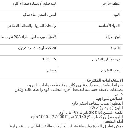
مظهر خارجي
لبنة صلبة أو وسادة صفراء اللون
اللون
أبيض ، أصفر ، ماء صافٍ
المواد الأساسية
راتنجات البترول والمطاط الصناعي
نوع الغراء
لاصق تذوب ساخن ، غراء PSA تذوب ساخن ، تذوب ساخن
التعبئة
20 كجم أو 25 كجم / كرتون
درجة حرارة التخزين
5 ~ 35 ℃
وقت التخزين
سنتان
الاستخدامات المقترحة
شرائط طبية ، ضمادات على ركائز مختلفة ، ضمادات للجروح.
تطبيقات لاصقة حساسة للضغط أخرى تتطلب قوة رابطة عالية وقص
عالي.
خصائص نموذجية
المظهر: صلب شفاف أصفر فاتح
اللون (جاردنر): ≤ G5
نقطة التليين (R & B): تقريبًا.109 ± 5 أوم
اللزوجة (بروكفيلد): @ 140 ℃ تقريبًا.27.000 ± 1000 cps
أدلة التشغيل
يمكن تطبيق المادة بواسطة فتحات أو أدوات طلاء باللفائف.درجة حرارة