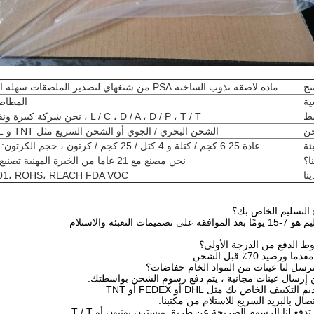
تج
مادة لاصقة تذوب الساخنة PSA من شنغهاي لتصدير الملصقات سهلة التقشير والقابلة للإزالة
ية
المطاط 
ط
L / C ، D / A ، D / P ، T / T ، نحن شركة كبيرة ونقبل طرق دفع مختلفة.
ن
الشحن البحري / الجوي أو الشحن السريع مثل TNT و DHL و UPS و Fedex.
بئة
عادة 6.25 كجم / كتلة و 4 كتل / 25 كجم / كرتون ، حجم الكرتون: 535 * 257 * 228 مم.
ا؟
نحن مصنع مع 21 عاما من الخبرة المهنية تصنيع لاصق تذوب الساخنة.
نا
001، ROHS، REACH FDA VOC.
ميمات التعبئة والاستلام
ن إرسال عينات مجانية ، يتم دفع رسوم الشحن بواسطتك.