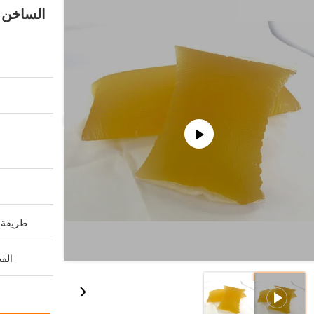
الساخن ،
طريقة ا
القد