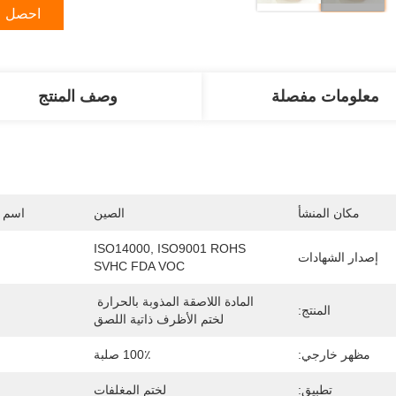
احصل ع
معلومات مفصلة
وصف المنتج
مكان المنشأ
الصين
اسم ا
ISO14000, ISO9001 ROHS 
إصدار الشهادات
SVHC FDA VOC
المادة اللاصقة المذوبة بالحرارة 
المنتج:
لختم الأظرف ذاتية اللصق
مظهر خارجي:
100٪ صلبة
تطبيق:
لختم المغلفات