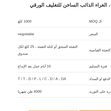
 الغراء الذائب الساخن للتغليف الورقي
الـ MOQ:
1000 كلغ
السعر:
negotiable
التعبئة السجق أو كتلة التعبئة ، 25 كلغ لكل
التعبئة القياسية:
صندوق
فترة التسليم:
10 أيام عمل بعد الإيداع
لدفع او السداد:
T / T ، D / P ، L / C ، D / A ، OA
رة على التوريد:
4000 طن شهريا