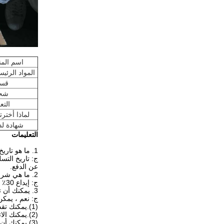
اسم المن
المواد الرئيس
قس
شح
التع
لماذا أخترتن
شهادة لدي
التعليمات
1. ما هو تاريخ التسليم الخاص بك؟
ج: تاريخ التسليم هو 7-15 يومًا بعد الموافقة على تص
عن الدفع.
2. ما هي شروط الدفع من الدرجة الأولى؟
ج: إيداع 30٪ مقدما ورصيد 70٪ قبل الشحن.
3. يمكنك أن ترسل لنا عينات من المواد الخام حفاضات؟
ج: نعم ، يمك
(1).يمكنك تقديم التكييف الخاص بك مثل DHL أو FEDEX أو TNT
(2).يمكنك الاتصال بالبريد السريع للاستلام من مكتبنا.
(3).يمكنك أن تدفع لنا الرسوم الصريحة عن طريق ويسترن يونيون أو T / T.