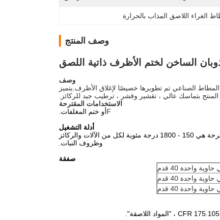
اط الغراء اللاصق المذاب بالحرارة
وصف المنتج
وبان الساخن لختم الأظرف ذاتية اللصق
وصف
المطاط الصناعي تم تطويرها خصيصًا لإغلاق الأظرف.يتميز
المنتج بتماسك عالي ، تقشير وقشر ، ترطيب جيد للركائز.
الاستخدامات المقترحة
F
أو ختم المغلفات.
أدلة التشغيل
يمكن تطبيق المادة بواسطة فتحات أو أدوات طلاء باللفائف.درجة حرارة التشغيل المقترحة هي 150 - 1800 درجة مئوية لكل من الآلات والركائز
وظروف النبات.
صفقة