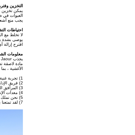
التخزين وفترة
يمكن تخزين مواد التغلي
العبوات في ظروف جاف
يجب منع أشعة
احتياطات الت
لا تخلط مع ال
يوصى بشدة بال
اقترح إزالة أي
معلومات الش
يجذب Shanghai Jaour فريقًا من نخبة ذوي الخبرة في صناعة المواد اللاصقة بالذوبان الساخن.الشركة متخصصة في
مادة لاصقة ت
الأغشية ، بما
1) تجربة غنية في خدمة OEM و ODM ، يغطي عملاؤنا أكثر من 50 دولة.
2) فريق الإدارة المهنية وإجراءات مراقبة الجودة القياسية.
3) المرافق الحديثة والورشة القياسية الصحية.
4) معدات الإنتاج المتقدمة.
5) نحن نملك 3 مصانع فرعية.
7) لقد تمتعنا بسمعة ممتازة من 13 عاما من الخبرة التجارية الناجحة.