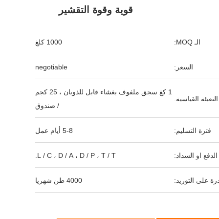
قوية وقوة التقشير
الـ MOQ:
1000 كلغ
السعر:
negotiable
1 كغ سجق ملفوف بغشاء قابل للذوبان ، 25 كجم
التعبئة القياسية:
/ صندوق
فترة التسليم:
5-8 أيام عمل
لدفع او السداد:
L / C ، D / A ، D / P ، T / T.
رة على التوريد:
4000 طن شهريا