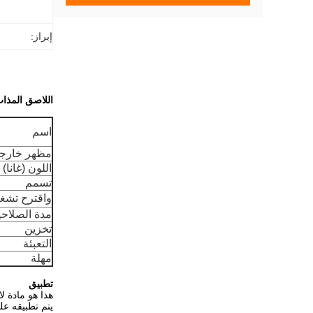
إبراز:
اللاصق المذا
اسم
مظهر خارج
اللون (غانا)
تسمم
واقترح تشغي
مدة الصلاحي
تخزين
التعبئة
مهلة
تطبيق
هذا هو مادة 
يتم تطبيقه على 