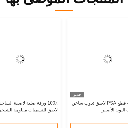
فيديو
جيد يموت قطع PSA لاصق تذوب ساخن
100٪ ورقة صلبة لاصقة الساخ
اللون الأصفر
لاصق للتسميات مقاومة الشيخو