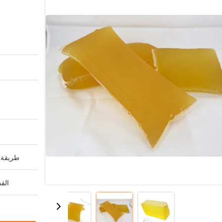
طريقة ا
القد