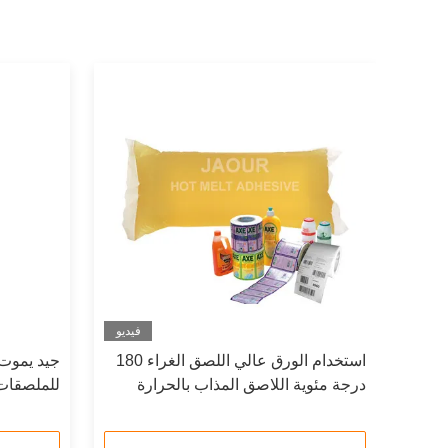
فيديو
فيديو
ساسة
استخدام الورق عالي اللصق الغراء 180
درجة مئوية اللاصق المذاب بالحرارة
للملصقات 
لاستخدام الملصقات