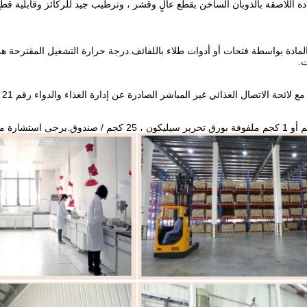
ادة اللاصقة بالذوبان الساخن بقطع عالٍ وقشر ، وترطيب جيد للركائز وقابلية قطع
مادة بواسطة فتحات أو أدوات طلاء باللفائف.درجة حرارة التشغيل المقترحة هي 150-0
.
ئحة الاتصال الغذائي غير المباشر الصادرة عن إدارة الغذاء والدواء رقم 21 CFR 175.105 ، "المواد اللاصقة".