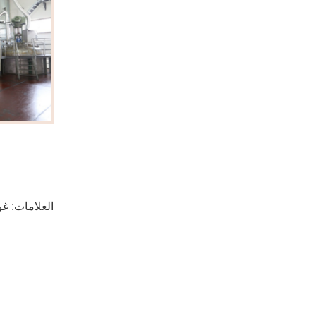
العلامات:
غر