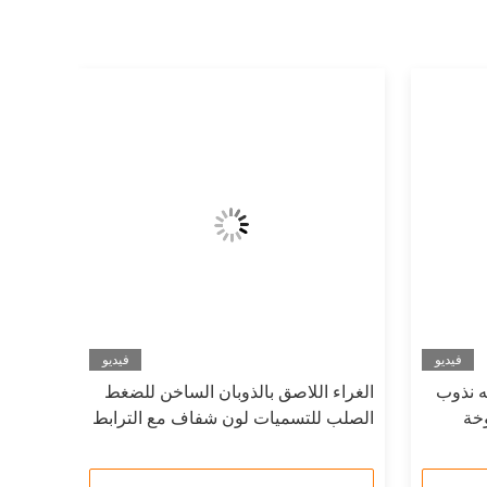
فيديو
فيديو
نه نذوب
الغراء اللاصق بالذوبان الساخن للضغط
خة
الصلب للتسميات لون شفاف مع الترابط
الجيد