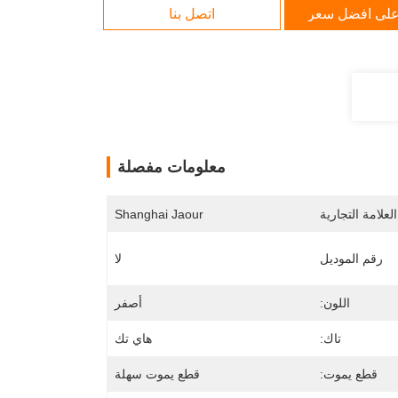
لى افضل سعر
اتصل بنا
معلومات مفصلة
لعلامة التجارية
Shanghai Jaour
رقم الموديل
لا
اللون:
أصفر
تاك:
هاي تك
قطع يموت:
قطع يموت سهلة