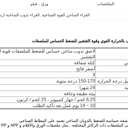
الملخصات:
ورق ، فيلم
الغراء الساخن القوة الصناعية
, 
الغراء تذوب الساخنة ارت
ب بالحرارة القوي وقوة التقشير للضغط الحساس للملصقات
لاصق تذوب ساخن حساس للضغط للملصقات قوية ا
التقشير
ي
كتلة شفافة
أصفر فاتح
لا
ل درجة الحرارة
150-170 درجة مئوية
ة
24 شهرا
بيئة نظيفة وجافة
6.25 كجم / جهاز كمبيوتر ، 25 كجم / كرتون
10 ~ 14 يوم عمل بعد تأكيد الطلب
لاصقة حساسة للضغط بالذوبان الساخن تعتمد على المطاط الصناعي.
الملصقات ذات الركائز المختلفة ، مثل ملصقات الورق والأفلام و APP و PP و PET.