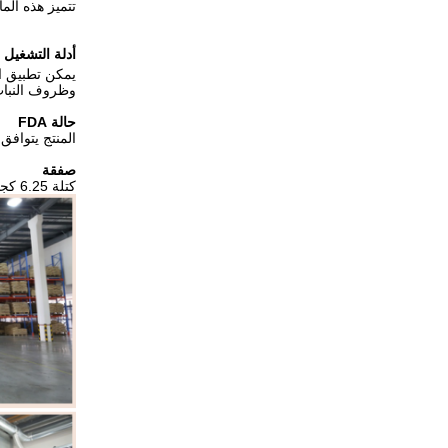
تتميز هذه الم
أدلة التشغيل
يمكن تطبيق ال
وظروف النبات
حالة FDA
المنتج يتوافق مع لا
صفقة
كتلة 6.25 كجم أو 1 كجم ملفوفة بورق تحرير سيليكون ، 25 كجم / صندوق.يرجى استشارة مندوب المبيعات للمتطلبات الخاصة.