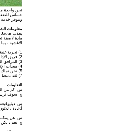
نحن واحدة من 
حساس للضغط ا
وتتوفر خدمة مم
معلومات الش
يجذب Shanghai Jaour فريقًا من نخبة ذوي الخبرة في صناعة المواد اللاصقة بالذوبان الساخن.الشركة متخصصة في
مادة لاصقة ت
الأغشية ، بما
1) تجربة غنية في خدمة OEM و ODM ، يغطي عملاؤنا أكثر من 50 دولة.
2) فريق الإدارة المهنية وإجراءات مراقبة الجودة القياسية.
3) المرافق الحديثة والورشة القياسية الصحية.
4) معدات الإنتاج المتقدمة.
5) نحن نملك 3 مصانع فرعية.
7) لقد تمتعنا بسمعة ممتازة من 13 عاما من الخبرة التجارية الناجحة.
التعليمات
س: كم من الو
ج: سوف نرسل عينات في غضون 3 أيام بعد تأك
س: دبليو
قبعة
أ:
عادة ، ثلاثون
س: هل يمكننا طلب
ج: نعم ، لكن 