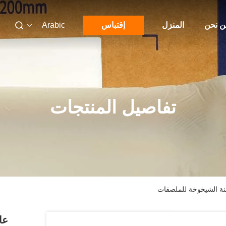
 نحن
المنزل
إقتباس
Arabic
تفاصيل المنتجات
خنة الشيخوخة للملصقات
عا