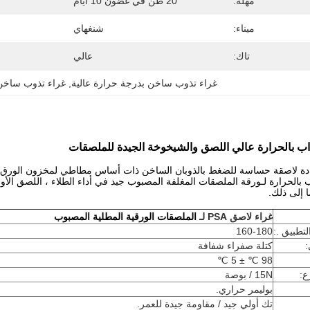
مهلة:
20 طن في غضون 10 أيام
ميناء:
شنغهاي
تاك:
عالي
غراء تذوب ساخن بدرجة حرارة عالية
, 
غراء تذوب ساخن 
اب بالحرارة عالي اللصق والشيخوخة الجيدة للملصقات
ادة لاصقة حساسة للضغط بالذوبان الساخن ذات أساس مطاطي لمخزون الورق
 بالحرارة لـ
ورقة الملصقات المغلفة المصبوب
جيد في أداء الطلاء ، اللصق الأ
ا إلى ذلك.
غراء لاصق PSA لـ
الملصقات الورقية المطلية المصبوب
تطبيق .:
160-180
كتلة صفراء شفافة
98 ℃ ± 5 ℃
ع:
15N / بوصة
بوليمر حراري.
تك أولي جيد / مقاومة جيدة للعمر.