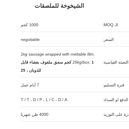
الشيخوخة للملصقات
الـ MOQ:
1000 كجم
السعر:
negotiable
1kg sausage wrapped with meltable film,
التعبئة القياسية:
25kg/box;
1 كجم سجق ملفوف بغشاء قابل
للذوبان ، 25
فترة التسليم:
7 أيام عمل
لدفع او السداد:
T / T ، D / P ، L / C ، D / A
رة على التوريد:
4000 طن شهريا