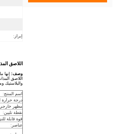
إبراز:
اللاصق المذ
وصف:
إنها م
اللاصق المذاب
والبلاستيك وم
اسم المنتج:
درجة حرارة ال
مظهر خارجي:
نقطة تليين:
قوة قابلة للنز
عناصر: