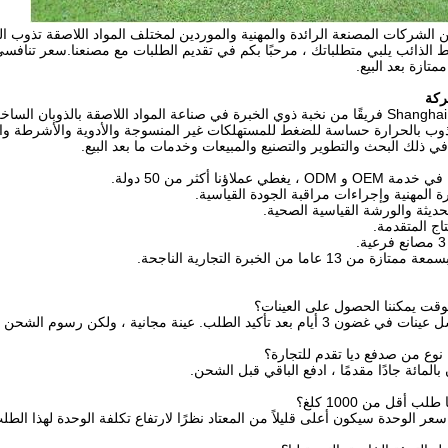
الشركات المصنعة الرائدة والمهنية والموردين لمختلف المواد اللاصقة تذوب ا
لذائب يلبي متطلباتك ، مرحبًا بكم في تقديم الطلبات مع مصنعنا.سعر تنافس
تازة بعد البيع.
ركة
ذوب بالحرارة حساسة للضغط للمستهلكات غير المنسوجة والأدوية والأشرطة وال
 في ذلك البحث والتطوير والتصنيع والمبيعات وخدمات ما بعد البيع.
قت يمكننا الحصول على العينات؟
يد الطلب. عينة مجانية ، ولكن رسوم الشحن التي يدفعها المشتري.
 نوع من ص
دفع
د
يا تقدم للتجارة؟
 بالمائة جادًا مقدمًا ، ادفع الباقي قبل الشحن.
 أقل من 1000 كلغ؟
سعر الوحدة سيكون أعلى قليلاً من المعتاد نظرًا لارتفاع تكلفة الوحدة لهذا الطل