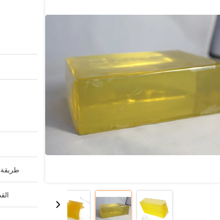
طريقة ا
القد