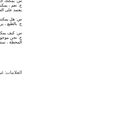
س: يمكنك جعل 
ج: نعم ، يمكن
يعتمد على الص
س: هل يمكننا
ج: بالطبع ، ي
س: كيف يمكنن
ج: نحن موجودون في مدينة شنغه
المحطة ، سنق
العلامات:
غر