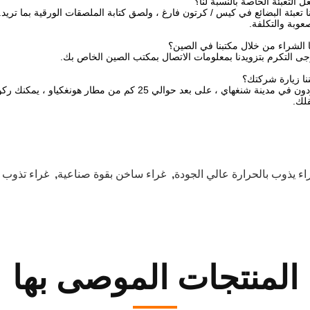
التعبئة الخاصة بالنسبة لنا؟
نا تعبئة البضائع في كيس / كرتون فارغ ، ولصق كتابة الملصقات الورقية بما تريد.
عوبة والتكلفة.
 الشراء من خلال مكتبنا في الصين؟
رجى التكرم بتزويدنا بمعلومات الاتصال بمكتب الصين الخاص بك.
ا زيارة شركتك؟
اي ، على بعد حوالي 25 كم من مطار هونغكياو ، يمكنك ركوب القطار أو الطائرة إلى هونغكياو
لك.
اء يذوب بالحرارة عالي الجودة
,
غراء ساخن بقوة صناعية
,
غراء تذوب 
المنتجات الموصى بها