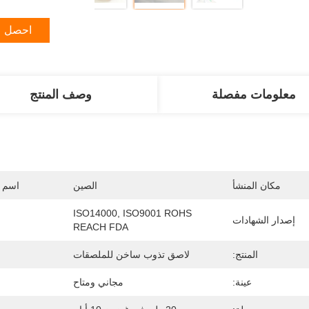
احصل ع
معلومات مفصلة
وصف المنتج
مكان المنشأ
الصين
اسم ا
ISO14000, ISO9001 ROHS 
إصدار الشهادات
REACH FDA
المنتج:
لاصق تذوب ساخن للملصقات
عينة:
مجاني ومتاح